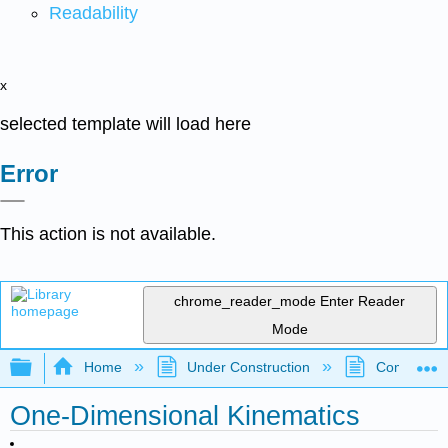
Readability
x
selected template will load here
Error
This action is not available.
chrome_reader_mode
Enter Reader
Mode
Expand/collapse global hierarchy
Home
Under Construction
Community 
One-Dimensional Kinematics