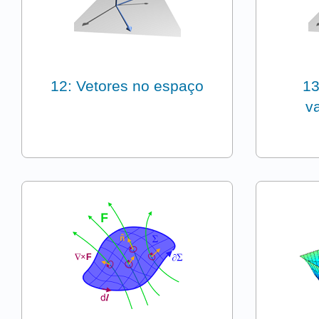
12: Vetores no espaço
13
va