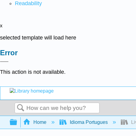
Readability
x
selected template will load here
Error
This action is not available.
Search
Expand/collapse global hierarchy
Home
Idioma Portugues
Li