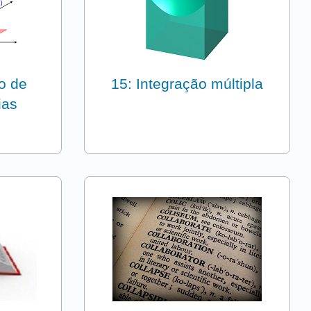
o de
15: Integração múltipla
ias