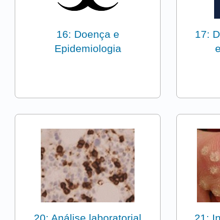
16: Doença e
17: D
Epidemiologia
20: Análise laboratorial
21: I