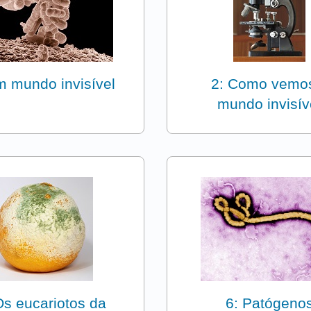
m mundo invisível
2: Como vemo
mundo invisív
Os eucariotos da
6: Patógeno