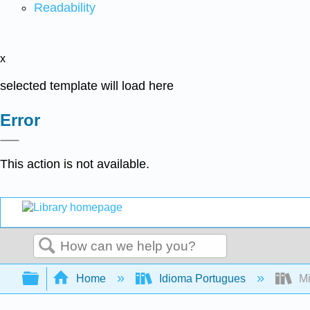
Readability
x
selected template will load here
Error
This action is not available.
Search
Expand/collapse global hierarchy
Home
Idioma Portugues
Mi