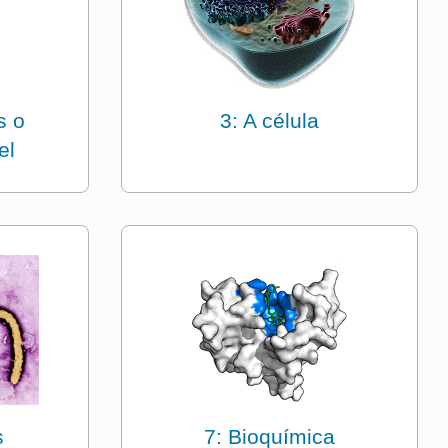
s o
3: A célula
el
s
7: Bioquímica