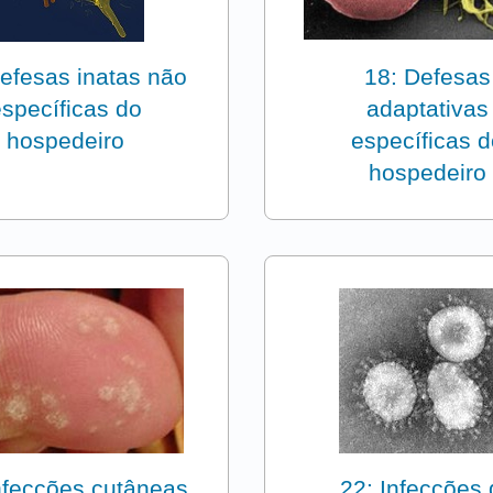
efesas inatas não
18: Defesas
específicas do
adaptativas
hospedeiro
específicas d
hospedeiro
nfecções cutâneas
22: Infecções