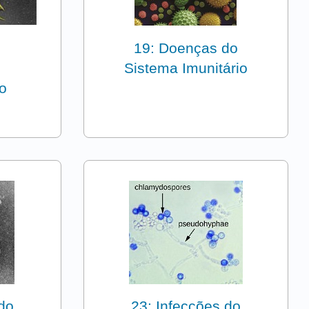
19: Doenças do
Sistema Imunitário
o
 do
23: Infecções do