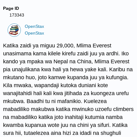
Page ID
173343
OpenStax
OpenStax
Katika zaidi ya miguu 29,000, Mlima Everest
unasimama kama kilele kirefu zaidi juu ya ardhi. Iko
kando ya mpaka wa Nepal na China, Mlima Everest
pia unajulikana kwa hali ya hewa yake kali. Karibu na
mkutano huo, joto kamwe kupanda juu ya kufungia.
Kila mwaka, wapandaji kutoka duniani kote
wanajitahidi hali kali kwa jitihada za kuongeza urefu
mkubwa. Baadhi tu ni mafanikio. Kuelezea
mabadiliko makubwa katika mwinuko uzoefu climbers
na mabadiliko katika joto inahitaji kutumia namba
kwamba kupanua wote juu na chini ya sifuri. Katika
sura hii, tutaelezea aina hizi za idadi na shughuli