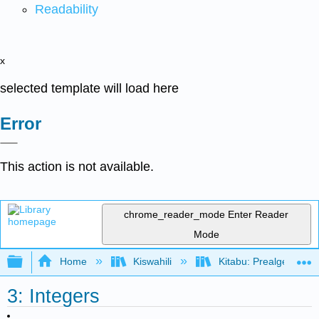
Readability
x
selected template will load here
Error
This action is not available.
chrome_reader_mode
Enter Reader
Mode
Expand/collapse global hierarchy
Home
Kiswahili
Kitabu: Prealgebra (
3: Integers