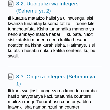
3.2: Utangulizi wa Integers
(Sehemu ya 2)
Ili kutatua matatizo halisi ya ulimwengu, sisi
kwanza tunahitaji kusoma tatizo ili tuone kile
tunachotafuta. Kisha tunaandika maneno ya
neno ambayo inatoa habari ili kuipata. Next
sisi kutafsiri maneno neno katika hesabu
notation na kisha kurahisisha. Hatimaye, sisi
kutafsiri hesabu nukuu katika sentensi kujibu
swali.
3.3: Ongeza integers (Sehemu ya
1)
Ili kuelewa jinsi kuongeza na kuondoa namba
hasi zinavyofanya kazi, tutatumia counters
mbili za rangi. Tunaruhusu counter ya bluu
inawakilisha namba nzuri na counter