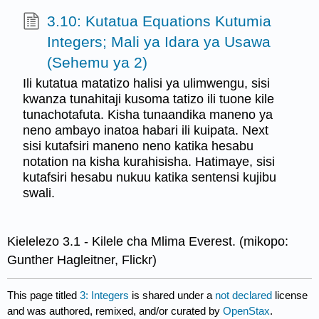
3.10: Kutatua Equations Kutumia
Integers; Mali ya Idara ya Usawa
(Sehemu ya 2)
Ili kutatua matatizo halisi ya ulimwengu, sisi
kwanza tunahitaji kusoma tatizo ili tuone kile
tunachotafuta. Kisha tunaandika maneno ya
neno ambayo inatoa habari ili kuipata. Next
sisi kutafsiri maneno neno katika hesabu
notation na kisha kurahisisha. Hatimaye, sisi
kutafsiri hesabu nukuu katika sentensi kujibu
swali.
Kielelezo 3.1 - Kilele cha Mlima Everest. (mikopo:
Gunther Hagleitner, Flickr)
This page titled
3: Integers
is shared under a
not declared
license
and was authored, remixed, and/or curated by
OpenStax
.