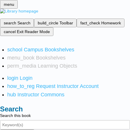
menu
search
Search
build_circle
Toolbar
fact_check
Homework
cancel
Exit Reader Mode
school
Campus Bookshelves
menu_book
Bookshelves
perm_media
Learning Objects
login
Login
how_to_reg
Request Instructor Account
hub
Instructor Commons
Search
Search this book