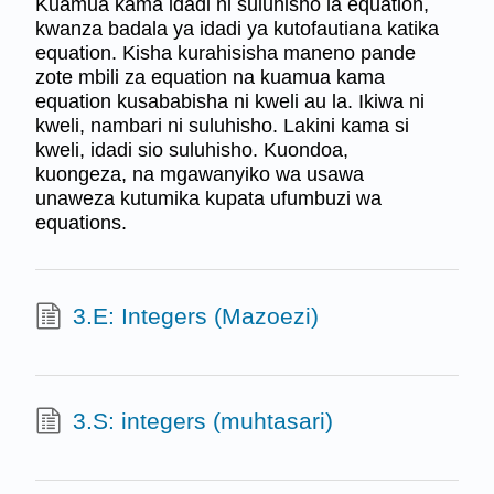
Kuamua kama idadi ni suluhisho la equation,
kwanza badala ya idadi ya kutofautiana katika
equation. Kisha kurahisisha maneno pande
zote mbili za equation na kuamua kama
equation kusababisha ni kweli au la. Ikiwa ni
kweli, nambari ni suluhisho. Lakini kama si
kweli, idadi sio suluhisho. Kuondoa,
kuongeza, na mgawanyiko wa usawa
unaweza kutumika kupata ufumbuzi wa
equations.
3.E: Integers (Mazoezi)
3.S: integers (muhtasari)