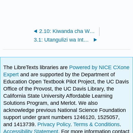
2.10: Kiwanda cha Waziri Mkuu na Multiple Multiple (Sehemu ya 2)
3.1: Utangulizi wa Integers (Sehemu ya 1)
The LibreTexts libraries are
Powered by NICE CXone
Expert
and are supported by the Department of
Education Open Textbook Pilot Project, the UC Davis
Office of the Provost, the UC Davis Library, the
California State University Affordable Learning
Solutions Program, and Merlot. We also
acknowledge previous National Science Foundation
support under grant numbers 1246120, 1525057,
and 1413739.
Privacy Policy
.
Terms & Conditions
.
Accessibility Statement
. For more information contact