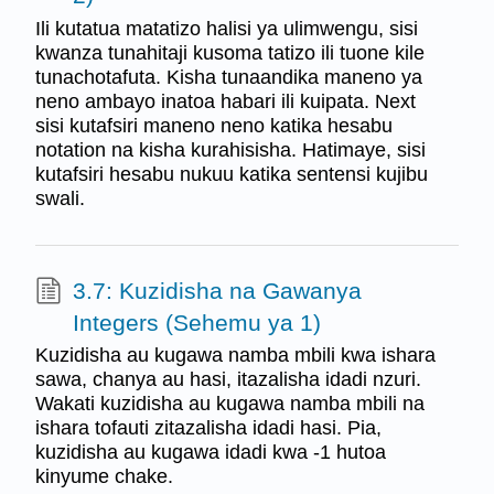
Ili kutatua matatizo halisi ya ulimwengu, sisi
kwanza tunahitaji kusoma tatizo ili tuone kile
tunachotafuta. Kisha tunaandika maneno ya
neno ambayo inatoa habari ili kuipata. Next
sisi kutafsiri maneno neno katika hesabu
notation na kisha kurahisisha. Hatimaye, sisi
kutafsiri hesabu nukuu katika sentensi kujibu
swali.
3.7: Kuzidisha na Gawanya
Integers (Sehemu ya 1)
Kuzidisha au kugawa namba mbili kwa ishara
sawa, chanya au hasi, itazalisha idadi nzuri.
Wakati kuzidisha au kugawa namba mbili na
ishara tofauti zitazalisha idadi hasi. Pia,
kuzidisha au kugawa idadi kwa -1 hutoa
kinyume chake.