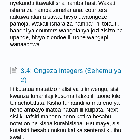
nyekundu itawakilisha namba hasi. Wakati
ishara za namba zimefanana, counters
itakuwa alama sawa, hivyo uwaongeze
pamoja. Wakati ishara za nambari ni tofauti,
baadhi ya counters wangefanya jozi zisizo na
upande, hivyo ziondoe ili uone wangapi
wanaachwa.
3.4: Ongeza integers (Sehemu ya
2)
Ili kutatua matatizo halisi ya ulimwengu, sisi
kwanza tunahitaji kusoma tatizo ili tuone kile
tunachotafuta. Kisha tunaandika maneno ya
neno ambayo inatoa habari ili kuipata. Next
sisi kutafsiri maneno neno katika hesabu
notation na kisha kurahisisha. Hatimaye, sisi
kutafsiri hesabu nukuu katika sentensi kujibu
swali.