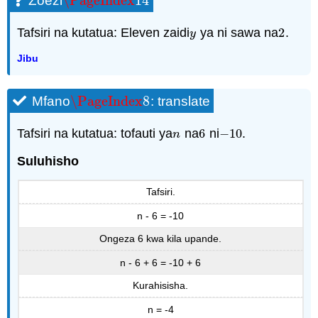
\PageIndex
14
Zoezi
\PageIndex
14
Tafsiri na kutatua: Eleven zaidi
ya ni sawa na
2
.
y
2
y
Jibu
\PageIndex
8
Mfano
: translate
\PageIndex
8
Tafsiri na kutatua: tofauti ya
na
6
ni
−
10
.
n
6
−
10
n
Suluhisho
Tafsiri.
n - 6 = -10
Ongeza 6 kwa kila upande.
n - 6 + 6 = -10 + 6
Kurahisisha.
n = -4