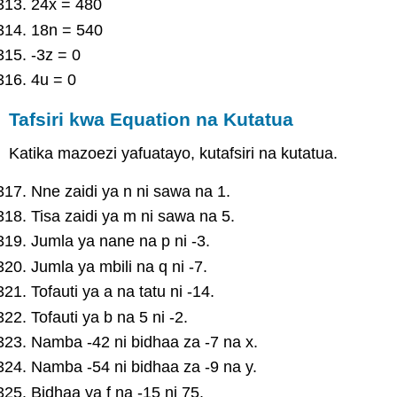
24x = 480
18n = 540
-3z = 0
4u = 0
Tafsiri kwa Equation na Kutatua
Katika mazoezi yafuatayo, kutafsiri na kutatua.
Nne zaidi ya n ni sawa na 1.
Tisa zaidi ya m ni sawa na 5.
Jumla ya nane na p ni -3.
Jumla ya mbili na q ni -7.
Tofauti ya a na tatu ni -14.
Tofauti ya b na 5 ni -2.
Namba -42 ni bidhaa za -7 na x.
Namba -54 ni bidhaa za -9 na y.
Bidhaa ya f na -15 ni 75.