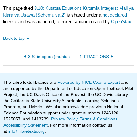
This page titled
3.10: Kutatua Equations Kutumia Integers; Mali ya
Idara ya Usawa (Sehemu ya 2)
is shared under a
not declared
license and was authored, remixed, and/or curated by
OpenStax
.
Back to top
3.S: integers (muhtasari)
4: FRACTIONS
The LibreTexts libraries are
Powered by NICE CXone Expert
and
are supported by the Department of Education Open Textbook Pilot
Project, the UC Davis Office of the Provost, the UC Davis Library,
the California State University Affordable Learning Solutions
Program, and Merlot. We also acknowledge previous National
Science Foundation support under grant numbers 1246120,
1525057, and 1413739.
Privacy Policy
.
Terms & Conditions
.
Accessibility Statement
. For more information contact us
at
info@libretexts.org
.