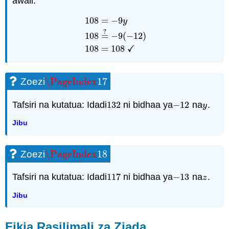
awali.
108
=
−
9
y
?
108
=
−
9
y
108
=
?
−
9
(
−
12
)
108
=
108
✓
108
=
−
9
(
−
12
)
✓
108
=
108
\PageIndex
17
Zoezi
\PageIndex
17
Tafsiri na kutatua: Idadi
132
ni bidhaa ya
−
12
na
.
132
−
12
y
y
Jibu
\PageIndex
18
Zoezi
\PageIndex
18
Tafsiri na kutatua: Idadi
117
ni bidhaa ya
−
13
na
.
117
−
13
z
z
Jibu
Fikia Rasilimali za Ziada