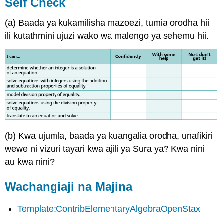
Self Check
(a) Baada ya kukamilisha mazoezi, tumia orodha hii
ili kutathmini ujuzi wako wa malengo ya sehemu hii.
(b) Kwa ujumla, baada ya kuangalia orodha, unafikiri
wewe ni vizuri tayari kwa ajili ya Sura ya? Kwa nini
au kwa nini?
Wachangiaji na Majina
Template:ContribElementaryAlgebraOpenStax