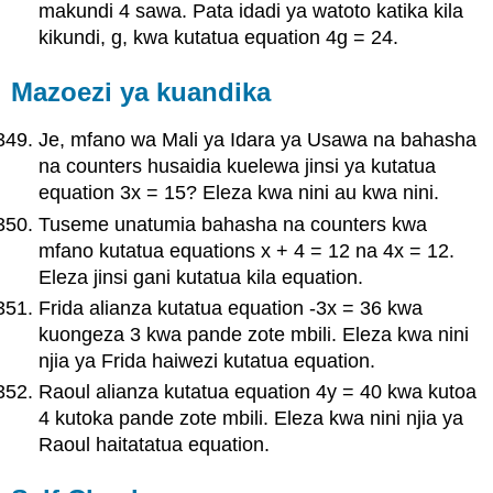
makundi 4 sawa. Pata idadi ya watoto katika kila
kikundi, g, kwa kutatua equation 4g = 24.
Mazoezi ya kuandika
Je, mfano wa Mali ya Idara ya Usawa na bahasha
na counters husaidia kuelewa jinsi ya kutatua
equation 3x = 15? Eleza kwa nini au kwa nini.
Tuseme unatumia bahasha na counters kwa
mfano kutatua equations x + 4 = 12 na 4x = 12.
Eleza jinsi gani kutatua kila equation.
Frida alianza kutatua equation -3x = 36 kwa
kuongeza 3 kwa pande zote mbili. Eleza kwa nini
njia ya Frida haiwezi kutatua equation.
Raoul alianza kutatua equation 4y = 40 kwa kutoa
4 kutoka pande zote mbili. Eleza kwa nini njia ya
Raoul haitatatua equation.