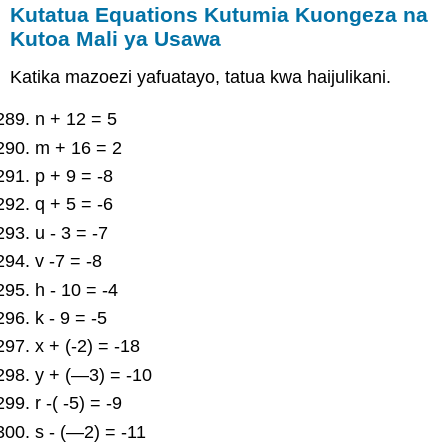
Kutatua Equations Kutumia Kuongeza na
Kutoa Mali ya Usawa
Katika mazoezi yafuatayo, tatua kwa haijulikani.
n + 12 = 5
m + 16 = 2
p + 9 = -8
q + 5 = -6
u - 3 = -7
v -7 = -8
h - 10 = -4
k - 9 = -5
x + (-2) = -18
y + (—3) = -10
r -( -5) = -9
s - (—2) = -11