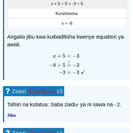
x + 5 ÷ 5 = -3 ÷ 5
Kurahisisha.
x = -8
Angalia jibu kwa kuibadilisha kwenye equation ya
awali.
+
5
=
−
3
x
?
x
+
5
=
−
3
−
8
+
5
=
?
−
3
−
3
=
−
3
✓
−
8
+
5
=
−
3
✓
−
3
=
−
3
\PageIndex
13
Zoezi
\PageIndex
13
Tafsiri na kutatua: Saba zaidi
ya ni sawa na
−
2
.
x
−
2
x
Jibu