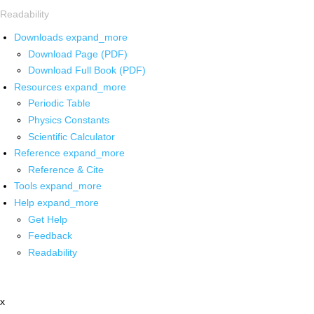
Readability
Downloads
expand_more
Download Page (PDF)
Download Full Book (PDF)
Resources
expand_more
Periodic Table
Physics Constants
Scientific Calculator
Reference
expand_more
Reference & Cite
Tools
expand_more
Help
expand_more
Get Help
Feedback
Readability
x