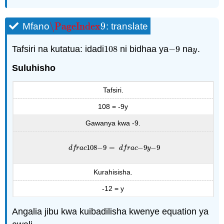
\PageIndex
9
Mfano
: translate
\PageIndex
9
Tafsiri na kutatua: idadi
108
ni bidhaa ya
−
9
na
.
108
−
9
y
y
Suluhisho
Tafsiri.
108 = -9y
Gawanya kwa -9.
108
−
9
=
−
9
−
9
d
f
r
a
c
108
−
9
=
d
f
r
a
c
−
9
y
−
9
d
f
r
a
c
d
f
r
a
c
y
Kurahisisha.
-12 = y
Angalia jibu kwa kuibadilisha kwenye equation ya