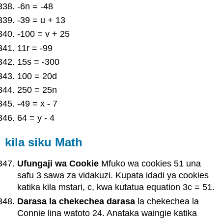
-6n = -48
-39 = u + 13
-100 = v + 25
11r = -99
15s = -300
100 = 20d
250 = 25n
-49 = x - 7
64 = y - 4
kila siku Math
Ufungaji wa Cookie
Mfuko wa cookies 51 una
safu 3 sawa za vidakuzi. Kupata idadi ya cookies
katika kila mstari, c, kwa kutatua equation 3c = 51.
Darasa la chekechea darasa
la chekechea la
Connie lina watoto 24. Anataka waingie katika