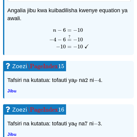
Angalia jibu kwa kuibadilisha kwenye equation ya
awali.
−
6
=
−
10
n
?
n
−
6
=
−
10
−
4
−
6
=
?
−
10
−
10
=
−
10
✓
−
4
−
6
=
−
10
✓
−
10
=
−
10
\PageIndex
15
Zoezi
\PageIndex
15
Tafsiri na kutatua: tofauti ya
na
2
ni
−
4
.
p
2
−
4
p
Jibu
\PageIndex
16
Zoezi
\PageIndex
16
Tafsiri na kutatua: tofauti ya
na
7
ni
−
3
.
q
7
−
3
q
Jibu