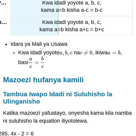
Kwa idadi yoyote a, b, c,
kama a=b kisha a-c = b-c
Kwa idadi yoyote a, b, c,
kama a=b kisha a+c = b+c
Idara ya Mali ya Usawa
Kwa idadi yoyote
,
,
na
≠
0
, ikiwa
=
,
a
,
b
,
c
c
≠
0
a
=
b
a
b
c
c
a
b
a
b
basi
=
a
c
=
b
c
c
c
Mazoezi hufanya kamili
Tambua Iwapo Idadi ni Suluhisho la
Ulinganisho
Katika mazoezi yafuatayo, onyesha kama kila namba
ni suluhisho la equation iliyotolewa.
4x - 2 = 6