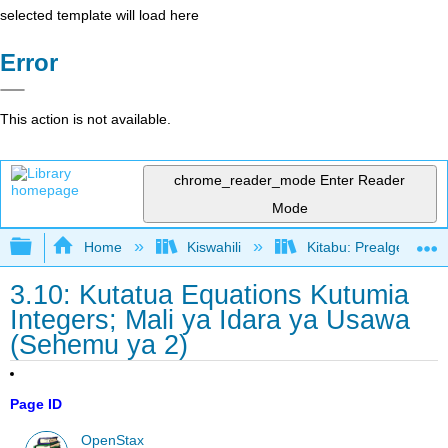
selected template will load here
Error
This action is not available.
chrome_reader_mode
Enter Reader
Mode
Expand/collapse global hierarchy
Home
Kiswahili
Kitabu: Prealgebra (
3.10: Kutatua Equations Kutumia
Integers; Mali ya Idara ya Usawa
(Sehemu ya 2)
Page ID
OpenStax