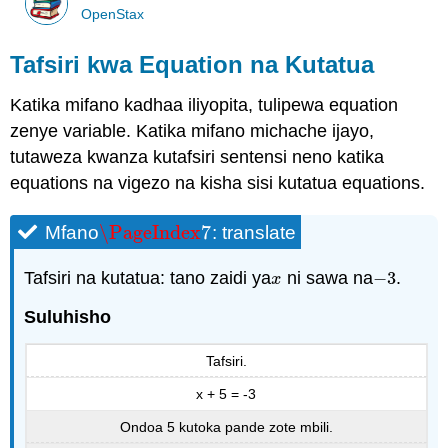
OpenStax
Tafsiri kwa Equation na Kutatua
Katika mifano kadhaa iliyopita, tulipewa equation
zenye variable. Katika mifano michache ijayo,
tutaweza kwanza kutafsiri sentensi neno katika
equations na vigezo na kisha sisi kutatua equations.
\PageIndex
7
Mfano
: translate
\PageIndex
7
Tafsiri na kutatua: tano zaidi ya
ni sawa na
−
3
.
x
−
3
x
Suluhisho
Tafsiri.
x + 5 = -3
Ondoa 5 kutoka pande zote mbili.