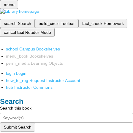
menu
search
Search
build_circle
Toolbar
fact_check
Homework
cancel
Exit Reader Mode
school
Campus Bookshelves
menu_book
Bookshelves
perm_media
Learning Objects
login
Login
how_to_reg
Request Instructor Account
hub
Instructor Commons
Search
Search this book
Submit Search