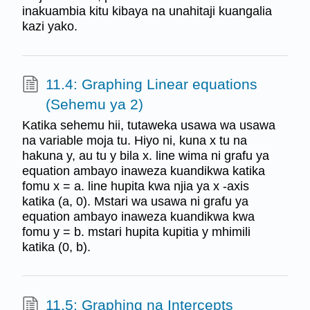
inakuambia kitu kibaya na unahitaji kuangalia
kazi yako.
11.4: Graphing Linear equations
(Sehemu ya 2)
Katika sehemu hii, tutaweka usawa wa usawa
na variable moja tu. Hiyo ni, kuna x tu na
hakuna y, au tu y bila x. line wima ni grafu ya
equation ambayo inaweza kuandikwa katika
fomu x = a. line hupita kwa njia ya x -axis
katika (a, 0). Mstari wa usawa ni grafu ya
equation ambayo inaweza kuandikwa kwa
fomu y = b. mstari hupita kupitia y mhimili
katika (0, b).
11.5: Graphing na Intercepts