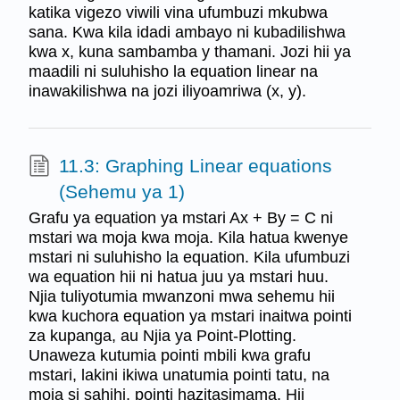
katika vigezo viwili vina ufumbuzi mkubwa
sana. Kwa kila idadi ambayo ni kubadilishwa
kwa x, kuna sambamba y thamani. Jozi hii ya
maadili ni suluhisho la equation linear na
inawakilishwa na jozi iliyoamriwa (x, y).
11.3: Graphing Linear equations
(Sehemu ya 1)
Grafu ya equation ya mstari Ax + By = C ni
mstari wa moja kwa moja. Kila hatua kwenye
mstari ni suluhisho la equation. Kila ufumbuzi
wa equation hii ni hatua juu ya mstari huu.
Njia tuliyotumia mwanzoni mwa sehemu hii
kwa kuchora equation ya mstari inaitwa pointi
za kupanga, au Njia ya Point-Plotting.
Unaweza kutumia pointi mbili kwa grafu
mstari, lakini ikiwa unatumia pointi tatu, na
moja si sahihi, pointi hazitasimama. Hii