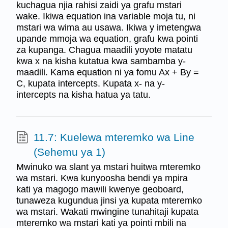
kuchagua njia rahisi zaidi ya grafu mstari
wake. Ikiwa equation ina variable moja tu, ni
mstari wa wima au usawa. Ikiwa y imetengwa
upande mmoja wa equation, grafu kwa pointi
za kupanga. Chagua maadili yoyote matatu
kwa x na kisha kutatua kwa sambamba y-
maadili. Kama equation ni ya fomu Ax + By =
C, kupata intercepts. Kupata x- na y-
intercepts na kisha hatua ya tatu.
11.7: Kuelewa mteremko wa Line
(Sehemu ya 1)
Mwinuko wa slant ya mstari huitwa mteremko
wa mstari. Kwa kunyoosha bendi ya mpira
kati ya magogo mawili kwenye geoboard,
tunaweza kugundua jinsi ya kupata mteremko
wa mstari. Wakati mwingine tunahitaji kupata
mteremko wa mstari kati ya pointi mbili na