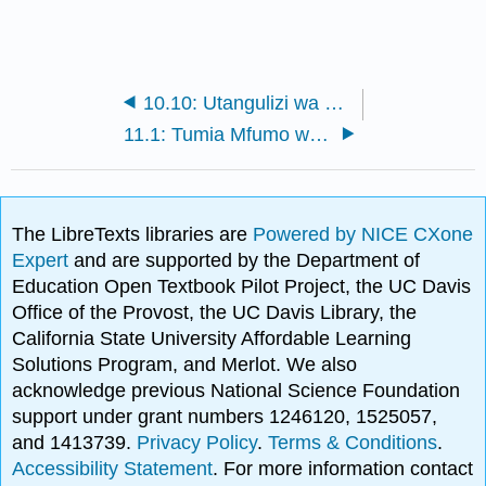
10.10: Utangulizi wa Factoring Polynomials
11.1: Tumia Mfumo wa Kuratibu wa Rectangular (Sehemu ya 1)
The LibreTexts libraries are
Powered by NICE CXone
Expert
and are supported by the Department of
Education Open Textbook Pilot Project, the UC Davis
Office of the Provost, the UC Davis Library, the
California State University Affordable Learning
Solutions Program, and Merlot. We also
acknowledge previous National Science Foundation
support under grant numbers 1246120, 1525057,
and 1413739.
Privacy Policy
.
Terms & Conditions
.
Accessibility Statement
. For more information contact