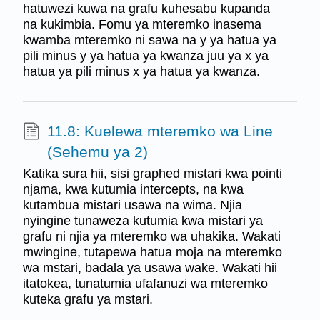
hatuwezi kuwa na grafu kuhesabu kupanda
na kukimbia. Fomu ya mteremko inasema
kwamba mteremko ni sawa na y ya hatua ya
pili minus y ya hatua ya kwanza juu ya x ya
hatua ya pili minus x ya hatua ya kwanza.
11.8: Kuelewa mteremko wa Line
(Sehemu ya 2)
Katika sura hii, sisi graphed mistari kwa pointi
njama, kwa kutumia intercepts, na kwa
kutambua mistari usawa na wima. Njia
nyingine tunaweza kutumia kwa mistari ya
grafu ni njia ya mteremko wa uhakika. Wakati
mwingine, tutapewa hatua moja na mteremko
wa mstari, badala ya usawa wake. Wakati hii
itatokea, tunatumia ufafanuzi wa mteremko
kuteka grafu ya mstari.