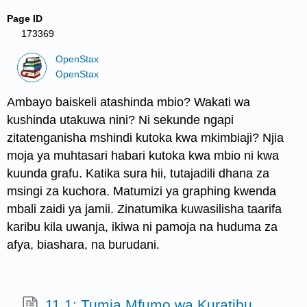
Page ID
173369
OpenStax
OpenStax
Ambayo baiskeli atashinda mbio? Wakati wa
kushinda utakuwa nini? Ni sekunde ngapi
zitatenganisha mshindi kutoka kwa mkimbiaji? Njia
moja ya muhtasari habari kutoka kwa mbio ni kwa
kuunda grafu. Katika sura hii, tutajadili dhana za
msingi za kuchora. Matumizi ya graphing kwenda
mbali zaidi ya jamii. Zinatumika kuwasilisha taarifa
karibu kila uwanja, ikiwa ni pamoja na huduma za
afya, biashara, na burudani.
11.1: Tumia Mfumo wa Kuratibu