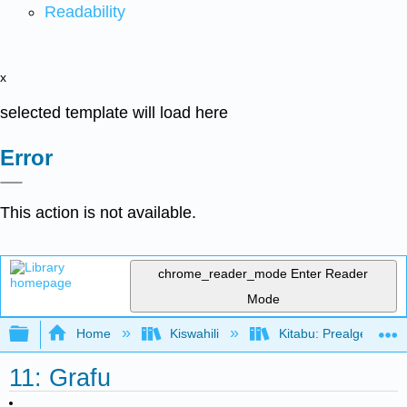
Readability
x
selected template will load here
Error
This action is not available.
chrome_reader_mode
Enter Reader
Mode
Expand/collapse global hierarchy
Home
Kiswahili
Kitabu: Prealgebra (
11: Grafu