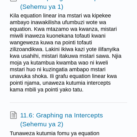
(Sehemu ya 1)
Kila equation linear ina mstari wa kipekee
ambayo inawakilisha ufumbuzi wote wa
equation. Kwa mtazamo wa kwanza, mistari
miwili inaweza kuonekana tofauti kwani
wangeweza kuwa na pointi tofauti
zilizoandikwa. Lakini ikiwa kazi yote ilifanyika
kwa usahihi, mistari itakuwa mstari sawa. Njia
moja ya kutambua kwamba wao ni kweli
mstari huo ni kuzingatia ambapo mstari
unavuka shoka. Ili grafu equation linear kwa
pointi njama, unaweza kutumia intercepts
kama mbili ya pointi yako tatu.
11.6: Graphing na Intercepts
(Sehemu ya 2)
Tunaweza kutumia fomu ya equation