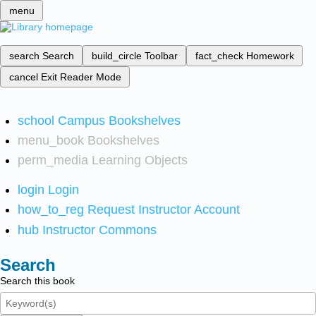
menu
search
Search
build_circle
Toolbar
fact_check
Homework
cancel
Exit Reader Mode
school
Campus Bookshelves
menu_book
Bookshelves
perm_media
Learning Objects
login
Login
how_to_reg
Request Instructor Account
hub
Instructor Commons
Search
Search this book