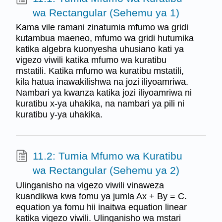
wa Rectangular (Sehemu ya 1)
Kama vile ramani zinatumia mfumo wa gridi
kutambua maeneo, mfumo wa gridi hutumika
katika algebra kuonyesha uhusiano kati ya
vigezo viwili katika mfumo wa kuratibu
mstatili. Katika mfumo wa kuratibu mstatili,
kila hatua inawakilishwa na jozi iliyoamriwa.
Nambari ya kwanza katika jozi iliyoamriwa ni
kuratibu x-ya uhakika, na nambari ya pili ni
kuratibu y-ya uhakika.
11.2: Tumia Mfumo wa Kuratibu
wa Rectangular (Sehemu ya 2)
Ulinganisho na vigezo viwili vinaweza
kuandikwa kwa fomu ya jumla Ax + By = C.
equation ya fomu hii inaitwa equation linear
katika vigezo viwili. Ulinganisho wa mstari