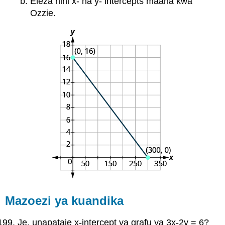
Eleza nini x- na y- intercepts maana kwa
Ozzie.
Mazoezi ya kuandika
Je, unapataje x-intercept ya grafu ya 3x-2y = 6?