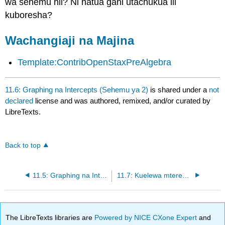
wa sehemu hii? Ni hatua gani utachukua ili
kuboresha?
Wachangiaji na Majina
Template:ContribOpenStaxPreAlgebra
11.6: Graphing na Intercepts (Sehemu ya 2)
is shared under a
not
declared
license and was authored, remixed, and/or curated by
LibreTexts.
Back to top
11.5: Graphing na Intercepts (Sehemu ya 1)
11.7: Kuelewa mteremko wa Line (Sehemu ya 1)
The LibreTexts libraries are
Powered by NICE CXone Expert
and