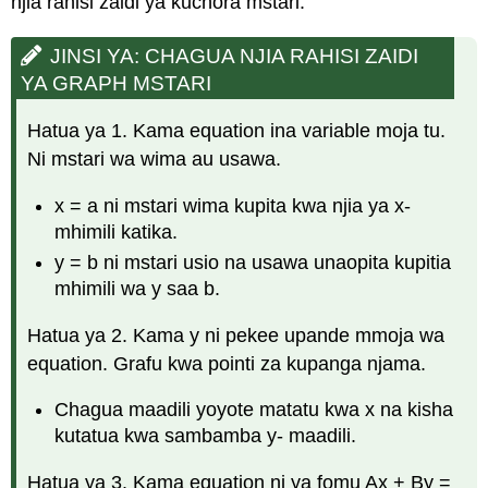
njia rahisi zaidi ya kuchora mstari.
JINSI YA: CHAGUA NJIA RAHISI ZAIDI
YA GRAPH MSTARI
Hatua ya 1. Kama equation ina variable moja tu.
Ni mstari wa wima au usawa.
x = a ni mstari wima kupita kwa njia ya x-
mhimili katika.
y = b ni mstari usio na usawa unaopita kupitia
mhimili wa y saa b.
Hatua ya 2. Kama y ni pekee upande mmoja wa
equation. Grafu kwa pointi za kupanga njama.
Chagua maadili yoyote matatu kwa x na kisha
kutatua kwa sambamba y- maadili.
Hatua ya 3. Kama equation ni ya fomu Ax + By =