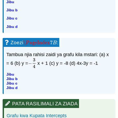
Jibu
Jibu b
Jibu c
Jibu d
\PageIndex
7
Zoezi
:
\PageIndex
7
B
B
Tambua njia rahisi zaidi ya grafu kila mstari: (a) x
3
= 6 (b) y =
−
x + 1 (c) y = -8 (d) 4x-3y = -1
−
3
4
4
Jibu
Jibu b
Jibu c
Jibu d
PATA RASILIMALI ZA ZIADA
Grafu kwa Kupata Intercepts