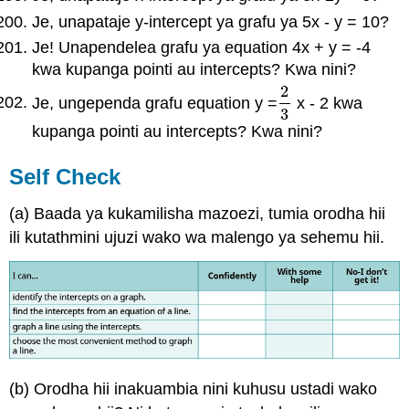
Je, unapataje y-intercept ya grafu ya 5x - y = 10?
Je! Unapendelea grafu ya equation 4x + y = -4
kwa kupanga pointi au intercepts? Kwa nini?
2
Je, ungependa grafu equation y =
x - 2 kwa
2
3
3
kupanga pointi au intercepts? Kwa nini?
Self Check
(a) Baada ya kukamilisha mazoezi, tumia orodha hii
ili kutathmini ujuzi wako wa malengo ya sehemu hii.
(b) Orodha hii inakuambia nini kuhusu ustadi wako