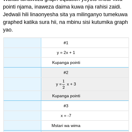
pointi njama, inaweza daima kuwa njia rahisi zaidi.
Jedwali hili linaonyesha sita ya milinganyo tumekuwa
graphed katika sura hii, na mbinu sisi kutumika graph
yao.
#1
y = 2x + 1
Kupanga pointi
#2
1
y =
x + 3
1
2
2
Kupanga pointi
#3
x = -7
Mstari wa wima