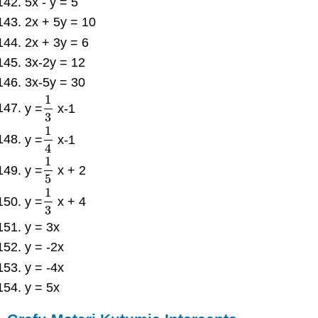
5x - y = 5
2x + 5y = 10
2x + 3y = 6
3x-2y = 12
3x-5y = 30
1
y =
x-1
1
3
3
1
y =
x-1
1
4
4
1
y =
x + 2
1
5
5
1
y =
x + 4
1
3
3
y = 3x
y = -2x
y = -4x
y = 5x