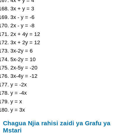
4x + y = 4
3x + y = 3
3x - y = -6
2x - y = -8
2x + 4y = 12
3x + 2y = 12
3x-2y = 6
5x-2y = 10
2x-5y = -20
3x-4y = -12
y = -2x
y = -4x
y = x
y = 3x
Chagua Njia rahisi zaidi ya Grafu ya
Mstari