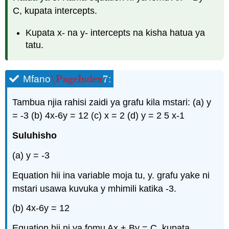
C, kupata intercepts.
Kupata x- na y- intercepts na kisha hatua ya
tatu.
\PageIndex
7
Mfano
:
\PageIndex
7
Tambua njia rahisi zaidi ya grafu kila mstari: (a) y
= -3 (b) 4x-6y = 12 (c) x = 2 (d) y = 2 5 x-1
Suluhisho
(a) y = -3
Equation hii ina variable moja tu, y. grafu yake ni
mstari usawa kuvuka y mhimili katika -3.
(b) 4x-6y = 12
Equation hii ni ya fomu Ax + By = C. kupata