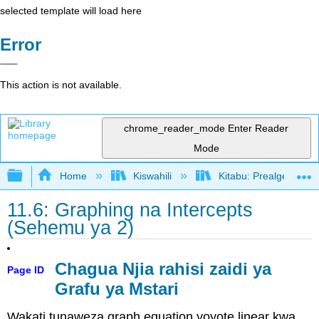
selected template will load here
Error
This action is not available.
chrome_reader_mode
Enter Reader
Mode
Expand/collapse global hierarchy
Home
Kiswahili
Kitabu: Prealgebra (
11.6: Graphing na Intercepts
(Sehemu ya 2)
Chagua Njia rahisi zaidi ya
Page ID
Grafu ya Mstari
Wakati tunaweza graph equation yoyote linear kwa