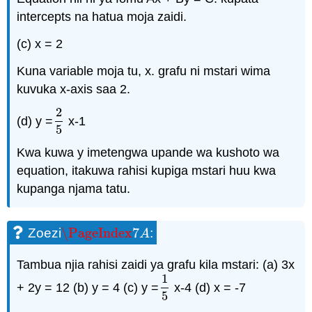
intercepts na hatua moja zaidi.
(c) x = 2
Kuna variable moja tu, x. grafu ni mstari wima
kuvuka x-axis saa 2.
2
(d) y =
x-1
2
5
5
Kwa kuwa y imetengwa upande wa kushoto wa
equation, itakuwa rahisi kupiga mstari huu kwa
kupanga njama tatu.
\PageIndex
7
Zoezi
:
\PageIndex
7
A
A
Tambua njia rahisi zaidi ya grafu kila mstari: (a) 3x
1
+ 2y = 12 (b) y = 4 (c) y =
x-4 (d) x = -7
1
5
5