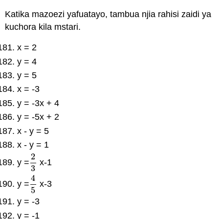
Katika mazoezi yafuatayo, tambua njia rahisi zaidi ya
kuchora kila mstari.
x = 2
y = 4
y = 5
x = -3
y = -3x + 4
y = -5x + 2
x - y = 5
x - y = 1
2
y =
x-1
2
3
3
4
y =
x-3
4
5
5
y = -3
y = -1