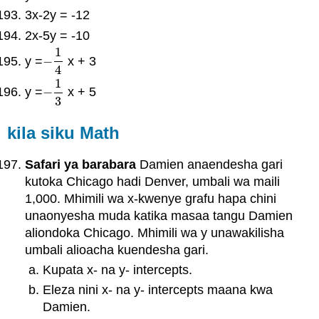
3x-2y = -12
2x-5y = -10
1
y =
−
x + 3
−
1
4
4
1
y =
−
x + 5
−
1
3
3
kila siku Math
Safari ya barabara
Damien anaendesha gari
kutoka Chicago hadi Denver, umbali wa maili
1,000. Mhimili wa x-kwenye grafu hapa chini
unaonyesha muda katika masaa tangu Damien
aliondoka Chicago. Mhimili wa y unawakilisha
umbali alioacha kuendesha gari.
Kupata x- na y- intercepts.
Eleza nini x- na y- intercepts maana kwa
Damien.