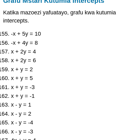
Grafu Mstari Kutumia Intercepts
Katika mazoezi yafuatayo, grafu kwa kutumia
intercepts.
-x + 5y = 10
-x + 4y = 8
x + 2y = 4
x + 2y = 6
x + y = 2
x + y = 5
x + y = -3
x + y = -1
x - y = 1
x - y = 2
x - y = -4
x - y = -3