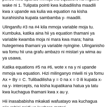
wake ni 1. Tulipata pointi kwa kubadilisha maadili
kwa x upande wa kulia wa equation na kisha
kurahisisha kupata sambamba y- maadili.
Ulinganifu #3 na #4 kila mmoja variable moja tu.
Kumbuka, katika aina hii ya equation thamani ya
variable kwamba moja ni mara kwa mara; haina
hutegemea thamani ya variable nyingine. Ulinganisho
wa fomu hii una grafu ambazo ni mistari ya wima au
ya usawa.
Katika equations #5 na #6, wote x na y ni upande
mmoja wa equation. Hizi milinganyo miwili ni ya fomu
Ax + By = C. Tulibadilisha y = 0 na x = 0 ili kupata x-
na y- intercepts, na kisha kupatikana hatua ya tatu
kwa kuchagua thamani kwa x au y.
Hii inasababisha mkakati wafuatayo wa kuchagua