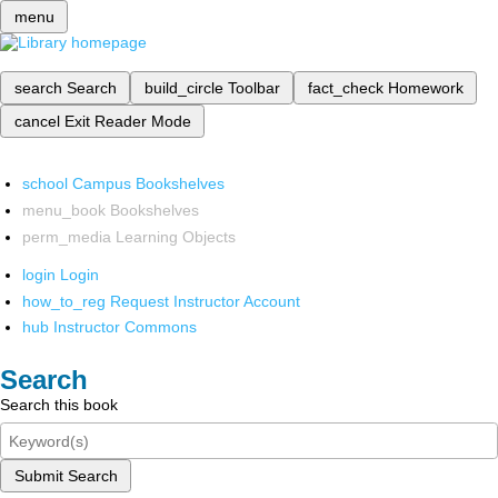
menu
search
Search
build_circle
Toolbar
fact_check
Homework
cancel
Exit Reader Mode
school
Campus Bookshelves
menu_book
Bookshelves
perm_media
Learning Objects
login
Login
how_to_reg
Request Instructor Account
hub
Instructor Commons
Search
Search this book
Submit Search