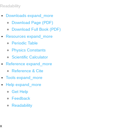
Readability
Downloads
expand_more
Download Page (PDF)
Download Full Book (PDF)
Resources
expand_more
Periodic Table
Physics Constants
Scientific Calculator
Reference
expand_more
Reference & Cite
Tools
expand_more
Help
expand_more
Get Help
Feedback
Readability
x