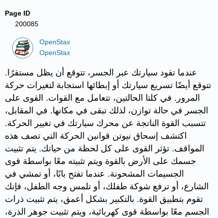
Page ID
200085
OpenStax
OpenStax
عندما تقود سيارتك عبر الجسر، تتوقع أن يظل مستقرًا.
تتوقع أيضًا تسريع سيارتك أو إبطائها استجابة لتغيرات حركة
المرور. في كلتا الحالتين، تتعامل مع القوات. القوى على
الجسر في حالة توازن، لذلك تبقى في مكانها. في المقابل،
تتسبب القوة الناتجة عن محرك سيارتك في تغيير الحركة.
اكتشف إسحاق نيوتن قوانين الحركة التي تصف هذه
المواقف. تؤثر القوى على كل لحظة من حياتك. يتم تثبيت
جسمك على الأرض بالقوة ويتم تثبيته معًا بواسطة قوى
الجسيمات المشحونة. عندما تفتح بابًا، أو تمشي في
الشارع، أو ترفع شوكة طفلك، أو تلمس وجه الطفل، فإنك
تقوم بتطبيق القوة. بالتكبير بشكل أعمق، يتم تثبيت ذرات
الجسم معًا بواسطة قوى كهربائية، ويتم تثبيت جوهر الذرة،