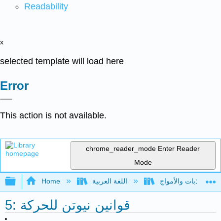
Readability
x
selected template will load here
Error
This action is not available.
chrome_reader_mode
Enter Reader
Mode
Expand/collapse global hierarchy
اللغة العربية
Home
5: قوانين نيوتن للحركة