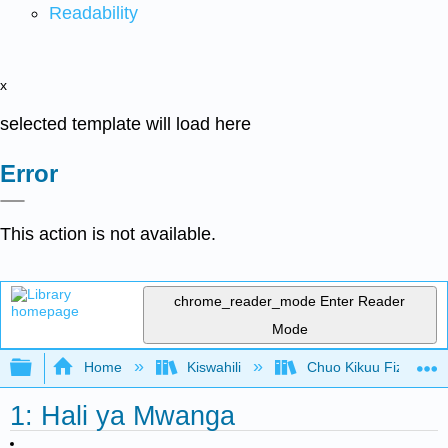
Readability
x
selected template will load here
Error
This action is not available.
chrome_reader_mode
Enter Reader
Mode
Expand/collapse global hierarchy
Home
Kiswahili
Chuo Kikuu Fizikia III
1: Hali ya Mwanga