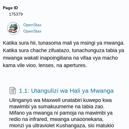
Page ID
175379
OpenStax
OpenStax
Katika sura hii, tunasoma mali ya msingi ya mwanga.
Katika sura chache zifuatazo, tunachunguza tabia ya
mwanga wakati inapoingiliana na vifaa vya macho
kama vile vioo, lenses, na apertures.
1.1: Utangulizi wa Hali ya Mwanga
Ulinganyo wa Maxwell unatabiri kuwepo kwa
mawimbi ya sumakuumeme na tabia zao.
Mifano ya mwanga ni pamoja na mawimbi ya
redio na infrared, mwanga unaoonekana,
mionzi ya ultraviolet Kushangaza, sio matukio