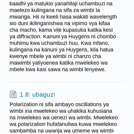
baadhi ya matukio yanahitaji uchambuzi na
maelezo kulingana na sifa za wimbi la
mwanga. Hii ni kweli hasa wakati wavelength
sio duni ikilinganishwa na vipimo vya kifaa
cha macho, kama vile kupasuka katika kesi
ya diffraction. Kanuni ya Huygens ni chombo
muhimu kwa uchambuzi huu. Kwa mfano,
kulingana na kanuni ya Huygens, kila hatua
kwenye mbele ya wimbi ni chanzo cha
mawimbi yaliyoenea katika mwelekeo wa
mbele kwa kasi sawa na wimbi lenyewe.
1.8: ubaguzi
Polarization ni sifa ambayo oscillations ya
wimbi ina mwelekeo wa uhakika kuhusiana
na mwelekeo wa uenezi wa wimbi. Mwelekeo
wa polarization hufafanuliwa kuwa mwelekeo
sambamba na uwanja wa umeme wa wimbi