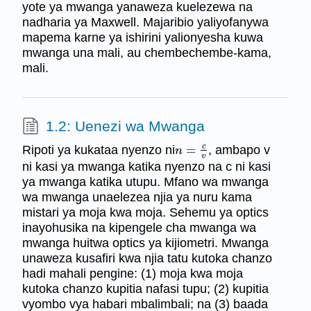
yote ya mwanga yanaweza kuelezewa na
nadharia ya Maxwell. Majaribio yaliyofanywa
mapema karne ya ishirini yalionyesha kuwa
mwanga una mali, au chembechembe-kama,
mali.
1.2: Uenezi wa Mwanga
c
Ripoti ya kukataa nyenzo ni
=
, ambapo v
n
=
c
v
n
v
ni kasi ya mwanga katika nyenzo na c ni kasi
ya mwanga katika utupu. Mfano wa mwanga
wa mwanga unaelezea njia ya nuru kama
mistari ya moja kwa moja. Sehemu ya optics
inayohusika na kipengele cha mwanga wa
mwanga huitwa optics ya kijiometri. Mwanga
unaweza kusafiri kwa njia tatu kutoka chanzo
hadi mahali pengine: (1) moja kwa moja
kutoka chanzo kupitia nafasi tupu; (2) kupitia
vyombo vya habari mbalimbali; na (3) baada