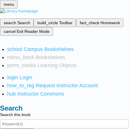
menu
search
Search
build_circle
Toolbar
fact_check
Homework
cancel
Exit Reader Mode
school
Campus Bookshelves
menu_book
Bookshelves
perm_media
Learning Objects
login
Login
how_to_reg
Request Instructor Account
hub
Instructor Commons
Search
Search this book