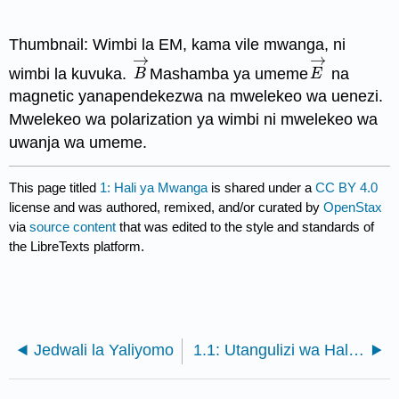
Thumbnail: Wimbi la EM, kama vile mwanga, ni
→
→
wimbi la kuvuka.
Mashamba ya umeme
na
B
→
E
→
B
E
magnetic yanapendekezwa na mwelekeo wa uenezi.
Mwelekeo wa polarization ya wimbi ni mwelekeo wa
uwanja wa umeme.
This page titled
1: Hali ya Mwanga
is shared under a
CC BY 4.0
license and was authored, remixed, and/or curated by
OpenStax
via
source content
that was edited to the style and standards of
the LibreTexts platform.
Jedwali la Yaliyomo
1.1: Utangulizi wa Hali ya Mwanga