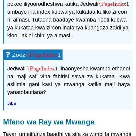
pekee iliyoorodheshwa katika Jedwali
\PageIndex
1
\PageIndex
1
ambayo ina index kubwa ya kukataa kuliko zircon
ni almasi. Tutaona baadaye kwamba ripoti kubwa
ya kukataa kwa zircon inafanya kuangaza zaidi ya
kioo, lakini chini ya almasi.
\PageIndex
1
Zoezi
\PageIndex
1
Jedwali
\PageIndex
1
linaonyesha kwamba ethanol
\PageIndex
1
na maji safi vina fahirisi sawa za kukataa. Kwa
asilimia gani kasi ya mwanga katika maji haya
yanatofautiana?
Jibu
Mfano wa Ray wa Mwanga
Tayari umejifunza baadhi ya sifa za wimbi la mwanga