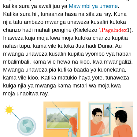
katika sura ya awali juu ya
Mawimbi ya umeme
.
Katika sura hii, tunaanza hasa na sifa za ray. Kuna
njia tatu ambazo mwanga unaweza kusafiri kutoka
chanzo hadi mahali pengine (Kielelezo
\PageIndex
1
).
\PageIndex
1
Inaweza kuja moja kwa moja kutoka chanzo kupitia
nafasi tupu, kama vile kutoka Jua hadi Dunia. Au
mwanga unaweza kusafiri kupitia vyombo vya habari
mbalimbali, kama vile hewa na kioo, kwa mwangalizi.
Mwanga unaweza pia kufika baada ya kuonekana,
kama vile kioo. Katika matukio haya yote, tunaweza
kuiga njia ya mwanga kama mstari wa moja kwa
moja unaoitwa ray.