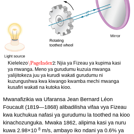
\PageIndex
2
Kielelezo
: Njia ya Fizeau ya kupima kasi
\PageIndex
2
ya mwanga. Meno ya gurudumu kuzuia mwanga
yalijitokeza juu ya kurudi wakati gurudumu ni
kuzungushwa kwa kiwango kwamba mechi mwanga
kusafiri wakati na kutoka kioo.
Mwanafizikia wa Ufaransa Jean Bernard Léon
Foucault (1819—1868) alibadilisha vifaa vya Fizeau
kwa kuchukua nafasi ya gurudumu la toothed na kioo
kinachozunguka. Mwaka 1862, alipima kasi ya nuru
8
kuwa 2.98×10
m/s, ambayo iko ndani ya 0.6% ya