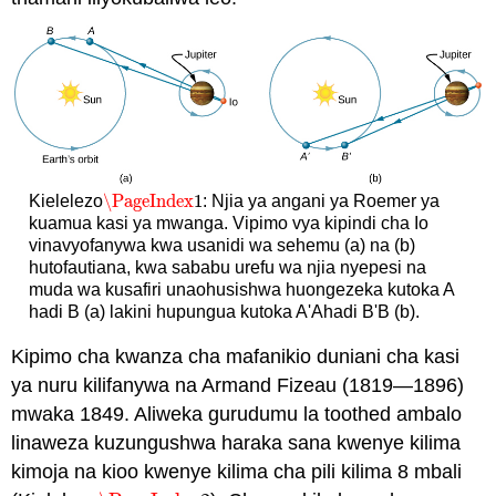
\PageIndex
1
Kielelezo
: Njia ya angani ya Roemer ya
\PageIndex
1
kuamua kasi ya mwanga. Vipimo vya kipindi cha Io
vinavyofanywa kwa usanidi wa sehemu (a) na (b)
hutofautiana, kwa sababu urefu wa njia nyepesi na
muda wa kusafiri unaohusishwa huongezeka kutoka A
hadi B (a) lakini hupungua kutoka A'Ahadi B'B (b).
Kipimo cha kwanza cha mafanikio duniani cha kasi
ya nuru kilifanywa na Armand Fizeau (1819—1896)
mwaka 1849. Aliweka gurudumu la toothed ambalo
linaweza kuzungushwa haraka sana kwenye kilima
kimoja na kioo kwenye kilima cha pili kilima 8 mbali