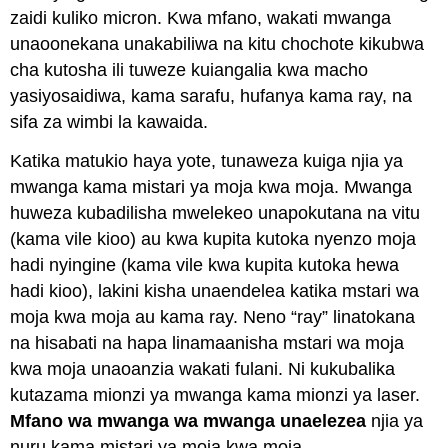
zaidi kuliko micron. Kwa mfano, wakati mwanga
unaoonekana unakabiliwa na kitu chochote kikubwa
cha kutosha ili tuweze kuiangalia kwa macho
yasiyosaidiwa, kama sarafu, hufanya kama ray, na
sifa za wimbi la kawaida.
Katika matukio haya yote, tunaweza kuiga njia ya
mwanga kama mistari ya moja kwa moja. Mwanga
huweza kubadilisha mwelekeo unapokutana na vitu
(kama vile kioo) au kwa kupita kutoka nyenzo moja
hadi nyingine (kama vile kwa kupita kutoka hewa
hadi kioo), lakini kisha unaendelea katika mstari wa
moja kwa moja au kama ray. Neno “ray” linatokana
na hisabati na hapa linamaanisha mstari wa moja
kwa moja unaoanzia wakati fulani. Ni kukubalika
kutazama mionzi ya mwanga kama mionzi ya laser.
Mfano wa mwanga wa mwanga unaelezea
njia ya
nuru kama mistari ya moja kwa moja.