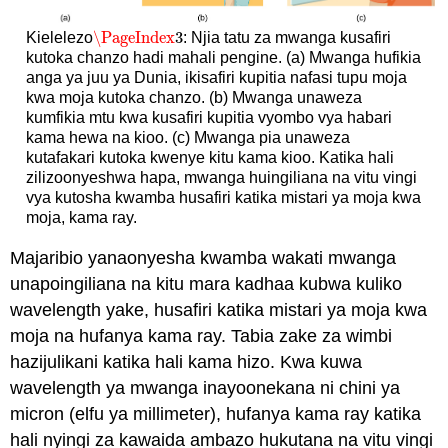
\PageIndex
3
Kielelezo
: Njia tatu za mwanga kusafiri
\PageIndex
3
kutoka chanzo hadi mahali pengine. (a) Mwanga hufikia
anga ya juu ya Dunia, ikisafiri kupitia nafasi tupu moja
kwa moja kutoka chanzo. (b) Mwanga unaweza
kumfikia mtu kwa kusafiri kupitia vyombo vya habari
kama hewa na kioo. (c) Mwanga pia unaweza
kutafakari kutoka kwenye kitu kama kioo. Katika hali
zilizoonyeshwa hapa, mwanga huingiliana na vitu vingi
vya kutosha kwamba husafiri katika mistari ya moja kwa
moja, kama ray.
Majaribio yanaonyesha kwamba wakati mwanga
unapoingiliana na kitu mara kadhaa kubwa kuliko
wavelength yake, husafiri katika mistari ya moja kwa
moja na hufanya kama ray. Tabia zake za wimbi
hazijulikani katika hali kama hizo. Kwa kuwa
wavelength ya mwanga inayoonekana ni chini ya
micron (elfu ya millimeter), hufanya kama ray katika
hali nyingi za kawaida ambazo hukutana na vitu vingi