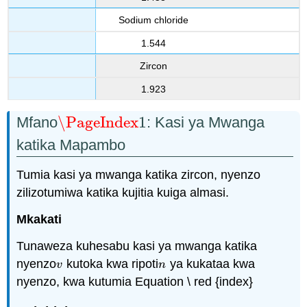
Sodium chloride
1.544
Zircon
1.923
\PageIndex
1
Mfano
: Kasi ya Mwanga
\PageIndex
1
katika Mapambo
Tumia kasi ya mwanga katika zircon, nyenzo
zilizotumiwa katika kujitia kuiga almasi.
Mkakati
Tunaweza kuhesabu kasi ya mwanga katika
nyenzo
kutoka kwa ripoti
ya kukataa kwa
v
n
v
n
nyenzo, kwa kutumia Equation \ red {index}