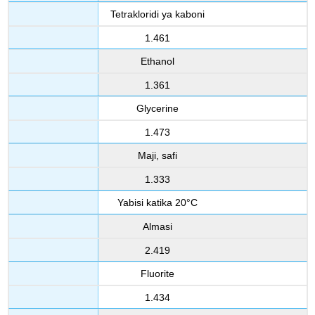
Tetrakloridi ya kaboni
1.461
Ethanol
1.361
Glycerine
1.473
Maji, safi
1.333
Yabisi katika 20°C
Almasi
2.419
Fluorite
1.434