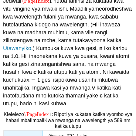
Jedwali
\PageIndex
1
hutoa fahirisi za kukataa kwa
\PageIndex
1
vitu vingine vya mwakilishi. Maadili yameorodheshwa
kwa wavelength fulani ya mwanga, kwa sababu
hutofautiana kidogo na wavelength. (Hii inaweza
kuwa na madhara muhimu, kama vile rangi
zilizotengwa na mche, kama tutakavyoona katika
Utawanyiko
.) Kumbuka kuwa kwa gesi,
n
iko karibu
na 1.0. Hii inaonekana kuwa ya busara, kwani atomi
katika gesi zinatenganishwa sana, na mwanga
husafiri kwa
c
katika utupu kati ya atomi. Ni kawaida
kuchukua
=
1
gesi isipokuwa usahihi mkubwa
n
=
1
n
unahitajika. Ingawa kasi ya mwanga
v
katika kati
inatofautiana mno kutoka thamani yake
c
katika
utupu, bado ni kasi kubwa.
\PageIndex
1
Kielelezo
: Ripoti ya kukataa katika vyombo vya
\PageIndex
1
habari mbalimbaliKwa mwanga na wavelength ya 589 nm
katika utupu
Gesi saa 0°C, 1 atm