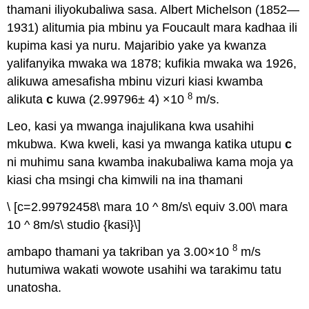
thamani iliyokubaliwa sasa. Albert Michelson (1852—
1931) alitumia pia mbinu ya Foucault mara kadhaa ili
kupima kasi ya nuru. Majaribio yake ya kwanza
yalifanyika mwaka wa 1878; kufikia mwaka wa 1926,
alikuwa amesafisha mbinu vizuri kiasi kwamba
8
alikuta
c
kuwa (2.99796± 4) ×10
m/s.
Leo, kasi ya mwanga inajulikana kwa usahihi
mkubwa. Kwa kweli, kasi ya mwanga katika utupu
c
ni muhimu sana kwamba inakubaliwa kama moja ya
kiasi cha msingi cha kimwili na ina thamani
\ [c=2.99792458\ mara 10 ^ 8m/s\ equiv 3.00\ mara
10 ^ 8m/s\ studio {kasi}\]
8
ambapo thamani ya takriban ya 3.00×10
m/s
hutumiwa wakati wowote usahihi wa tarakimu tatu
unatosha.