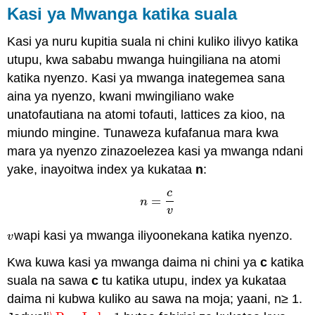
Kasi ya Mwanga katika suala
Kasi ya nuru kupitia suala ni chini kuliko ilivyo katika
utupu, kwa sababu mwanga huingiliana na atomi
katika nyenzo. Kasi ya mwanga inategemea sana
aina ya nyenzo, kwani mwingiliano wake
unatofautiana na atomi tofauti, lattices za kioo, na
miundo mingine. Tunaweza kufafanua mara kwa
mara ya nyenzo zinazoelezea kasi ya mwanga ndani
yake, inayoitwa index ya kukataa
n
:
c
=
n
=
c
v
n
v
wapi kasi ya mwanga iliyoonekana katika nyenzo.
v
v
Kwa kuwa kasi ya mwanga daima ni chini ya
c
katika
suala na sawa
c
tu katika utupu, index ya kukataa
daima ni kubwa kuliko au sawa na moja; yaani, n≥ 1.