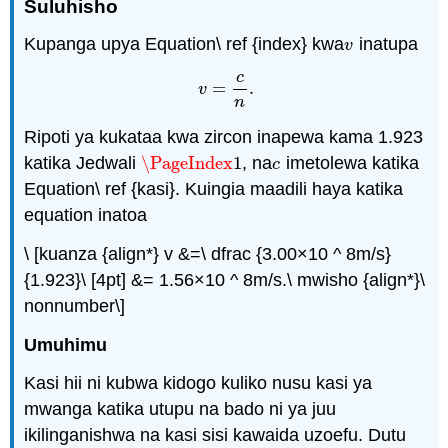
Suluhisho
Kupanga upya Equation\ ref {index} kwa
inatupa
v
v
c
=
.
v
=
c
n
.
v
n
Ripoti ya kukataa kwa zircon inapewa kama 1.923
katika Jedwali
\PageIndex
1
, na
imetolewa katika
\PageIndex
1
c
c
Equation\ ref {kasi}. Kuingia maadili haya katika
equation inatoa
\ [kuanza {align*} v &=\ dfrac {3.00×10 ^ 8m/s}
{1.923}\ [4pt] &= 1.56×10 ^ 8m/s.\ mwisho {align*}\
nonnumber\]
Umuhimu
Kasi hii ni kubwa kidogo kuliko nusu kasi ya
mwanga katika utupu na bado ni ya juu
ikilinganishwa na kasi sisi kawaida uzoefu. Dutu