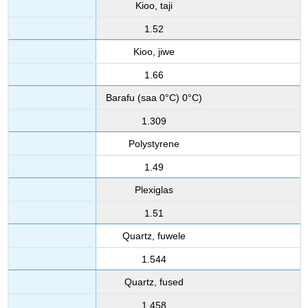
Kioo, taji
1.52
Kioo, jiwe
1.66
Barafu (saa 0°C) 0°C)
1.309
Polystyrene
1.49
Plexiglas
1.51
Quartz, fuwele
1.544
Quartz, fused
1.458