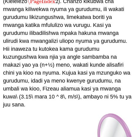
(Kielelezo
\PageIndex
2
). Chanzo kikubwa cha
\PageIndex
2
mwanga kiliwekwa nyuma ya gurudumu, ili wakati
gurudumu likizungushwa, limekatwa boriti ya
mwanga katika mfululizo wa vurugu. Kasi ya
gurudumu ilibadilishwa mpaka hakuna mwanga
ulirudi kwa mwangalizi uliopo nyuma ya gurudumu.
Hii inaweza tu kutokea kama gurudumu
kuzungushwa kwa njia ya angle sambamba na
makazi yao ya (n+½) meno, wakati kunde alisafiri
chini ya kioo na nyuma. Kujua kasi ya mzunguko wa
gurudumu, idadi ya meno kwenye gurudumu, na
umbali wa kioo, Fizeau aliamua kasi ya mwanga
kuwa\ (3.15\ mara 10 ^ 8\, m/s\), ambayo ni 5% tu ya
juu sana.