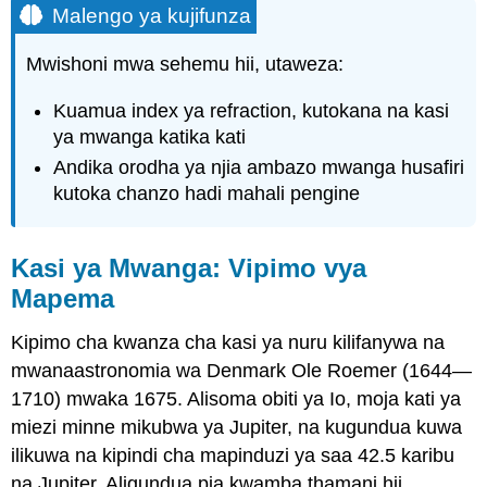
Malengo ya kujifunza
Mwishoni mwa sehemu hii, utaweza:
Kuamua index ya refraction, kutokana na kasi
ya mwanga katika kati
Andika orodha ya njia ambazo mwanga husafiri
kutoka chanzo hadi mahali pengine
Kasi ya Mwanga: Vipimo vya
Mapema
Kipimo cha kwanza cha kasi ya nuru kilifanywa na
mwanaastronomia wa Denmark Ole Roemer (1644—
1710) mwaka 1675. Alisoma obiti ya Io, moja kati ya
miezi minne mikubwa ya Jupiter, na kugundua kuwa
ilikuwa na kipindi cha mapinduzi ya saa 42.5 karibu
na Jupiter. Aligundua pia kwamba thamani hii