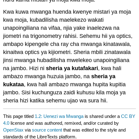
Kwa kuwa mwanga huenda kwenye mistari ya moja
kwa moja, kubadilisha maelekezo wakati
unapoingiliana na vifaa, njia yake inaelezwa na
jiometri na trigonometry rahisi. Sehemu hii ya optics,
ambapo kipengele cha ray cha mwanga kinatawala,
kinaitwa optics ya kijiometri. Sheria mbili zinatawala
jinsi mwanga hubadilisha mwelekeo unapoingiliana
na jambo. Hizi ni
sheria ya kutafakari
, kwa hali
ambazo mwanga huzuia jambo, na
sheria ya
kukataa
, kwa hali ambazo mwanga hupita kupitia
jambo. Sisi kuchunguza zaidi kuhusu kila moja ya
sheria hizi katika sehemu ujao wa sura hii.
This page titled
1.2: Uenezi wa Mwanga
is shared under a
CC BY
4.0
license and was authored, remixed, and/or curated by
OpenStax
via
source content
that was edited to the style and
standards of the LibreTexts platform.