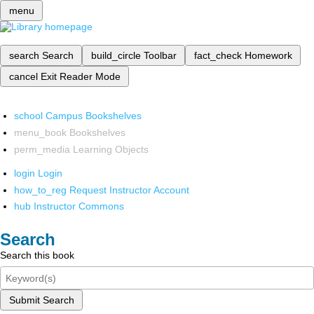
menu
search
Search
build_circle
Toolbar
fact_check
Homework
cancel
Exit Reader Mode
school
Campus Bookshelves
menu_book
Bookshelves
perm_media
Learning Objects
login
Login
how_to_reg
Request Instructor Account
hub
Instructor Commons
Search
Search this book
Submit Search