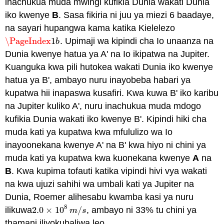
inachukua muda mwingi kufikia Dunia wakati Dunia
iko kwenye
B
. Sasa fikiria ni juu ya miezi 6 baadaye,
na sayari hupangwa kama katika Kielelezo
\PageIndex
1
. Upimaji wa kipindi cha Io unaanza na
\PageIndex
1
b
b
Dunia kwenye hatua ya A' na Io ikipatwa na Jupiter.
Kuanguka kwa pili hutokea wakati Dunia iko kwenye
hatua ya B', ambayo nuru inayobeba habari ya
kupatwa hii inapaswa kusafiri. Kwa kuwa B' iko karibu
na Jupiter kuliko A', nuru inachukua muda mdogo
kufikia Dunia wakati iko kwenye B'. Kipindi hiki cha
muda kati ya kupatwa kwa mfululizo wa Io
inayoonekana kwenye A' na B' kwa hiyo ni chini ya
muda kati ya kupatwa kwa kuonekana kwenye
A
na
B
. Kwa kupima tofauti katika vipindi hivi vya wakati
na kwa ujuzi sahihi wa umbali kati ya Jupiter na
Dunia, Roemer alihesabu kwamba kasi ya nuru
8
ilikuwa
2.0
×
10
/
, ambayo ni 33% tu chini ya
2.0
×
10
8
m
/
s
m
s
thamani iliyokubaliwa leo.