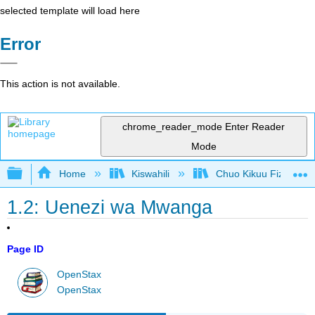
selected template will load here
Error
This action is not available.
chrome_reader_mode
Enter Reader
Mode
Expand/collapse global hierarchy
Home
Kiswahili
Chuo Kikuu Fizikia III
1.2: Uenezi wa Mwanga
Page ID
OpenStax
OpenStax