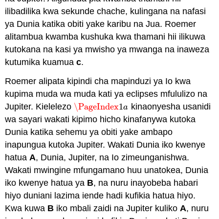
ilibadilika kwa sekunde chache, kulingana na nafasi
ya Dunia katika obiti yake karibu na Jua. Roemer
alitambua kwamba kushuka kwa thamani hii ilikuwa
kutokana na kasi ya mwisho ya mwanga na inaweza
kutumika kuamua
c
.
Roemer alipata kipindi cha mapinduzi ya Io kwa
kupima muda wa muda kati ya eclipses mfululizo na
Jupiter. Kielelezo
\PageIndex
1
kinaonyesha usanidi
\PageIndex
1
a
a
wa sayari wakati kipimo hicho kinafanywa kutoka
Dunia katika sehemu ya obiti yake ambapo
inapungua kutoka Jupiter. Wakati Dunia iko kwenye
hatua
A
, Dunia, Jupiter, na Io zimeunganishwa.
Wakati mwingine mfungamano huu unatokea, Dunia
iko kwenye hatua ya
B
, na nuru inayobeba habari
hiyo duniani lazima iende hadi kufikia hatua hiyo.
Kwa kuwa
B
iko mbali zaidi na Jupiter kuliko
A
, nuru