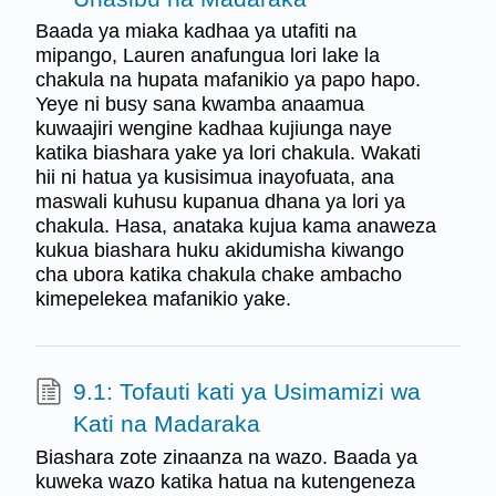
Baada ya miaka kadhaa ya utafiti na
mipango, Lauren anafungua lori lake la
chakula na hupata mafanikio ya papo hapo.
Yeye ni busy sana kwamba anaamua
kuwaajiri wengine kadhaa kujiunga naye
katika biashara yake ya lori chakula. Wakati
hii ni hatua ya kusisimua inayofuata, ana
maswali kuhusu kupanua dhana ya lori ya
chakula. Hasa, anataka kujua kama anaweza
kukua biashara huku akidumisha kiwango
cha ubora katika chakula chake ambacho
kimepelekea mafanikio yake.
9.1: Tofauti kati ya Usimamizi wa
Kati na Madaraka
Biashara zote zinaanza na wazo. Baada ya
kuweka wazo katika hatua na kutengeneza