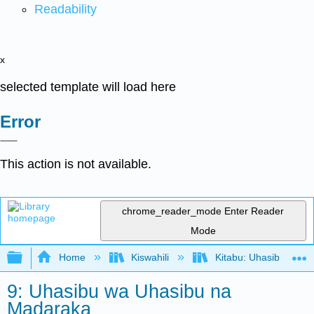
Readability
x
selected template will load here
Error
This action is not available.
chrome_reader_mode
Enter Reader
Mode
Expand/collapse global hierarchy
Home
Kiswahili
Kitabu: Uhasibu wa U
9: Uhasibu wa Uhasibu na
Madaraka