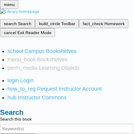
menu
search
Search
build_circle
Toolbar
fact_check
Homework
cancel
Exit Reader Mode
school
Campus Bookshelves
menu_book
Bookshelves
perm_media
Learning Objects
login
Login
how_to_reg
Request Instructor Account
hub
Instructor Commons
Search
Search this book