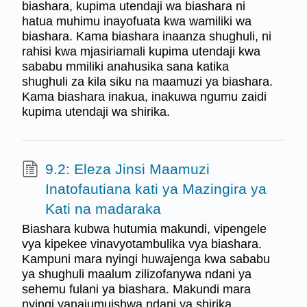
biashara, kupima utendaji wa biashara ni
hatua muhimu inayofuata kwa wamiliki wa
biashara. Kama biashara inaanza shughuli, ni
rahisi kwa mjasiriamali kupima utendaji kwa
sababu mmiliki anahusika sana katika
shughuli za kila siku na maamuzi ya biashara.
Kama biashara inakua, inakuwa ngumu zaidi
kupima utendaji wa shirika.
9.2: Eleza Jinsi Maamuzi
Inatofautiana kati ya Mazingira ya
Kati na madaraka
Biashara kubwa hutumia makundi, vipengele
vya kipekee vinavyotambulika vya biashara.
Kampuni mara nyingi huwajenga kwa sababu
ya shughuli maalum zilizofanywa ndani ya
sehemu fulani ya biashara. Makundi mara
nyingi yanajumuishwa ndani ya shirika