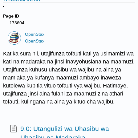
Page ID
173604
OpenStax
OpenStax
Katika sura hii, utajifunza tofauti kati ya usimamizi wa
kati na madaraka na jinsi inavyohusiana na maamuzi.
Utajifunza kuhusu uhasibu wa wajibu na aina ya
mamlaka ya kufanya maamuzi ambayo inaweza
kutolewa kupitia vituo tofauti vya wajibu. Hatimaye,
utajifunza jinsi aina fulani za maamuzi zina athari
tofauti, kulingana na aina ya kituo cha wajibu.
9.0: Utangulizi wa Uhasibu wa
Uhasibu na Madaraka