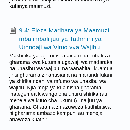
kufanya maamuzi.
9.4: Eleza Madhara ya Maamuzi
mbalimbali juu ya Tathmini ya
Utendaji wa Vituo vya Wajibu
Mashirika yanajumuisha aina mbalimbali za
gharama kwa kutumia ugawaji wa madaraka
na uhasibu wa wajibu, na wanahitaji kuamua
jinsi gharama zinahusiana na makundi fulani
ya shirika ndani ya mfumo wa uhasibu wa
wajibu. Njia moja ya kuainisha gharama
inategemea kiwango cha uhuru shirika (au
meneja wa kituo cha jukumu) lina juu ya
gharama. Gharama zinazoweza kudhibitiwa
ni gharama ambazo kampuni au meneja
anaweza kuathiri.