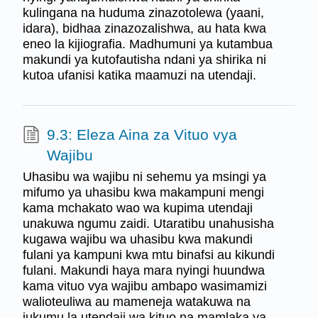
kulingana na huduma zinazotolewa (yaani,
idara), bidhaa zinazozalishwa, au hata kwa
eneo la kijiografia. Madhumuni ya kutambua
makundi ya kutofautisha ndani ya shirika ni
kutoa ufanisi katika maamuzi na utendaji.
9.3: Eleza Aina za Vituo vya
Wajibu
Uhasibu wa wajibu ni sehemu ya msingi ya
mifumo ya uhasibu kwa makampuni mengi
kama mchakato wao wa kupima utendaji
unakuwa ngumu zaidi. Utaratibu unahusisha
kugawa wajibu wa uhasibu kwa makundi
fulani ya kampuni kwa mtu binafsi au kikundi
fulani. Makundi haya mara nyingi huundwa
kama vituo vya wajibu ambapo wasimamizi
walioteuliwa au mameneja watakuwa na
jukumu la utendaji wa kituo na mamlaka ya