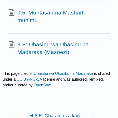
9.5: Muhtasari na Masharti
muhimu
9.E: Uhasibu wa Uhasibu na
Madaraka (Mazoezi)
This page titled
9: Uhasibu wa Uhasibu na Madaraka
is shared
under a
CC BY-NC-SA
license and was authored, remixed,
and/or curated by
OpenStax
.
8.E: Gharama za kawaida na Tofauti (Mazoezi)