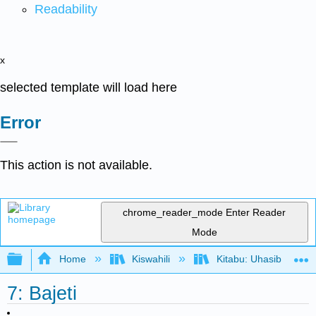
Readability
x
selected template will load here
Error
This action is not available.
chrome_reader_mode
Enter Reader
Mode
Expand/collapse global hierarchy
Home
Kiswahili
Kitabu: Uhasibu wa U
7: Bajeti