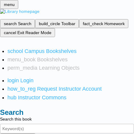
menu
search
Search
build_circle
Toolbar
fact_check
Homework
cancel
Exit Reader Mode
school
Campus Bookshelves
menu_book
Bookshelves
perm_media
Learning Objects
login
Login
how_to_reg
Request Instructor Account
hub
Instructor Commons
Search
Search this book