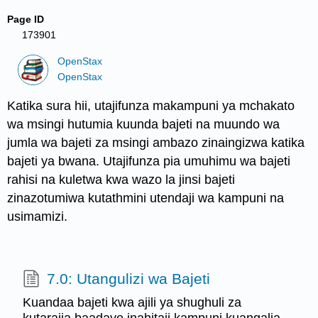
Page ID
173901
OpenStax
OpenStax
Katika sura hii, utajifunza makampuni ya mchakato
wa msingi hutumia kuunda bajeti na muundo wa
jumla wa bajeti za msingi ambazo zinaingizwa katika
bajeti ya bwana. Utajifunza pia umuhimu wa bajeti
rahisi na kuletwa kwa wazo la jinsi bajeti
zinazotumiwa kutathmini utendaji wa kampuni na
usimamizi.
7.0: Utangulizi wa Bajeti
Kuandaa bajeti kwa ajili ya shughuli za
kutarajia baadaye inahitaji kampuni kuangalia