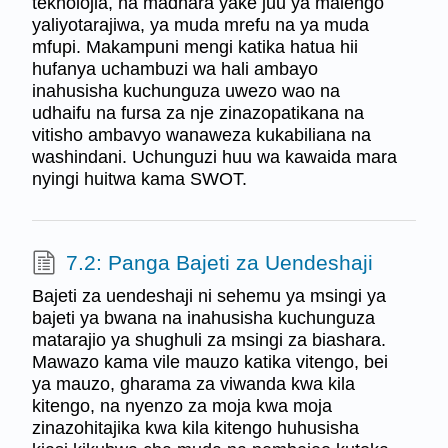
teknolojia, na madhara yake juu ya malengo
yaliyotarajiwa, ya muda mrefu na ya muda
mfupi. Makampuni mengi katika hatua hii
hufanya uchambuzi wa hali ambayo
inahusisha kuchunguza uwezo wao na
udhaifu na fursa za nje zinazopatikana na
vitisho ambavyo wanaweza kukabiliana na
washindani. Uchunguzi huu wa kawaida mara
nyingi huitwa kama SWOT.
7.2: Panga Bajeti za Uendeshaji
Bajeti za uendeshaji ni sehemu ya msingi ya
bajeti ya bwana na inahusisha kuchunguza
matarajio ya shughuli za msingi za biashara.
Mawazo kama vile mauzo katika vitengo, bei
ya mauzo, gharama za viwanda kwa kila
kitengo, na nyenzo za moja kwa moja
zinazohitajika kwa kila kitengo huhusisha