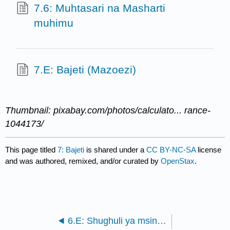
7.6: Muhtasari na Masharti
muhimu
7.E: Bajeti (Mazoezi)
Thumbnail: pixabay.com/photos/calculato... rance-
1044173/
This page titled
7: Bajeti
is shared under a
CC BY-NC-SA
license
and was authored, remixed, and/or curated by
OpenStax
.
6.E: Shughuli ya msingi, ya kutofautiana, na Kupunguza gharama (Mazoezi)