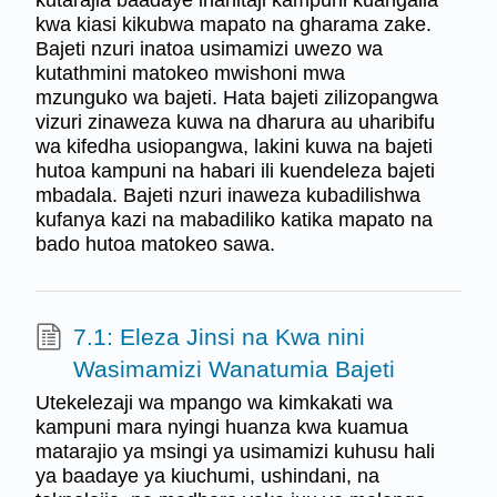
kwa kiasi kikubwa mapato na gharama zake.
Bajeti nzuri inatoa usimamizi uwezo wa
kutathmini matokeo mwishoni mwa
mzunguko wa bajeti. Hata bajeti zilizopangwa
vizuri zinaweza kuwa na dharura au uharibifu
wa kifedha usiopangwa, lakini kuwa na bajeti
hutoa kampuni na habari ili kuendeleza bajeti
mbadala. Bajeti nzuri inaweza kubadilishwa
kufanya kazi na mabadiliko katika mapato na
bado hutoa matokeo sawa.
7.1: Eleza Jinsi na Kwa nini
Wasimamizi Wanatumia Bajeti
Utekelezaji wa mpango wa kimkakati wa
kampuni mara nyingi huanza kwa kuamua
matarajio ya msingi ya usimamizi kuhusu hali
ya baadaye ya kiuchumi, ushindani, na