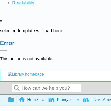
Readability
x
selected template will load here
Error
This action is not available.
Search
Expand/collapse global hierarchy
Home
Français
Livre : Am