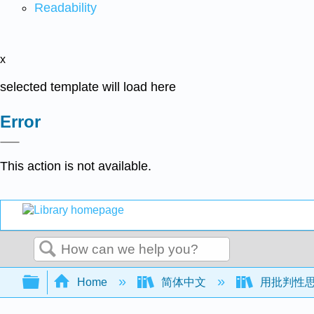
Readability
x
selected template will load here
Error
This action is not available.
Search
Expand/collapse global hierarchy
Home
简体中文
用批判性思维