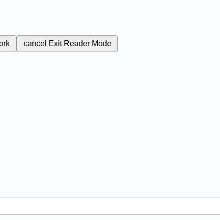
ork
cancel
Exit Reader Mode