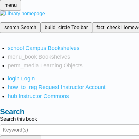
menu
search
Search
build_circle
Toolbar
fact_check
Homew
school
Campus Bookshelves
menu_book
Bookshelves
perm_media
Learning Objects
login
Login
how_to_reg
Request Instructor Account
hub
Instructor Commons
Search
Search this book