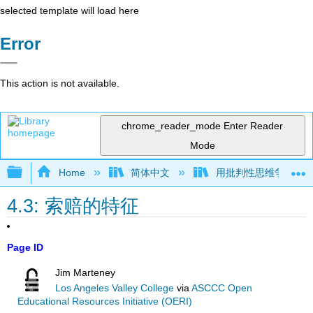
selected template will load here
Error
This action is not available.
chrome_reader_mode
Enter Reader
Mode
Expand/collapse global hierarchy
Home
简体中文
用批判性思维争论（Mar
4.3: 索赔的特征
Page ID
Jim Marteney
Los Angeles Valley College
via
ASCCC Open
Educational Resources Initiative (OERI)