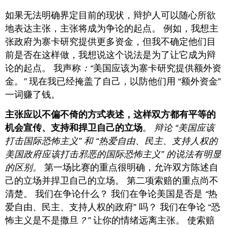
如果无法明确界定目前的现状，辩护人可以随心所欲
地表达主张，主张将成为争论的起点。 例如，我想主
张政府为寨卡研究提供更多资金，但我不确定他们目
前是否在这样做，我想说这个说法是为了让它成为辩
论的起点。 我声称
：“
美国应该为寨卡研究提供额外资
金
。”
现在我已经掩盖了自己，以防他们用 “额外资金”
一词赚了钱。
主张应以不偏不倚的方式表述，这样双方都有平等的
机会宣传、支持和捍卫自己的立场
。
辩论 “
美国应该
打击国际恐怖主义
” 和 “热爱自由、民主、支持人权的
美国政府应该打击邪恶的国际恐怖主义” 的说法有明显
的区别。
第一场比赛的重点很明确，允许双方陈述自
己的立场并捍卫自己的立场。 第二项索赔的重点尚不
清楚。 我们在争论什么？ 我们在争论美国是否是
“
热
爱自由、民主、支持人权的政府” 吗？ 我们在争论 “恐
怖主义是不是撒旦
？”
让你的情绪远离主张。 使索赔