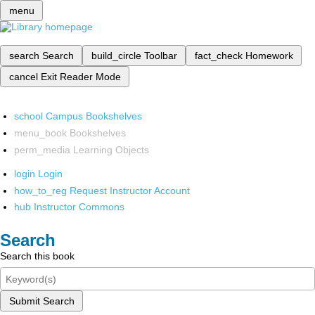
menu
search
Search
build_circle
Toolbar
fact_check
Homework
cancel
Exit Reader Mode
school
Campus Bookshelves
menu_book
Bookshelves
perm_media
Learning Objects
login
Login
how_to_reg
Request Instructor Account
hub
Instructor Commons
Search
Search this book
Submit Search