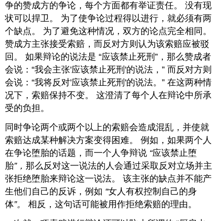
争的赞成方的争论，每个方面都有举证责任。 没有现
状可以捍卫。 为了使争论过程得以进行，就必须有两
个缺点。 为了避免这种情况，双方的论点完全相同。
赞成方主张接受索赔，而反对方则认为该索赔应被驳
回。 如果辩论的说法是 “应该禁止死刑”，那么赞成者
会说：“我会主张'应该禁止死刑'的说法，” 而反对方则
会说：“我将反对'应该禁止死刑'的说法。” 在这两种情
况下，索赔保持不变。 这澄清了每个人在辩论中所承
受的负担。
同时争论两个或两个以上的索赔会造成混乱，并使就
索赔达成某种解决方案变得困难。 例如，如果两个人
在争论堕胎的话题，而一个人争辩说
“
应该禁止堕
胎
”，
那么反对这一说法的人会通过采取反对立场并主
张拒绝堕胎来辩论这一说法。 该主张的缺点并不能产
生他们自己的反诉，例如
“
女人有权控制自己的身
体
”。
相反，这句话可能被用作拒绝索赔的理由。