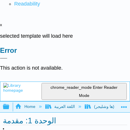
Readability
x
selected template will load here
Error
This action is not available.
chrome_reader_mode
Enter Reader
Mode
Expand/collapse global hierarchy
اللغة العربية
Home
الوحدة 1: مقدمة