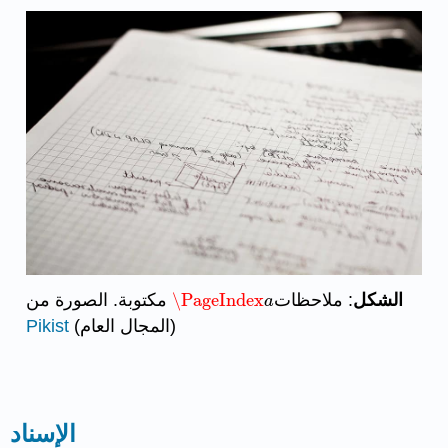
الشكل
: ملاحظات
\PageIndex
مكتوبة. الصورة من
\PageIndex
a
a
(المجال العام)
Pikist
الإسناد