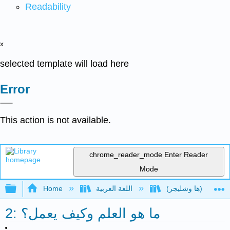
Readability
x
selected template will load here
Error
This action is not available.
chrome_reader_mode
Enter Reader
Mode
Expand/collapse global hierarchy
اللغة العربية
Home
2: ما هو العلم وكيف يعمل؟