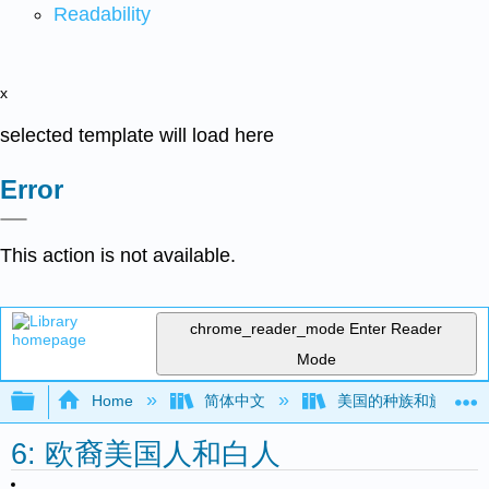
Readability
x
selected template will load here
Error
This action is not available.
chrome_reader_mode
Enter Reader
Mode
Expand/collapse global hierarchy
Home
简体中文
美国的种族和族裔关
6: 欧裔美国人和白人