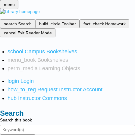
menu
search
Search
build_circle
Toolbar
fact_check
Homework
cancel
Exit Reader Mode
school
Campus Bookshelves
menu_book
Bookshelves
perm_media
Learning Objects
login
Login
how_to_reg
Request Instructor Account
hub
Instructor Commons
Search
Search this book