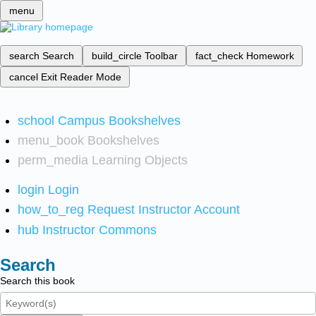
menu
search
Search
build_circle
Toolbar
fact_check
Homework
cancel
Exit Reader Mode
school
Campus Bookshelves
menu_book
Bookshelves
perm_media
Learning Objects
login
Login
how_to_reg
Request Instructor Account
hub
Instructor Commons
Search
Search this book