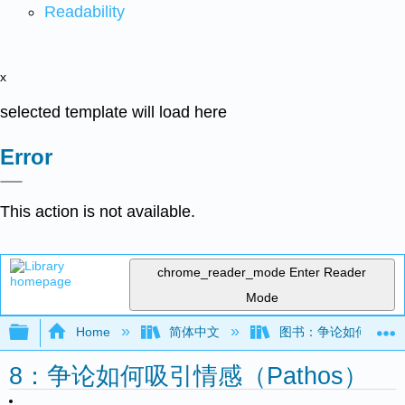
Readability
x
selected template will load here
Error
This action is not available.
chrome_reader_mode
Enter Reader
Mode
Expand/collapse global hierarchy
Home
简体中文
图书：争论如何运作——
8：争论如何吸引情感（Pathos）