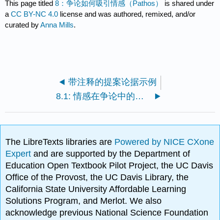
This page titled
8：争论如何吸引情感（Pathos）
is shared under
a
CC BY-NC 4.0
license and was authored, remixed, and/or
curated by
Anna Mills
.
带注释的提案论据示例
8.1: 情感在争论中的地位
The LibreTexts libraries are
Powered by NICE CXone
Expert
and are supported by the Department of
Education Open Textbook Pilot Project, the UC Davis
Office of the Provost, the UC Davis Library, the
California State University Affordable Learning
Solutions Program, and Merlot. We also
acknowledge previous National Science Foundation