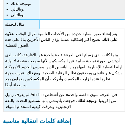
ونتيجة لذلك،
وبالتالي،
وبالتالي،
مثال للجملة
يتم إنشاء صور نمطية جديدة من الأحداث العالمية طوال الوقت.
علاوة
على ذلك،
تصبح أكثر إشكالية عندما يؤذي الناس الآخرين بناءً على هذه
الصور النمطية.
بينما كانت لدى زميلتها في الغرفة قصة واحدة عن الأفارقة، كانت لدى
أديتشي صورة نمطية سلبية عن المكسيكيين لأنها سمعت «قصة لا نهاية
لها» للتغطية الإخبارية للمهاجرين اليائسين الذين يعبرون الحدود الأمريكية
بشكل غير قانوني ويخدعون نظام الرعاية الصحية.
ومع ذلك،
غيرت وجهة
نظرها عندما زارت المكسيك وأدركت أن المكسيكيين يعملون بجد
وسعداء أيضًا.
لم يعرف زميل Adichie في الغرفة سوى «قصة واحدة» عن أشخاص
من إفريقيا.
ونتيجة لذلك،
فوجئت بأديتشي بأنها تستطيع التحدث باللغة
الإنجليزية وعرفت كيفية استخدام الموقد.
إضافة كلمات انتقالية مناسبة