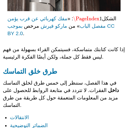
والصفات
الشكل
1
\PageIndex
: «
مفك كهربائي عن قرب يؤمن
\PageIndex
1
مفصل الباب
» من
ماركو فيرش
مرخص
بموجب CC
BY 2.0
.
إذا كانت كتابتك متماسكة، فسيتمكن القراء بسهولة من فهم
ليس فقط كل جملة، ولكن أيضًا الفكرة الرئيسية.
طرق خلق التماسك
في هذا الفصل، سننظر إلى خمس طرق لخلق التماسك
داخل
الفقرات. لا تتردد في متابعة الروابط للحصول على
مزيد من المعلومات المتعمقة حول كل طريقة من طرق
التماسك.
الانتقالات
الضمائر التوضيحية