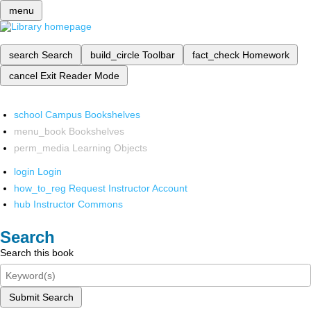
menu
search
Search
build_circle
Toolbar
fact_check
Homework
cancel
Exit Reader Mode
school
Campus Bookshelves
menu_book
Bookshelves
perm_media
Learning Objects
login
Login
how_to_reg
Request Instructor Account
hub
Instructor Commons
Search
Search this book
Submit Search