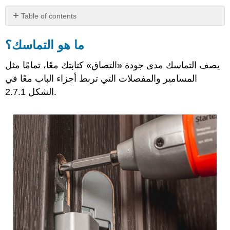
Table of contents
ما
هو
ما هو التماسك؟
التماسك؟
طرق
يصف التماسك مدى جودة «التصاق» كتابتك معًا، تمامًا مثل
خلق
المسامير والمفصلات التي تربط أجزاء الباب معًا في
التماسك
الشكل 2.7.1.
كلمات
انتقالية
استخدام
الانتقالات
بفعالية
كلمات
الانتقال
الأكاديمي
إضافة
كلمات
انتقالية
مناسبة
التراخيص