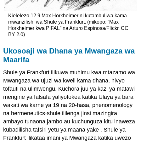
Kielelezo 12.9 Max Horkheimer ni kutambuliwa kama
mwanzilishi wa Shule ya Frankfurt. (mikopo: “Max
Horkheimer kwa PIFAL” na Arturo Espinosa/Flickr, CC
BY 2.0)
Ukosoaji wa Dhana ya Mwangaza wa
Maarifa
Shule ya Frankfurt ilikuwa muhimu kwa mtazamo wa
Mwangaza wa ujuzi wa kweli kama dhana, hivyo
tofauti na ulimwengu. Kuchora juu ya kazi ya matawi
mengine ya falsafa yaliyotokea katika Ulaya ya bara
wakati wa karne ya 19 na 20-hasa, phenomenology
na hermeneutics-shule ililenga jinsi mazingira
ambayo tunaona jambo au kuchunguza kitu inaweza
kubadilisha tafsiri yetu ya maana yake . Shule ya
Frankfurt ilikataa imani ya Mwangaza katika uwezo