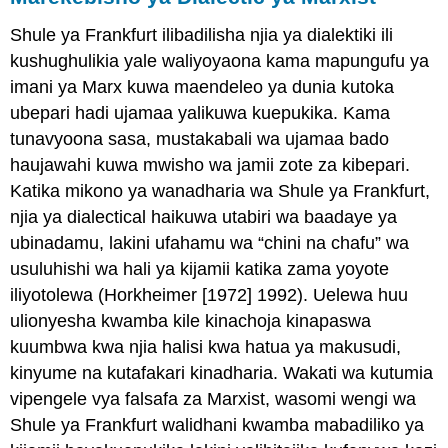
Shule ya Frankfurt ilibadilisha njia ya dialektiki ili
kushughulikia yale waliyoyaona kama mapungufu ya
imani ya Marx kuwa maendeleo ya dunia kutoka
ubepari hadi ujamaa yalikuwa kuepukika. Kama
tunavyoona sasa, mustakabali wa ujamaa bado
haujawahi kuwa mwisho wa jamii zote za kibepari.
Katika mikono ya wanadharia wa Shule ya Frankfurt,
njia ya dialectical haikuwa utabiri wa baadaye ya
ubinadamu, lakini ufahamu wa “chini na chafu” wa
usuluhishi wa hali ya kijamii katika zama yoyote
iliyotolewa (Horkheimer [1972] 1992). Uelewa huu
ulionyesha kwamba kile kinachoja kinapaswa
kuumbwa kwa njia halisi kwa hatua ya makusudi,
kinyume na kutafakari kinadharia. Wakati wa kutumia
vipengele vya falsafa za Marxist, wasomi wengi wa
Shule ya Frankfurt walidhani kwamba mabadiliko ya