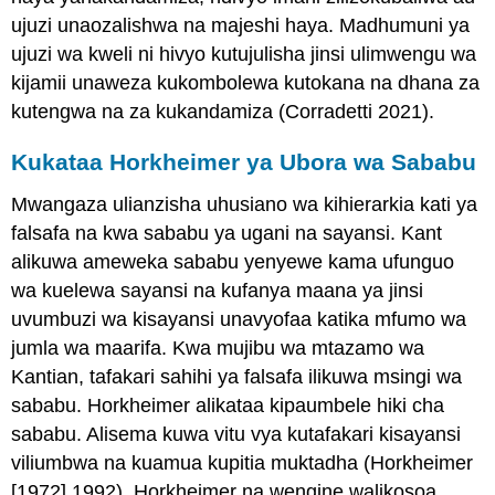
ujuzi unaozalishwa na majeshi haya. Madhumuni ya
ujuzi wa kweli ni hivyo kutujulisha jinsi ulimwengu wa
kijamii unaweza kukombolewa kutokana na dhana za
kutengwa na za kukandamiza (Corradetti 2021).
Kukataa Horkheimer ya Ubora wa Sababu
Mwangaza ulianzisha uhusiano wa kihierarkia kati ya
falsafa na kwa sababu ya ugani na sayansi. Kant
alikuwa ameweka sababu yenyewe kama ufunguo
wa kuelewa sayansi na kufanya maana ya jinsi
uvumbuzi wa kisayansi unavyofaa katika mfumo wa
jumla wa maarifa. Kwa mujibu wa mtazamo wa
Kantian, tafakari sahihi ya falsafa ilikuwa msingi wa
sababu. Horkheimer alikataa kipaumbele hiki cha
sababu. Alisema kuwa vitu vya kutafakari kisayansi
viliumbwa na kuamua kupitia muktadha (Horkheimer
[1972] 1992). Horkheimer na wengine walikosoa