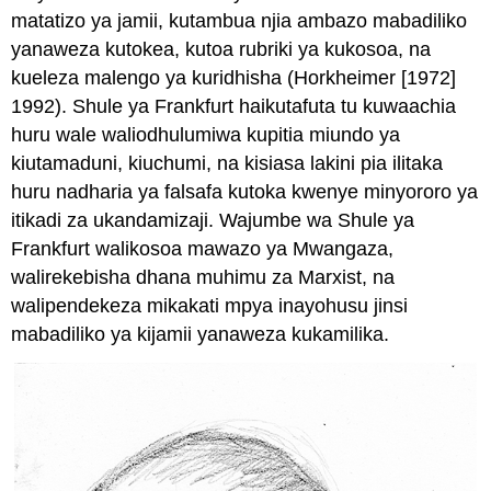
matatizo ya jamii, kutambua njia ambazo mabadiliko
yanaweza kutokea, kutoa rubriki ya kukosoa, na
kueleza malengo ya kuridhisha (Horkheimer [1972]
1992). Shule ya Frankfurt haikutafuta tu kuwaachia
huru wale waliodhulumiwa kupitia miundo ya
kiutamaduni, kiuchumi, na kisiasa lakini pia ilitaka
huru nadharia ya falsafa kutoka kwenye minyororo ya
itikadi za ukandamizaji. Wajumbe wa Shule ya
Frankfurt walikosoa mawazo ya Mwangaza,
walirekebisha dhana muhimu za Marxist, na
walipendekeza mikakati mpya inayohusu jinsi
mabadiliko ya kijamii yanaweza kukamilika.