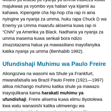
majukwaa ya vyombo vya habari vya kijamii au
kahawa. Kipengele cha hip-hop cha rap ni aina
nyingine ya nyanja za umma, huku rapa Chuck D wa
Enemy ya Umma maarufu akisema kuwa rap ni
“CNN” ya Amerika ya Black. Nadharia ya nyanja za
umma inasema kuwa serikali bora ndizo
zinazotazama hatua ya mawasiliano inayofanyika
katika nyanja ya umma (Benhabib 1992).
Ufundishaji Muhimu wa Paulo Freire
Aliongozwa na wasomi wa Shule ya Frankfurt,
mwanafalsafa wa Brazil Paulo Freire (1921—1997)
alitoa michango muhimu katika shule ya mawazo
inayojulikana kama
harakati muhimu ya
ufundishaji
. Freire alisema kuwa elimu iliyotolewa
kwa watu wanaoishi katika ulimwengu wa