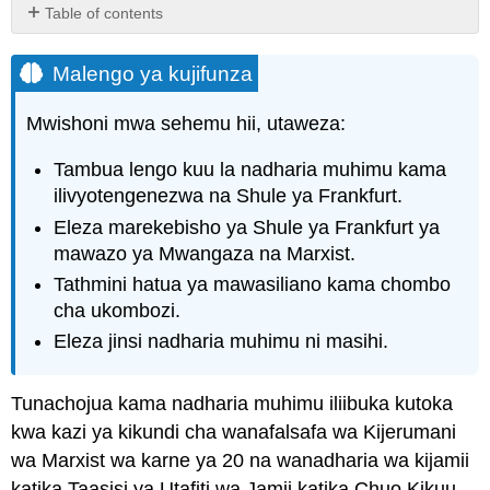
Table of contents
Malengo
ya
Malengo ya kujifunza
kujifunza
Uundaji
Mwishoni mwa sehemu hii, utaweza:
wa
Nadharia
Tambua lengo kuu la nadharia muhimu kama
muhimu
ilivyotengenezwa na Shule ya Frankfurt.
Ukosoaji
Eleza marekebisho ya Shule ya Frankfurt ya
wa
Dhana
mawazo ya Mwangaza na Marxist.
ya
Tathmini hatua ya mawasiliano kama chombo
Mwangaza
cha ukombozi.
wa
Maarifa
Eleza jinsi nadharia muhimu ni masihi.
Kukataa
Horkheimer
Tunachojua kama nadharia muhimu iliibuka kutoka
ya
kwa kazi ya kikundi cha wanafalsafa wa Kijerumani
Ubora
wa
wa Marxist wa karne ya 20 na wanadharia wa kijamii
Sababu
katika Taasisi ya Utafiti wa Jamii katika Chuo Kikuu