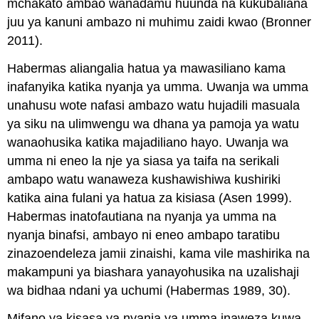
mchakato ambao wanadamu huunda na kukubaliana
juu ya kanuni ambazo ni muhimu zaidi kwao (Bronner
2011).
Habermas aliangalia hatua ya mawasiliano kama
inafanyika katika nyanja ya umma. Uwanja wa umma
unahusu wote nafasi ambazo watu hujadili masuala
ya siku na ulimwengu wa dhana ya pamoja ya watu
wanaohusika katika majadiliano hayo. Uwanja wa
umma ni eneo la nje ya siasa ya taifa na serikali
ambapo watu wanaweza kushawishiwa kushiriki
katika aina fulani ya hatua za kisiasa (Asen 1999).
Habermas inatofautiana na nyanja ya umma na
nyanja binafsi, ambayo ni eneo ambapo taratibu
zinazoendeleza jamii zinaishi, kama vile mashirika na
makampuni ya biashara yanayohusika na uzalishaji
wa bidhaa ndani ya uchumi (Habermas 1989, 30).
Mifano ya kisasa ya nyanja ya umma inaweza kuwa