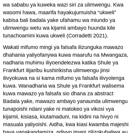
wa sababu ya kuweka wazi siri za ulimwengu. Kwa
wasomi hawa, maarifa hayakujumuisha “ukweli”
kabisa bali badala yake ufahamu wa miundo ya
ulimwengu wetu wa kijamii ambayo huunda kile
tunachoamini kuwa ukweli (Corradetti 2021).
Wakati mifumo mingi ya falsafa ilizunguka mawazo
dhahania yaliyofanywa kuwa maarufu na Mwangaza,
nadharia muhimu iliyoendelezwa katika Shule ya
Frankfurt ilijaribu kushirikisha ulimwengu jinsi
ilivyokuwa na si kama mifumo ya falsafa ilivyolenga
kuwa. Wanadharia wa Shule ya Frankfurt walisema
kuwa mawazo ya falsafa sio dhana za abstract
Badala yake, mawazo ambayo yanaunda ulimwengu
tunapoishi ndani yake ni matokeo ya vikosi vya
kijamii, kisiasa, kiutamaduni, na kidini na hivyo ni
masuala yaliyoishi. Aidha, kwa kiasi kwamba majeshi
haya yanakandamiza, ndivyo imani zilizokubaliwa au