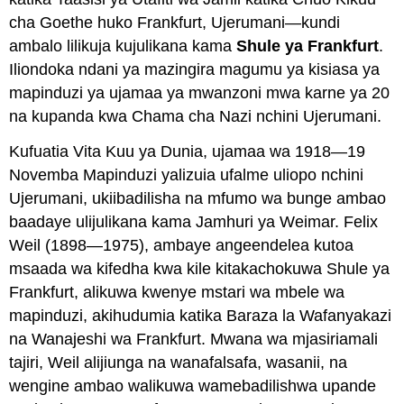
Uvunjaji
cha Goethe huko Frankfurt, Ujerumani—kundi
wa
ambalo lilikuja kujulikana kama
Shule ya Frankfurt
.
Benyamini
wa
Iliondoka ndani ya mazingira magumu ya kisiasa ya
Hali
mapinduzi ya ujamaa ya mwanzoni mwa karne ya 20
ya
na kupanda kwa Chama cha Nazi nchini Ujerumani.
Hali
Marekebisho
Kufuatia Vita Kuu ya Dunia, ujamaa wa 1918—19
ya
Novemba Mapinduzi yalizuia ufalme uliopo nchini
Dialectic
ya
Ujerumani, ukiibadilisha na mfumo wa bunge ambao
Marxist
baadaye ulijulikana kama Jamhuri ya Weimar. Felix
Hatua
Weil (1898—1975), ambaye angeendelea kutoa
ya
msaada wa kifedha kwa kile kitakachokuwa Shule ya
Mawasiliano
ya
Frankfurt, alikuwa kwenye mstari wa mbele wa
Jürgen
mapinduzi, akihudumia katika Baraza la Wafanyakazi
Habermas
na Wanajeshi wa Frankfurt. Mwana wa mjasiriamali
Ufundishaji
tajiri, Weil alijiunga na wanafalsafa, wasanii, na
Muhimu
wa
wengine ambao walikuwa wamebadilishwa upande
Paulo