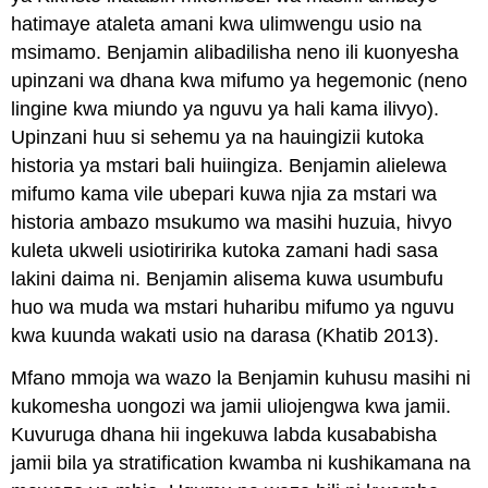
hatimaye ataleta amani kwa ulimwengu usio na
msimamo. Benjamin alibadilisha neno ili kuonyesha
upinzani wa dhana kwa mifumo ya hegemonic (neno
lingine kwa miundo ya nguvu ya hali kama ilivyo).
Upinzani huu si sehemu ya na hauingizii kutoka
historia ya mstari bali huiingiza. Benjamin alielewa
mifumo kama vile ubepari kuwa njia za mstari wa
historia ambazo msukumo wa masihi huzuia, hivyo
kuleta ukweli usiotiririka kutoka zamani hadi sasa
lakini daima ni. Benjamin alisema kuwa usumbufu
huo wa muda wa mstari huharibu mifumo ya nguvu
kwa kuunda wakati usio na darasa (Khatib 2013).
Mfano mmoja wa wazo la Benjamin kuhusu masihi ni
kukomesha uongozi wa jamii uliojengwa kwa jamii.
Kuvuruga dhana hii ingekuwa labda kusababisha
jamii bila ya stratification kwamba ni kushikamana na