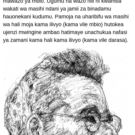
mawazo ya mbio. Ugumu na wazo hili ni kwamba
wakati wa masihi ndani ya jamii za binadamu
hauonekani kudumu. Pamoja na uharibifu wa masihi
wa hali moja kama ilivyo (kama vile mbio) hutokea
ujenzi mwingine ambao hatimaye unachukua nafasi
ya zamani kama hali kama ilivyo (kama vile darasa).