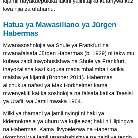
kijamii hayakuepukika lakini yalihitajika kufanywa kazi
kwa njia za ufahamu.
Hatua ya Mawasiliano ya Jürgen
Habermas
Mwanasosholojia wa Shule ya Frankfurt na
mwanafalsafa Jürgen Habermas (b. 1929) ni takwimu
kubwa zaidi inayohusishwa na Shule ya Frankfurt,
inayozalisha kazi kugusa mada mbalimbali katika
maisha ya kijamii (Bronner 2011). Habermas
alichukua nafasi ya Max Horkheimer kama
mwenyekiti katika sosholojia na falsafa katika Taasisi
ya Utafiti wa Jamii mwaka 1964.
Milki ya thamani ya jamii nyingi ni haki ya
kidemokrasia ya uhuru wa kujieleza; haki hii ilipingwa
na Habermas. Kama ilivyoelezwa na Haberma,
ukombozi wa jamii unasababishwa na zaidi ya tendo