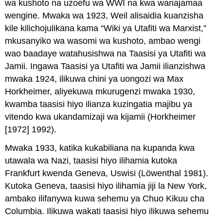
wa kushoto na uzoefu wa WWI na kwa wanajamaa
Freire
wengine. Mwaka wa 1923, Weil alisaidia kuanzisha
kile kilichojulikana kama “Wiki ya Utafiti wa Marxist,”
mkusanyiko wa wasomi wa kushoto, ambao wengi
wao baadaye watahusishwa na Taasisi ya Utafiti wa
Jamii. Ingawa Taasisi ya Utafiti wa Jamii ilianzishwa
mwaka 1924, ilikuwa chini ya uongozi wa Max
Horkheimer, aliyekuwa mkurugenzi mwaka 1930,
kwamba taasisi hiyo ilianza kuzingatia majibu ya
vitendo kwa ukandamizaji wa kijamii (Horkheimer
[1972] 1992).
Mwaka 1933, katika kukabiliana na kupanda kwa
utawala wa Nazi, taasisi hiyo ilihamia kutoka
Frankfurt kwenda Geneva, Uswisi (Löwenthal 1981).
Kutoka Geneva, taasisi hiyo ilihamia jiji la New York,
ambako ilifanywa kuwa sehemu ya Chuo Kikuu cha
Columbia. Ilikuwa wakati taasisi hiyo ilikuwa sehemu