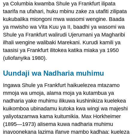
ya Columbia kwamba Shule ya Frankfurt ilipata
taarifa na ufahari, huku mbinu zake za utafiti zilipata
kukubalika miongoni mwa wasomi wengine. Baada
ya mwisho wa Vita Kuu ya II, baadhi ya wasomi wa
Shule ya Frankfurt walirudi Ujerumani ya Magharibi
ilhali wengine walibaki Marekani. Kurudi kamili ya
taasisi ya Frankfurt ilitokea katika miaka ya 1950
(uliofanyika 1980).
Uundaji wa Nadharia muhimu
Ingawa Shule ya Frankfurt haikuelezea mtazamo
mmoja wa umoja, alama moja ya kutambua ya
nadharia yake muhimu ilikuwa kushinikiza kuelekea
kuikomboa ubinadamu kutoka kwa wingi wa majeshi
yaliyotazamwa kama kuitumikia. Max Horkheimer
(1895—1973) alisema kuwa nadharia muhimu
inayoonekana lazima ifanye mambo kadhaa: kueleza