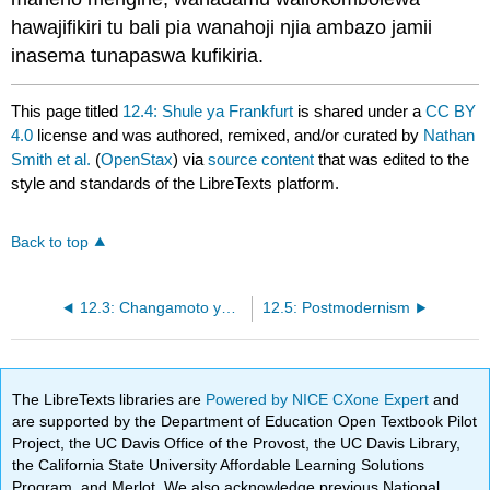
hawajifikiri tu bali pia wanahoji njia ambazo jamii
inasema tunapaswa kufikiria.
This page titled
12.4: Shule ya Frankfurt
is shared under a
CC BY
4.0
license and was authored, remixed, and/or curated by
Nathan
Smith et al.
(
OpenStax
) via
source content
that was edited to the
style and standards of the LibreTexts platform.
Back to top
12.3: Changamoto ya Falsafa ya Bara kwa Nadharia za Mwangaza
12.5: Postmodernism
The LibreTexts libraries are
Powered by NICE CXone Expert
and
are supported by the Department of Education Open Textbook Pilot
Project, the UC Davis Office of the Provost, the UC Davis Library,
the California State University Affordable Learning Solutions
Program, and Merlot. We also acknowledge previous National