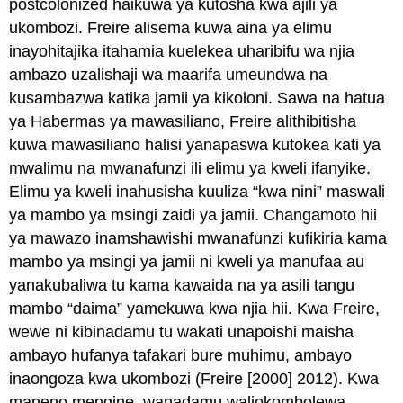
postcolonized haikuwa ya kutosha kwa ajili ya
ukombozi. Freire alisema kuwa aina ya elimu
inayohitajika itahamia kuelekea uharibifu wa njia
ambazo uzalishaji wa maarifa umeundwa na
kusambazwa katika jamii ya kikoloni. Sawa na hatua
ya Habermas ya mawasiliano, Freire alithibitisha
kuwa mawasiliano halisi yanapaswa kutokea kati ya
mwalimu na mwanafunzi ili elimu ya kweli ifanyike.
Elimu ya kweli inahusisha kuuliza “kwa nini” maswali
ya mambo ya msingi zaidi ya jamii. Changamoto hii
ya mawazo inamshawishi mwanafunzi kufikiria kama
mambo ya msingi ya jamii ni kweli ya manufaa au
yanakubaliwa tu kama kawaida na ya asili tangu
mambo “daima” yamekuwa kwa njia hii. Kwa Freire,
wewe ni kibinadamu tu wakati unapoishi maisha
ambayo hufanya tafakari bure muhimu, ambayo
inaongoza kwa ukombozi (Freire [2000] 2012). Kwa
maneno mengine, wanadamu waliokombolewa