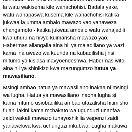
la watu wakisema kile wanachohisi. Badala yake,
watu wanapaswa kusema kile wanachohisi katika
jukwaa la umma ambalo mawazo yao yanaweza
changamoto - katika jukwaa ambalo watu wanajadili
kwa uhuru na hivyo kuimarisha mawazo yao.
Habermas aliangalia aina hii ya majadiliano ya wazi
kama ina uwezo wa kuunda na kubadilisha jinsi
mifumo ya kisiasa inavyoendeshwa. Habermas wito
aina hii ya shinikizo kwa mazungumzo
hatua ya
mawasiliano
.
Msingi ambao hatua ya mawasiliano inakaa ni msingi
wa lugha. Hatua ya mawasiliano inaona lugha si
kama mfumo usiobadilika ambao utazalisha hitimisho
fulani lakini kama mchakato wa ugunduzi unaofaa
zaidi wakati mawazo tunayoshikilia wapenzi zaidi
yanawekwa kwa uchunguzi mkubwa. Lugha inakuwa