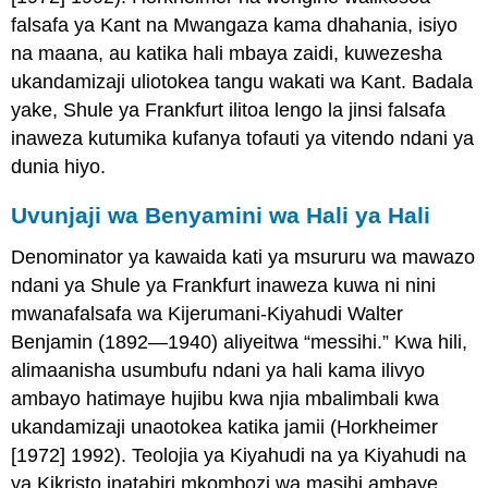
falsafa ya Kant na Mwangaza kama dhahania, isiyo
na maana, au katika hali mbaya zaidi, kuwezesha
ukandamizaji uliotokea tangu wakati wa Kant. Badala
yake, Shule ya Frankfurt ilitoa lengo la jinsi falsafa
inaweza kutumika kufanya tofauti ya vitendo ndani ya
dunia hiyo.
Uvunjaji wa Benyamini wa Hali ya Hali
Denominator ya kawaida kati ya msururu wa mawazo
ndani ya Shule ya Frankfurt inaweza kuwa ni nini
mwanafalsafa wa Kijerumani-Kiyahudi Walter
Benjamin (1892—1940) aliyeitwa “messihi.” Kwa hili,
alimaanisha usumbufu ndani ya hali kama ilivyo
ambayo hatimaye hujibu kwa njia mbalimbali kwa
ukandamizaji unaotokea katika jamii (Horkheimer
[1972] 1992). Teolojia ya Kiyahudi na ya Kiyahudi na
ya Kikristo inatabiri mkombozi wa masihi ambaye