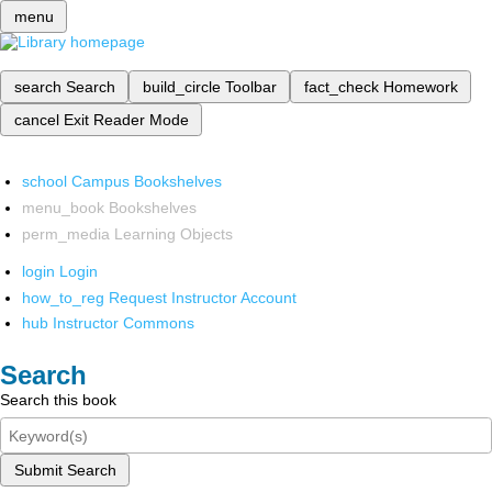
menu
search
Search
build_circle
Toolbar
fact_check
Homework
cancel
Exit Reader Mode
school
Campus Bookshelves
menu_book
Bookshelves
perm_media
Learning Objects
login
Login
how_to_reg
Request Instructor Account
hub
Instructor Commons
Search
Search this book
Submit Search