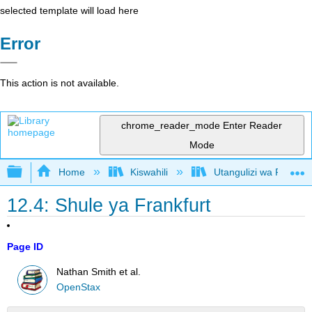
selected template will load here
Error
This action is not available.
chrome_reader_mode
Enter Reader
Mode
Expand/collapse global hierarchy
Home
Kiswahili
Utangulizi wa Falsafa
12.4: Shule ya Frankfurt
Page ID
Nathan Smith et al.
OpenStax