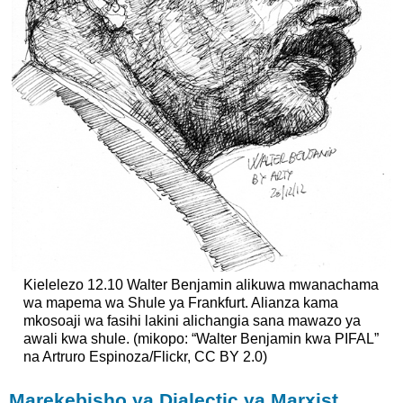
Kielelezo 12.10 Walter Benjamin alikuwa mwanachama
wa mapema wa Shule ya Frankfurt. Alianza kama
mkosoaji wa fasihi lakini alichangia sana mawazo ya
awali kwa shule. (mikopo: “Walter Benjamin kwa PIFAL”
na Artruro Espinoza/Flickr, CC BY 2.0)
Marekebisho ya Dialectic ya Marxist