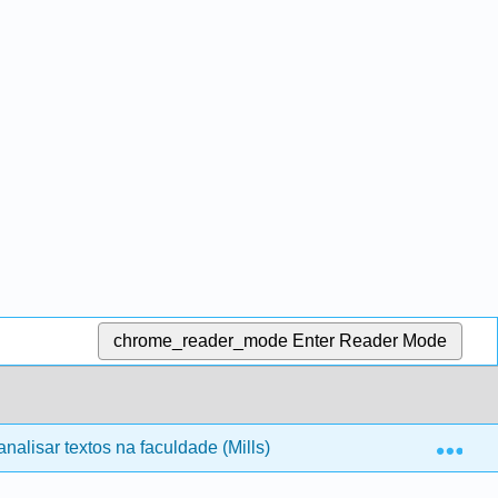
chrome_reader_mode
Enter Reader Mode
Exp
alisar textos na faculdade (Mills)
11: O processo de