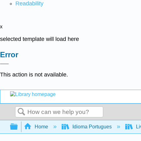
Readability
x
selected template will load here
Error
This action is not available.
Search
Expand/collapse global hierarchy
Home
Idioma Portugues
Li