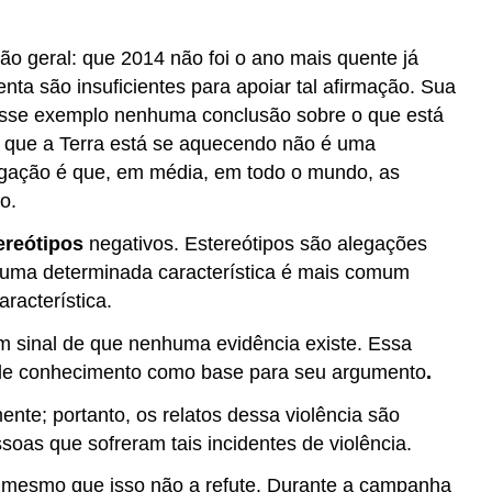
ampla
ou
muito
ão geral: que 2014 não foi o ano mais quente já
definitiva,
ta são insuficientes para apoiar tal afirmação. Sua
dadas
desse exemplo nenhuma conclusão sobre o que está
as
e que a Terra está se aquecendo não é uma
evidências?
egação é que, em média, em todo o mundo, as
Frases
o.
para
avaliar
ereótipos
negativos. Estereótipos são alegações
a
e uma determinada característica é mais comum
evidência
de
racterística.
um
m sinal de que nenhuma evidência existe. Essa
argumento
a de conhecimento como base para seu argumento
.
Elogiando
as
ente; portanto, os relatos dessa violência são
evidências
as que sofreram tais incidentes de violência.
Evidências
críticas
o, mesmo que isso não a refute. Durante a campanha