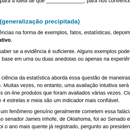
al para a ideia de que _____________; para nos convenc
(generalização precipitada)
ncias na forma de exemplos, fatos, estatísticas, depoi
utivo
.
aber se a evidência é suficiente. Alguns exemplos pode
base em uma ou duas anedotas ou apenas na experiência
ciência da estatística aborda essa questão de maneiras
 Muitas vezes, no entanto, uma avaliação intuitiva será
 on-line produtos que foram avaliados várias vezes. Cl
 estrelas e meia são um indicador mais confiável.
um fenômeno genuíno geralmente cometem essa falácia.
so senador James Inhofe, de Oklahoma, foi ao Senado
 o ano mais quente já registrado, pergunto ao president