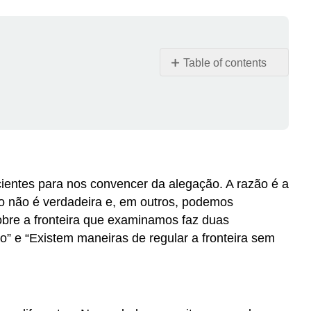
Table of contents
Alternativa
de
mídia
Há
evidências
suficientes?
ientes para nos convencer da alegação. A razão é a
A
evidência
o não é verdadeira e, em outros, podemos
pode
bre a fronteira que examinamos faz duas
não
” e “Existem maneiras de regular a fronteira sem
ter
substância
(raciocínio
circular)
A