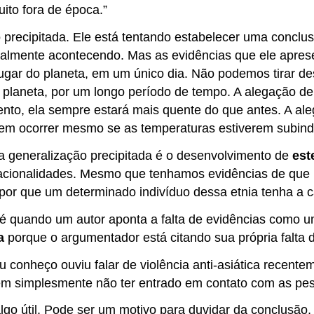
uito fora de época.”
 precipitada. Ele está tentando estabelecer uma conclus
ealmente acontecendo. Mas as evidências que ele apresen
lugar do planeta, em um único dia. Não podemos tirar 
 planeta, por um longo período de tempo. A alegação d
nto, ela sempre estará mais quente do que antes. A al
em ocorrer mesmo se as temperaturas estiverem subind
da generalização precipitada é o desenvolvimento de
est
 e nacionalidades. Mesmo que tenhamos evidências de qu
or que um determinado indivíduo dessa etnia tenha a ca
 é quando um autor aponta a falta de evidências como u
a
porque o argumentador está citando sua própria falt
conheço ouviu falar de violência anti-asiática recentem
m simplesmente não ter entrado em contato com as pesso
algo útil. Pode ser um motivo para duvidar da conclusã