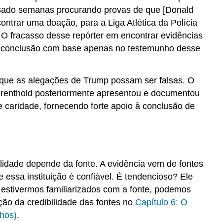
Exercício
passado semanas procurando provas de que [Donald
\PageIndex
1
\PageIndex
1
contrar uma doação, para a Liga Atlética da Polícia
Atribuições
 O fracasso desse repórter em encontrar evidências
al conclusão com base apenas no testemunho desse
 que as alegações de Trump possam ser falsas. O
ahrenthold posteriormente apresentou e documentou
caridade, fornecendo forte apoio à conclusão de
alidade depende da fonte. A evidência vem de fontes
essa instituição é confiável. É tendencioso? Ele
 estivermos familiarizados com a fonte, podemos
ção da credibilidade das fontes no
Capítulo 6: O
hos)
.