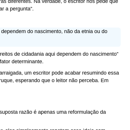
s diferentes. Na verdade, o escritor nos pede que
evidência
ar a pergunta”.
pode
não
ser
representativa
ui dependem do nascimento, não da etnia ou do
(generalização
precipitada)
A
direitos de cidadania aqui dependem do nascimento”
evidência
ator determinante.
é
confiável?
 arraigada, um escritor pode acabar resumindo essa
Há
truque, esperando que o leitor não perceba. Em
variedade
suficiente
nas
evidências?
uposta razão é apenas uma reformulação da
Tipos
de
evidências