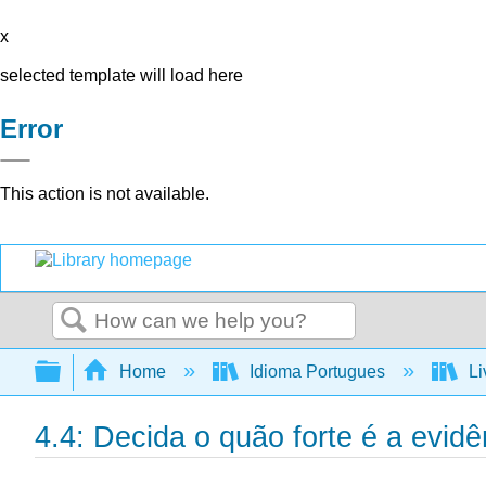
x
selected template will load here
Error
This action is not available.
Search
Expand/collapse global hierarchy
Home
Idioma Portugues
Li
4.4: Decida o quão forte é a evidê