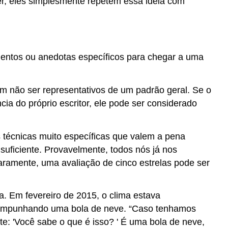
er, eles simplesmente repetem essa ideia com
e
suas
limitações
Fatos
Estatísticas
mentos ou anedotas específicos para chegar a uma
Depoimentos
de
especialistas
m não ser representativos de um padrão geral. Se o
Anedotas
 do próprio escritor, ele pode ser considerado
A
evidência
 técnicas muito específicas que valem a pena
realmente
apóia
 suficiente. Provavelmente, todos nós já nos
a
aramente, uma avaliação de cinco estrelas pode ser
alegação?
A
 Em fevereiro de 2015, o clima estava
alegação
é
 empunhando uma bola de neve. “Caso tenhamos
muito
e: 'Você sabe o que é isso? ' É uma bola de neve,