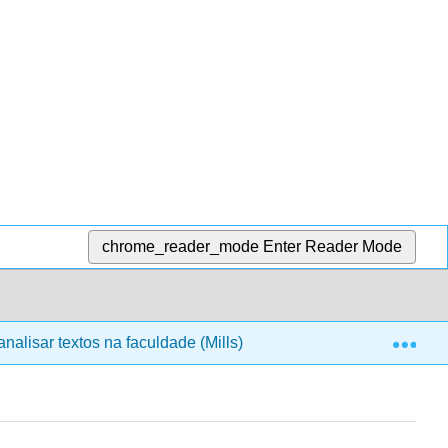
chrome_reader_mode
Enter Reader Mode
Exp
alisar textos na faculdade (Mills)
4: Avaliando a fo