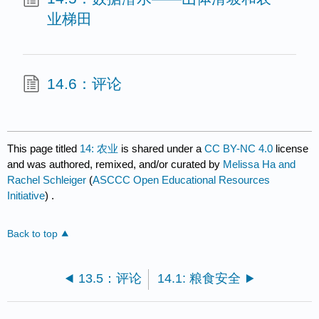
业梯田
14.6：评论
This page titled
14: 农业
is shared under a
CC BY-NC 4.0
license
and was authored, remixed, and/or curated by
Melissa Ha and
Rachel Schleiger
(
ASCCC Open Educational Resources
Initiative
) .
Back to top
13.5：评论
14.1: 粮食安全