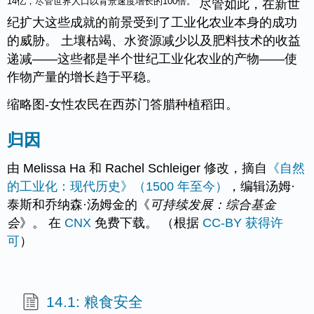
14亿，尽管世界人口以背景速度增长的100倍。
尽管如此，在新世
纪扩大这些成就的前景受到了工业化农业本身的成功
的威胁。 土壤枯竭、水资源减少以及肥料技术的收益
递减——这些都是半个世纪工业化农业的产物——使
作物产量的增长趋于平稳。
缩略图-女性农民在西苏门答腊种植稻田。
归因
由 Melissa Ha 和 Rachel Schleiger 修改，摘自
《自然
的工业化：现代历史》（1500 年至今）
，编辑汤姆·
泰斯和乔纳森·汤姆金的《
可持续发展：综合基金
会
》。 在
CNX
免费下载。 （根据
CC-BY 获得许
可
）
14.1: 粮食安全