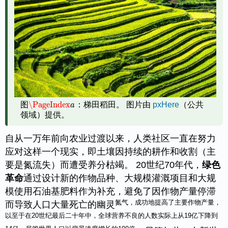
\PageIndex
图
：梯田稻田。 图片由
pxHere
（公共
\PageIndex
a
a
领域）提供。
自从一万年前向农业过渡以来，人类社区一直在努力
应对这样一个现实，即土壤因持续的耕作和收割（主
要是氮流失）而遭受养分枯竭。 20世纪70年代，
绿色
革命
通过设计新的作物品种、大规模灌溉项目和大规
模使用石油基肥料作为补充，避免了因作物产量停滞
氮气，成功地提高了主要作物产量，
而导致人口大量死亡的幽灵
以至于在20世纪最后二十年中，全球营养不良的人数实际上从19亿下降到