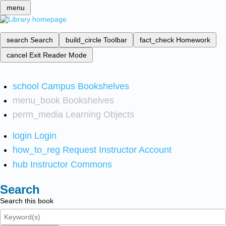
menu
search
Search
build_circle
Toolbar
fact_check
Homework
cancel
Exit Reader Mode
school
Campus Bookshelves
menu_book
Bookshelves
perm_media
Learning Objects
login
Login
how_to_reg
Request Instructor Account
hub
Instructor Commons
Search
Search this book