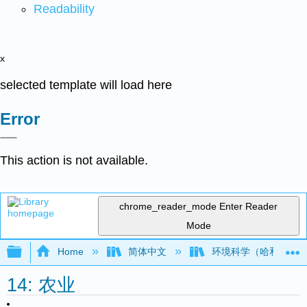
Readability
x
selected template will load here
Error
This action is not available.
chrome_reader_mode
Enter Reader
Mode
Expand/collapse global hierarchy
Home
简体中文
环境科学（哈和施莱
14: 农业