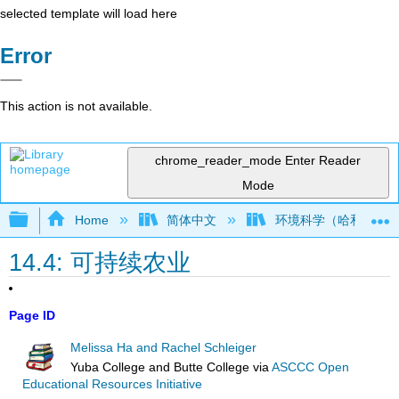
selected template will load here
Error
This action is not available.
chrome_reader_mode
Enter Reader
Mode
Expand/collapse global hierarchy
Home
简体中文
环境科学（哈和施莱
14.4: 可持续农业
Page ID
Melissa Ha and Rachel Schleiger
Yuba College and Butte College
via
ASCCC Open
Educational Resources Initiative