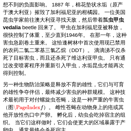
想不到的负面影响。 1887 年，棉花垫状水垢（原产
于澳大利亚）摧毁了加利福尼亚的柑橘园。 一位美国
昆虫学家前往澳大利亚寻找天敌，然后带着瓢
虫甲虫
vedalia
beetle 回来了。 甲虫在加利福尼亚被释放，
很快控制了体重，至少直到1946年。 在那一年，这种
害虫急剧卷土重来。 这恰逢树林中首次使用现已禁用
的农药二氯二苯基三氯乙烷（DDT）。 滴滴涕不仅杀
死了目标害虫，而且还杀死了维达利亚甲虫。 只有通
过改变喷雾程序并重新引入甲虫，水垢昆虫才能再次
得到控制。
另一种生物防治策略是释放不育的雄性，它们与可育
的雄性争夺伴侣，最终减少害虫的种群规模。 这种技
术最初用于对付螺旋虫苍蝇，这是一种严重的牛害虫
（图
\PageIndex
）。 雌性苍蝇在动物身上的疮或其
\PageIndex
f
f
他开放性伤口中产卵。 孵化后，幼虫会吃掉宿主的组
织。 当它们这样做时，它们会使更大的区域暴露于产
卵中，通常最终会杀死宿主。