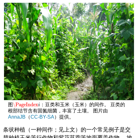
\PageIndex
图
：豆类和玉米（玉米）的间作。 豆类的
\PageIndex
i
i
根部结节含有固氮细菌，丰富了土壤。 图片由
AnnaJB
（
CC-BY-SA
）提供。
条状种植（一种间作；见上文）的一个常见例子是交
替种植玉米等行作物和紫花苜蓿等地面覆盖作物。 地