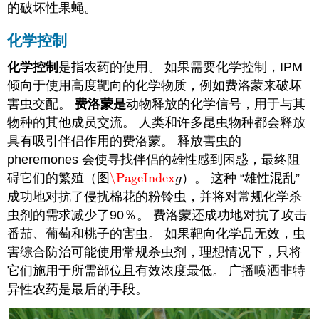
的破坏性果蝇。
化学控制
化学控制
是指农药的使用。 如果需要化学控制，IPM
倾向于使用高度靶向的化学物质，例如费洛蒙来破坏
害虫交配。
费洛蒙是
动物释放的化学信号，用于与其
物种的其他成员交流。 人类和许多昆虫物种都会释放
具有吸引伴侣作用的费洛蒙。 释放害虫的
pheremones 会使寻找伴侣的雄性感到困惑，最终阻
碍它们的繁殖（图
\PageIndex
）。 这种 “雄性混乱”
\PageIndex
g
g
成功地对抗了侵扰棉花的粉铃虫，并将对常规化学杀
虫剂的需求减少了90％。 费洛蒙还成功地对抗了攻击
番茄、葡萄和桃子的害虫。 如果靶向化学品无效，虫
害综合防治可能使用常规杀虫剂，理想情况下，只将
它们施用于所需部位且有效浓度最低。 广播喷洒非特
异性农药是最后的手段。