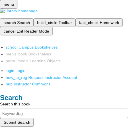
menu
search
Search
build_circle
Toolbar
fact_check
Homework
cancel
Exit Reader Mode
school
Campus Bookshelves
menu_book
Bookshelves
perm_media
Learning Objects
login
Login
how_to_reg
Request Instructor Account
hub
Instructor Commons
Search
Search this book
Submit Search