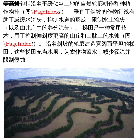
等高耕
包括沿着平缓倾斜土地的自然轮廓耕作和种植
作物排（图
\PageIndex
）。 垂直于斜坡的作物行线有
\PageIndex
l
l
助于减缓水流失，抑制水道的形成，限制水土流失
（以及由此产生的养分流失）。
梯田
是一种常用技
术，用于控制倾斜度更高的山丘和山脉上的水蚀（图
\PageIndex
）。 沿着斜坡的轮廓建造宽阔而平坦的梯
\PageIndex
l
l
田，这些梯田充当水坝，为农作物蓄水，减少径流并
限制侵蚀。