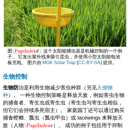
\PageIndex
图
：这个太阳能捕虫器是机械控制的一个例
\PageIndex
d
d
子。 它发出紫外线来吸引昆虫，并使用小型太阳能电池
板充电。 图片由
MGK Solar Trap
(
CC-BY-SA
) 提供。
生物控制
生物防
治是利用生物减少害虫种群（另见
入侵物
种
）。 一种生物控制策略是释放天敌，例如害虫生物
的捕食者、寄生虫或寄生虫（寄生虫与寄生虫相似，
但它们会持续杀死宿主）。 家庭园丁还可以通过购买
捕食螳螂、瓢虫（瓢虫甲虫）或 lacewings 来释放天
敌（人物
\PageIndex
）。 成功的例子包括用于抑制
\PageIndex
e
e