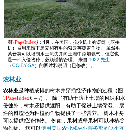
\PageIndex
图
：4月，在美国，拖拉机上的滚筒（压接
\PageIndex
j
j
机）被用来滚下黑麦和有毛的紫云英覆盖作物。 虽然毛
紫云英可以限制水土流失并向土壤中添加氮气，但它也
是一种入侵物种，必须谨慎管理。 来自
1032 先生
（
CC-BY-SA
）的图片和说明（已修改）。
农林业
农林业
是种植成排的树木并穿插经济作物的过程（图
\PageIndex
−
）。 除了有助于防止土壤的风蚀和水
\PageIndex
k
−
l
k
l
侵蚀外，树木还提供遮阳，有助于促进土壤保湿。 腐
烂的树渣还为种植的作物提供了一些营养。 树木本身
可以提供经济作物。 例如，果树或坚果树可以种植谷
物作物。 您可以
使用美国农业和林业服务部的这个互