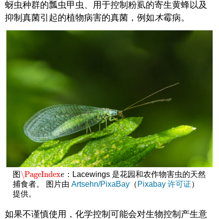
蚜虫种群的瓢虫甲虫、用于控制粉虱的寄生黄蜂以及
抑制真菌引起的植物病害的真菌，例如
木
霉病。
\PageIndex
图
：Lacewings 是花园和农作物害虫的天然
\PageIndex
e
e
捕食者。 图片由
Artsehn/PixaBay
（
Pixabay 许可证
）
提供。
如果不谨慎使用，化学控制可能会对生物控制产生意