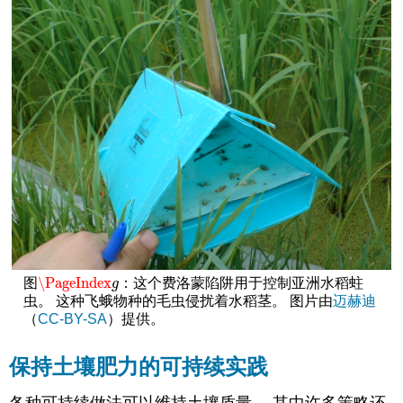
\PageIndex
图
：这个费洛蒙陷阱用于控制亚洲水稻蛀
\PageIndex
g
g
虫。 这种飞蛾物种的毛虫侵扰着水稻茎。 图片由
迈赫迪
（
CC-BY-SA
）提供。
保持土壤肥力的可持续实践
各种可持续做法可以维持土壤质量。 其中许多策略还