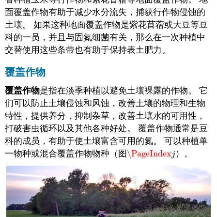
面覆盖作物有助于减少水分流失，捕获行作物侵蚀的
土壤。 如果这种地面覆盖作物是紫花苜蓿或大豆等豆
科的一员，并且与固氮细菌有关，那么在一次种植中
交替使用这些条带也有助于保持表土肥力。
覆盖作物
覆盖作物
是指在淡季种植以避免土壤裸露的作物。 它
们可以防止土壤侵蚀和风蚀，改善土壤的物理和生物
特性，提供养分，抑制杂草，改善土壤水的可用性，
打破害虫循环以及其他各种好处。 覆盖作物通常是豆
科的成员，有助于使土壤富含可用的氮。 可以种植单
一物种或混合覆盖作物物种（图
\PageIndex
）。
\PageIndex
j
j