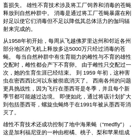
畜损失。 雄性不育技术涉及将工厂饲养和消毒的苍蝇
释放到自然种群中。 消毒是通过将工厂苍蝇暴露在刚
好足以使它们消毒但不足以降低其总体活力的伽玛辐
射来完成的。
从1958年初开始，每周从飞越佛罗里达州和邻近各州
部分地区的飞机上释放多达5000万只经过消毒的苍
蝇。 每当自然种群中有生育能力的雌性与不育的雄性
交配时，雌性都会产下不育卵。 由于雌性只交配过一
次，她的生育生涯已经结束。 到 1959 年初，这种害
虫在密西西比河以东被彻底消灭了。 西南各州的问题
更具挑战性，因为飞行在墨西哥是冬季，并且每个新
季节都可能越过边境。 即便如此，通过将该计划扩大
到包括墨西哥，螺旋虫蝇终于在1991年被从墨西哥消
灭了。
雄性不育技术还成功控制了地中海果蝇（“medfly”），
这是加利福尼亚的一种由柑橘、桃子、梨和苹果组成