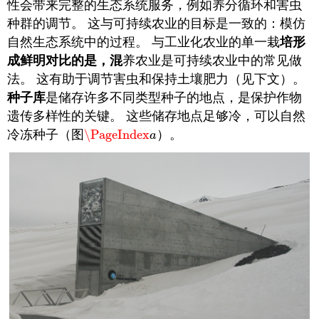
性会带来完整的生态系统服务，例如养分循环和害虫
种群的调节。 这与可持续农业的目标是一致的：模仿
自然生态系统中的过程。 与工业化农业的单一栽
培形
成鲜明对比的是，混
养农业是可持续农业中的常见做
法。 这有助于调节害虫和保持土壤肥力（见下文）。
种子库
是储存许多不同类型种子的地点，是保护作物
遗传多样性的关键。 这些储存地点足够冷，可以自然
冷冻种子（图
\PageIndex
）。
\PageIndex
a
a