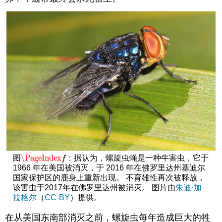
\PageIndex
图
：据认为，螺旋虫蝇是一种牛害虫，它于
\PageIndex
f
f
1966 年在美国被消灭，于 2016 年在佛罗里达州基迪尔
国家保护区的鹿身上重新出现。 不育雄性再次被释放，
该害虫于2017年在佛罗里达州被消灭。 图片由
朱迪·加
拉格尔
（
CC-BY
）提供。
在从美国东南部消灭之前，螺旋虫每年造成巨大的牲