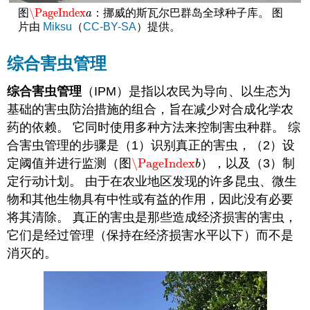
\PageIndex
图
：挪威的斯瓦尔巴群岛全球种子库。 图
\PageIndex
a
a
片由
Miksu
（
CC-BY-SA
）提供。
综合害虫管理
综合害虫管理
（IPM）是指以农民为导向、以生态为
基础的害虫防治措施的组合，旨在减少对合成化学农
药的依赖。 它同时使用多种方法来控制害虫种群。 综
合害虫管理的步骤是（1）识别真正的害虫，（2）设
定阈值并进行监测（图
\PageIndex
），以及（3）制
\PageIndex
b
b
定行动计划。 由于在农业地区发现的许多昆虫、微生
物和其他生物具有中性或有益的作用，因此没有必要
将其清除。 真正的害虫是那些造成经济损害的害虫，
它们是经过管理（保持在经济损害水平以下）而不是
消灭的。