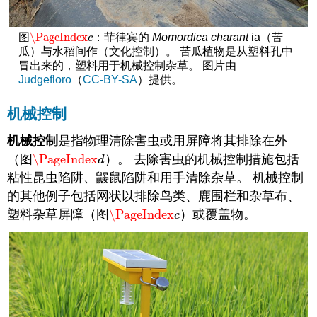
\PageIndex
图
：菲律宾的
Momordica charant
ia（苦
\PageIndex
c
c
瓜）与水稻间作（文化控制）。 苦瓜植物是从塑料孔中
冒出来的，塑料用于机械控制杂草。 图片由
Judgefloro
（
CC-BY-SA
）提供。
机械控制
机械控制
是指物理清除害虫或用屏障将其排除在外
（图
\PageIndex
）。 去除害虫的机械控制措施包括
\PageIndex
d
d
粘性昆虫陷阱、鼹鼠陷阱和用手清除杂草。 机械控制
的其他例子包括网状以排除鸟类、鹿围栏和杂草布、
塑料杂草屏障（图
\PageIndex
）或覆盖物。
\PageIndex
c
c