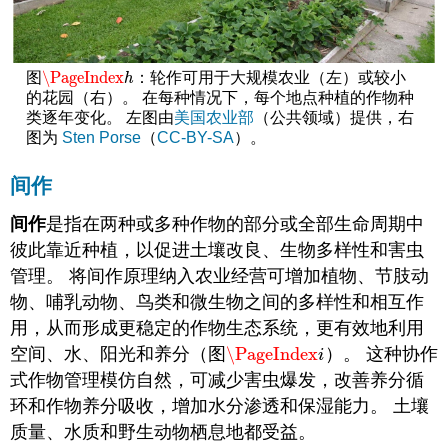
\PageIndex
图
：轮作可用于大规模农业（左）或较小
\PageIndex
h
h
的花园（右）。 在每种情况下，每个地点种植的作物种
类逐年变化。 左图由
美国农业部
（公共领域）提供，右
图为
Sten Porse
（
CC-BY-SA
）。
间作
间作
是指在两种或多种作物的部分或全部生命周期中
彼此靠近种植，以促进土壤改良、生物多样性和害虫
管理。 将间作原理纳入农业经营可增加植物、节肢动
物、哺乳动物、鸟类和微生物之间的多样性和相互作
用，从而形成更稳定的作物生态系统，更有效地利用
空间、水、阳光和养分（图
\PageIndex
）。 这种协作
\PageIndex
i
i
式作物管理模仿自然，可减少害虫爆发，改善养分循
环和作物养分吸收，增加水分渗透和保湿能力。 土壤
质量、水质和野生动物栖息地都受益。