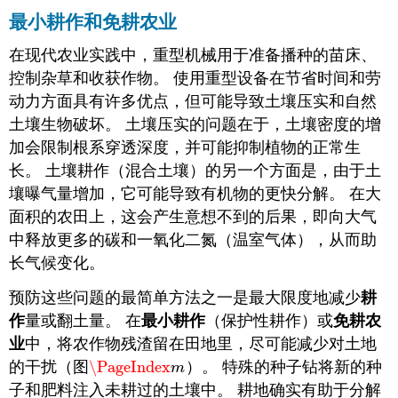
最小耕作和免耕农业
在现代农业实践中，重型机械用于准备播种的苗床、
控制杂草和收获作物。 使用重型设备在节省时间和劳
动力方面具有许多优点，但可能导致土壤压实和自然
土壤生物破坏。 土壤压实的问题在于，土壤密度的增
加会限制根系穿透深度，并可能抑制植物的正常生
长。 土壤耕作（混合土壤）的另一个方面是，由于土
壤曝气量增加，它可能导致有机物的更快分解。 在大
面积的农田上，这会产生意想不到的后果，即向大气
中释放更多的碳和一氧化二氮（温室气体），从而助
长气候变化。
预防这些问题的最简单方法之一是最大限度地减少
耕
作
量或翻土量。 在
最小耕作
（保护性耕作）或
免耕农
业
中，将农作物残渣留在田地里，尽可能减少对土地
的干扰（图
\PageIndex
）。 特殊的种子钻将新的种
\PageIndex
m
m
子和肥料注入未耕过的土壤中。 耕地确实有助于分解