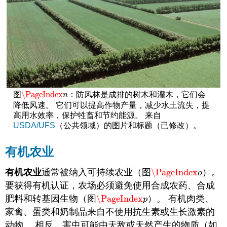
\PageIndex
图
：防风林是成排的树木和灌木，它们会
\PageIndex
n
n
降低风速。 它们可以提高作物产量，减少水土流失，提
高用水效率，保护牲畜和节约能源。 来自
USDA/UFS
（公共领域）的图片和标题（已修改）。
有机农业
有机农业
通常被纳入可持续农业（图
\PageIndex
）。
\PageIndex
o
o
要获得有机认证，农场必须避免使用合成农药、合成
肥料和转基因生物（图
\PageIndex
）。 有机肉类、
\PageIndex
p
p
家禽、蛋类和奶制品来自不使用抗生素或生长激素的
动物。 相反，害虫可能由天敌或天然产生的物质（如