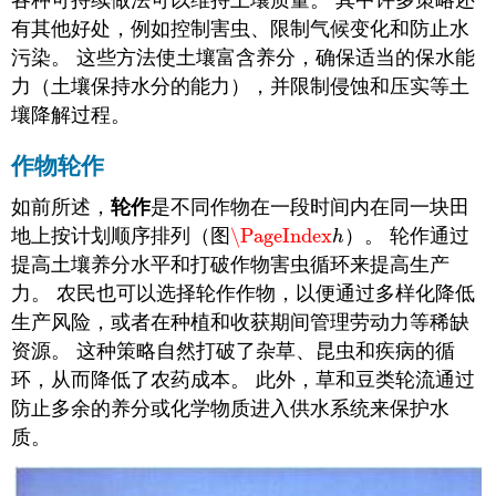
有其他好处，例如控制害虫、限制气候变化和防止水
污染。 这些方法使土壤富含养分，确保适当的保水能
力（土壤保持水分的能力），并限制侵蚀和压实等土
壤降解过程。
作物轮作
如前所述，
轮作
是不同作物在一段时间内在同一块田
地上按计划顺序排列（图
\PageIndex
）。 轮作通过
\PageIndex
h
h
提高土壤养分水平和打破作物害虫循环来提高生产
力。 农民也可以选择轮作作物，以便通过多样化降低
生产风险，或者在种植和收获期间管理劳动力等稀缺
资源。 这种策略自然打破了杂草、昆虫和疾病的循
环，从而降低了农药成本。 此外，草和豆类轮流通过
防止多余的养分或化学物质进入供水系统来保护水
质。