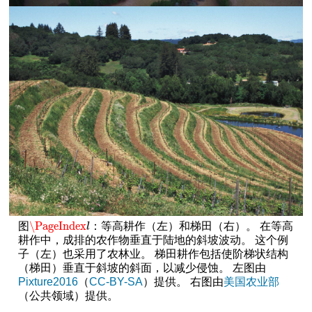
\PageIndex
图
：等高耕作（左）和梯田（右）。 在等高
\PageIndex
l
l
耕作中，成排的农作物垂直于陆地的斜坡波动。 这个例
子（左）也采用了农林业。 梯田耕作包括使阶梯状结构
（梯田）垂直于斜坡的斜面，以减少侵蚀。 左图由
Pixture2016
（
CC-BY-SA
）提供。 右图由
美国农业部
（公共领域）提供。