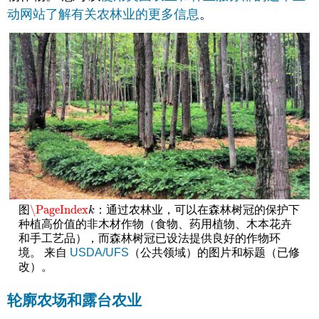
动网站了解有关农林业的更多信息
。
\PageIndex
图
：通过农林业，可以在森林树冠的保护下
\PageIndex
k
k
种植高价值的非木材作物（食物、药用植物、木本花卉
和手工艺品），而森林树冠已设法提供良好的作物环
境。 来自
USDA/UFS
（公共领域）的图片和标题（已修
改）。
轮廓农场和露台农业