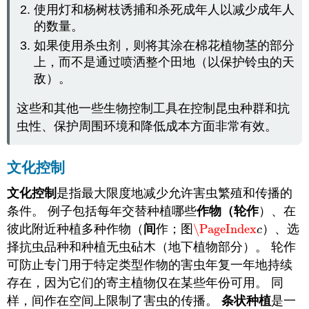
使用灯和杨树枝诱捕和杀死成年人以减少成年人
的数量。
如果使用杀虫剂，则将其涂在棉花植物茎的部分
上，而不是通过喷洒整个田地（以保护铃虫的天
敌）。
这些和其他一些生物控制工具在控制昆虫种群和抗
虫性、保护周围环境和降低成本方面非常有效。
文化控制
文化控制
是指最大限度地减少允许害虫繁殖和传播的
条件。 例子包括每年交替种植哪些
作物（轮作
）、在
彼此附近种植多种作物（
间
作；图
\PageIndex
）、选
\PageIndex
c
c
择抗虫品种和种植无虫砧木（地下植物部分）。 轮作
可防止专门用于特定类型作物的害虫年复一年地持续
存在，因为它们的寄主植物仅在某些年份可用。 同
样，间作在
空间上限制了害虫的传播。
条状种植
是一