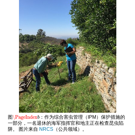
\PageIndex
图
：作为综合害虫管理（IPM）保护措施的
\PageIndex
b
b
一部分，一名退休的海军指挥官和地主正在检查昆虫陷
阱。 图片来自
NRCS
（公共领域）。