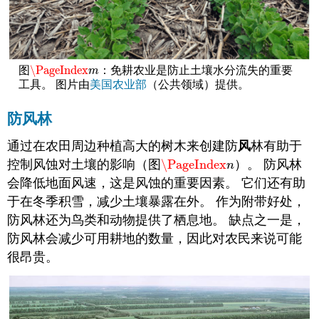
\PageIndex
图
：免耕农业是防止土壤水分流失的重要
\PageIndex
m
m
工具。 图片由
美国农业部
（公共领域）提供。
防风林
通过在农田周边种植高大的树木来创建防
风
林有助于
控制风蚀对土壤的影响（图
\PageIndex
）。 防风林
\PageIndex
n
n
会降低地面风速，这是风蚀的重要因素。 它们还有助
于在冬季积雪，减少土壤暴露在外。 作为附带好处，
防风林还为鸟类和动物提供了栖息地。 缺点之一是，
防风林会减少可用耕地的数量，因此对农民来说可能
很昂贵。