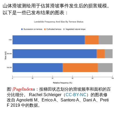
山体滑坡测绘用于估算滑坡事件发生后的损害规模。
以下是一些已发布结果的图表：
\PageIndex
图
：按梯田状态划分的滑坡频率和面积的百
\PageIndex
a
a
分比细分。 Rachel Schleiger（
CC-BY-NC
）的图表修
改自 Agnoletti M、Errico A、Santoro A、Dani A、Preti
F 2019 中的数据。