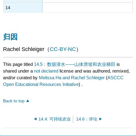
14
归因
Rachel Schleiger（
CC-BY-NC
）
This page titled
14.5：数据潜水——山体滑坡和农业梯田
is
shared under a
not declared
license and was authored, remixed,
and/or curated by
Melissa Ha and Rachel Schleiger
(
ASCCC
Open Educational Resources Initiative
) .
Back to top
14.4: 可持续农业
14.6：评论