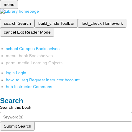
menu
search
Search
build_circle
Toolbar
fact_check
Homework
cancel
Exit Reader Mode
school
Campus Bookshelves
menu_book
Bookshelves
perm_media
Learning Objects
login
Login
how_to_reg
Request Instructor Account
hub
Instructor Commons
Search
Search this book
Submit Search