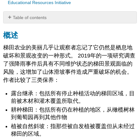
Educational Resources Initiative
Table of contents
概
述
概述
问
题
梯田农业的美丽几乎让观察者忘记了它仍然是栖息地
以
破坏和景观改变的一种形式。 2019年的一项研究调查
上
了强降雨事件后具有不同维护状态的梯田景观面临的
图
风险，这增加了山体滑坡事件造成严重破坏的机会。
表
的
作者比较了三类保养：
原
始
露台继承：包括所有停止种植活动的梯田区域，目
数
前被木材和灌木覆盖所取代。
据
耕种梯田：包括所有仍在种植的地区，从橄榄树林
归
到葡萄园再到其他作物
因
植被自然斜坡：指那些被自发植被覆盖但从未经过
梯田的区域。