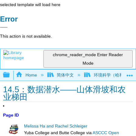
selected template will load here
Error
This action is not available.
chrome_reader_mode
Enter Reader
Mode
Expand/collapse global hierarchy
Home
简体中文
环境科学（哈和施莱
14.5：数据潜水——山体滑坡和农
业梯田
Page ID
Melissa Ha and Rachel Schleiger
Yuba College and Butte College
via
ASCCC Open