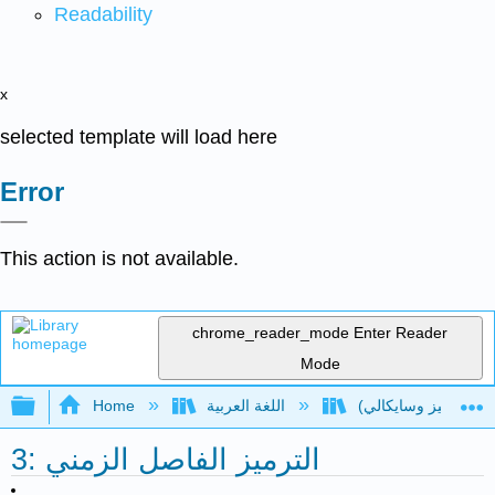
Readability
x
selected template will load here
Error
This action is not available.
chrome_reader_mode
Enter Reader
Mode
Expand/collapse global hierarchy
اللغة العربية
Home
3: الترميز الفاصل الزمني