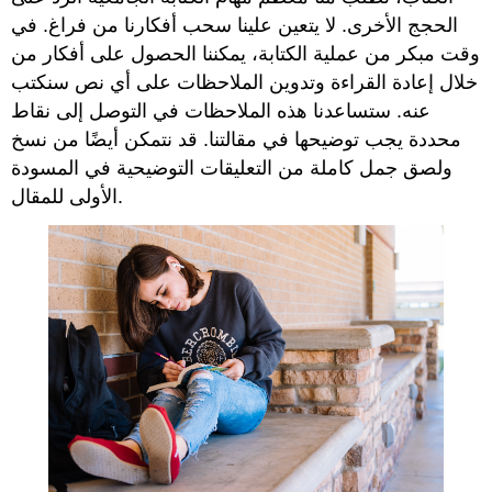
والرد
الحجج الأخرى. لا يتعين علينا سحب أفكارنا من فراغ. في
والمقارنة
وقت مبكر من عملية الكتابة، يمكننا الحصول على أفكار من
أضف
خلال إعادة القراءة وتدوين الملاحظات على أي نص سنكتب
تعليقًا
توضيحيًا
عنه. ستساعدنا هذه الملاحظات في التوصل إلى نقاط
للعثور
محددة يجب توضيحها في مقالتنا. قد نتمكن أيضًا من نسخ
على
ولصق جمل كاملة من التعليقات التوضيحية في المسودة
أدلة
أدوات
الأولى للمقال.
وتنسيقات
التعليقات
التوضيحية
الإسناد