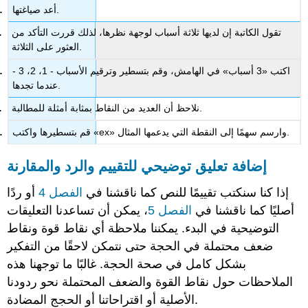
أعد صياغتها.
تقول الكاتبة إن لديها ثلاثة أسباب لوجهة نظرها، لذلك قررت التأكد من
العثور على الثلاثة.
اكتب «3 أسباب» في الهامش، وقم بتسطير وترقيم الأسباب - 1، 2، 3 -
عندما تجدها.
نلاحظ أن العديد من النقاط بمثابة أمثلة للمطالبة.
قم بتسطيرها واكتب «ex» وارسم سهمًا إلى النقطة التي يدعمها المثال.
إضافة تعليق توضيحي للتقييم والرد والمقارنة
إذا كنا سنكتب تقييمًا للنص كما ناقشنا في
الفصل 4
أو ردًا
أصليًا كما ناقشنا في
الفصل 5
، يمكن أن تساعدنا التعليقات
التوضيحية في البدء. يمكننا ملاحظة أي نقاط قوة ونقاط
ضعف محتملة في الحجة حتى نتمكن لاحقًا من التفكير
بشكل كامل في صحة الحجة. غالبًا ما توجهنا هذه
الملاحظات حول نقاط القوة والضعف المحتملة نحو ردودنا
الأصلية أو اقتراحاتنا أو الحجج المضادة.