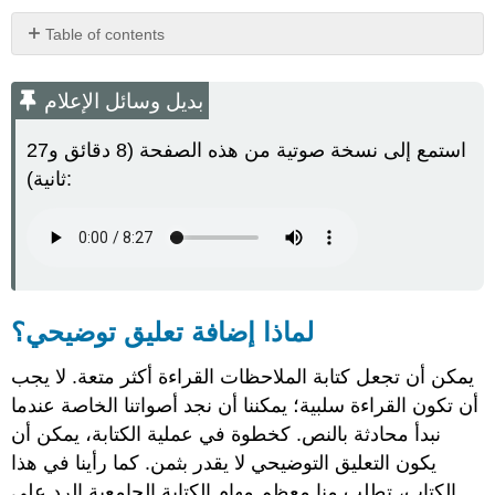
Table of contents
بديل
وسائل
بديل وسائل الإعلام
الإعلام
لماذا
استمع إلى نسخة صوتية من هذه الصفحة (8 دقائق و27
إضافة
ثانية):
تعليق
توضيحي؟
إضافة
تعليق
توضيحي
للمشاركة
أضف
لماذا إضافة تعليق توضيحي؟
تعليقًا
توضيحيًا
يمكن أن تجعل كتابة الملاحظات القراءة أكثر متعة. لا يجب
للفهم
أن تكون القراءة سلبية؛ يمكننا أن نجد أصواتنا الخاصة عندما
إضافة
نبدأ محادثة بالنص. كخطوة في عملية الكتابة، يمكن أن
تعليق
يكون التعليق التوضيحي لا يقدر بثمن. كما رأينا في هذا
توضيحي
للتقييم
الكتاب، تطلب منا معظم مهام الكتابة الجامعية الرد على