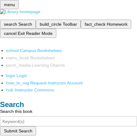
menu
search
Search
build_circle
Toolbar
fact_check
Homework
cancel
Exit Reader Mode
school
Campus Bookshelves
menu_book
Bookshelves
perm_media
Learning Objects
login
Login
how_to_reg
Request Instructor Account
hub
Instructor Commons
Search
Search this book
Submit Search