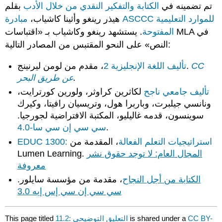
تم تضمينه في
الكتابة والتفكير النقدي من خلال الأدب
بقلم
هيذر رينغو وأثينا كاشياب،
مبادرة ASCCC للموارد التعليمية
المفتوحة
. يستشهد رينغو وكاشياب بـ «اقتباسات MLA في
النص» على النحو المقتبس من المصادر التالية:
CC
لومن ليرنينج.
تأليف اللغة الإنجليزية 2
، مقدم من
.
عن طريق البحر
تأليف جامعي ناجح
لكاثرين كراوثر، ولورين كورترايت،
ونانسي جيلبرت، وباربرا هول، وتريسيان رافيتا، وكيرك
سوينسون، قدمه غاليليو، المكتبة الافتراضية لجورجيا.
.
سي سي إن سي سا-4.0
EDUC 1300: استراتيجيات التعلم الفعالة
، المقدمة من
المجال العام: لا توجد حقوق نشر
Lumen Learning.
معروفة
الكتابة من أجل النجاح
، مقدمة من مؤسسة سايلور.
سي سي إن سي إس إيه 3.0
CC BY-
is shared under a
11.2: التعليق التوضيحي
This page titled