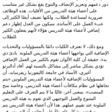
دور دعمهم وتعزيز الإنصاف والتنوع يقع بشكل غير متناسب
على أعضاء هيئة التدريس من الأقليات. هذه الوظائف
ضرورية لمساعدة الطلاب، ولكنها تضيف أيضًا الكثير إلى
عبء العمل على الأساتذة. سيكون من العدل إظهار دعم
إضافي لأعضاء هيئة التدريس هؤلاء لأنهم يفعلون الكثير
للطلاب.
ومع ذلك، لا تعترف الكليات دائمًا بالمسؤوليات والتحديات
الإضافية التي يواجهها أعضاء هيئة التدريس الملونة. بادئ ذي
بدء، حقيقة أن كلية الألوان تقوم بالكثير من العمل الإضافي
تؤدي بشكل مباشر إلى مشاكل بالنسبة لهم. أفاد أدالبرتو
أغيري، الأستاذ في جامعة كاليفورنيا ريفرسايد، أن
المسؤوليات الإضافية لأعضاء هيئة التدريس الملونين «يتم
تجاهلها في نظام مكافآت أعضاء هيئة التدريس، وخاصة منح
المنصب». بمعنى آخر، غالبًا ما لا يتم التعرف على التعليم
المتنوع والعمل التوجيهي الذي تقوم به هيئة التدريس
الملونة عند تقييم عملهم. هذا لأن أعضاء هيئة التدريس يتم
ترقيتهم بشكل عام بناءً على أبحاثهم أو التدريس في