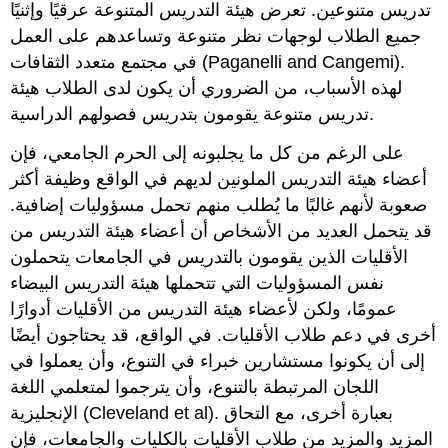
تدريس متنوعين. تعرض هيئة التدريس المتنوعة عرقيًا وإثنيًا
جميع الطلاب لوجهات نظر متنوعة وتساعدهم على العمل
في مجتمع متعدد الثقافات (Paganelli and Cangemi).
لهذه الأسباب، من الضروري أن يكون لدى الطلاب هيئة
تدريس متنوعة يقومون بتدريس فصولهم الدراسية.
على الرغم من كل ما يجلبونه إلى الحرم الجامعي، فإن
أعضاء هيئة التدريس الملونين لديهم في الواقع وظيفة أكثر
صعوبة لأنهم غالبًا ما يُطلب منهم تحمل مسؤوليات إضافية.
قد يتحمل العديد من الأشخاص أن أعضاء هيئة التدريس من
الأقليات الذين يقومون بالتدريس في الجامعات يتحملون
نفس المسؤوليات التي تتحملها هيئة التدريس البيضاء
عمومًا، ولكن لأعضاء هيئة التدريس من الأقليات أدوارًا
أخرى في دعم طلاب الأقليات. في الواقع، قد يحتاجون أيضًا
إلى أن يكونوا مستشارين خبراء في التنوع، وأن يعملوا في
اللجان المرتبطة بالتنوع، وأن يترجموا لمتعلمي اللغة
الإنجليزية (Cleveland et al). بعبارة أخرى، مع التحاق
المزيد والمزيد من طلاب الأقليات بالكليات والجامعات، فإن