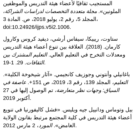
المستجيب ثقافيًا لأعضاء هيئة التدريس والموظفين
الملونين».
مجلة متعددة التخصصات لدراسات الشراكة
،
المجلد 5، رقم 2، يوليو 2018، ص. المادة 3،
doi:10.24926/ijps.v5i2.1006.
ستاوت، ريبيكا، سيفاس أرشي، ديفيد كروس وكارول
كارمان. (2018). العلاقة بين تنوع أعضاء هيئة التدريس
ومعدلات التخرج في التعليم العالي.
التعليم المشترك بين
. 29. 1-19.
الثقافات
باغانيلي وأنتوني وجوزيف كانجيمي. «آثار شيخوخة الكلية».
التعليم،
المجلد 139، رقم 3، 2019، ص 151+.
عاصفة في
السياق: وجهات نظر متعارضة،
تم الوصول إليها في 27
أكتوبر 2019.
بيل وتوماس ودانييل جيه ويليس. «فشل كاليفورنيا في تنويع
أعضاء هيئة التدريس في كلية المجتمع مرتبط بقانون الولاية
، 2 مارس 2012.
الغامض».
المورد