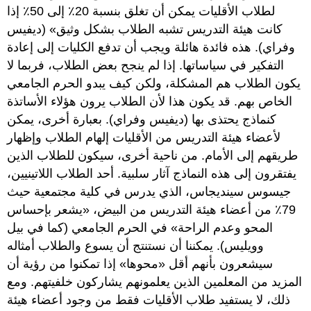
لطلاب الأقليات يمكن أن تغلق بنسبة 20٪ إلى 50٪ إذا
كانت هيئة التدريس تشبه الطلاب بشكل وثيق» (ديفيس
وفراي). هذه فائدة هائلة ويجب أن تدفع الكليات إلى إعادة
التفكير في سياساتها. إذا لم ينجح بعض الطلاب، فربما لا
يكون الطلاب هم المشكلة، ولكن كيف يبدو الحرم الجامعي
الخاص بهم. قد يكون هذا لأن الطلاب يرون هؤلاء الأساتذة
كنماذج يحتذى بها (ديفيس وفراي). بعبارة أخرى، يمكن
لأعضاء هيئة التدريس من الأقليات إلهام الطلاب وإظهار
طريقهم إلى الأمام. من ناحية أخرى، سيكون للطلاب الذين
يفتقرون إلى هذه النماذج آثار سلبية. أحد الطلاب اللاتينيين،
جيسوس سينديجاس، الذي يدرس في كلية مجتمعية حيث
79٪ من أعضاء هيئة التدريس من البيض، «يشعر بإحساس
المحو وعدم الراحة» في الحرم الجامعي (كما في بيل
وويليس). يمكننا أن نستنتج أن يسوع والطلاب أمثاله
سيشعرون بأنهم أقل «محوها» إذا تمكنوا من رؤية أن
المزيد من المعلمين الذين يعلمونهم يشاركون خلفيتهم. ومع
ذلك، لا يستفيد طلاب الأقليات فقط من وجود أعضاء هيئة