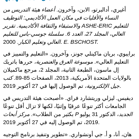
أغيري، أدالبرتو، الابن، وآخرون.
أعضاء هيئة التدريس من
النساء والأقليات في مكان العمل الأكاديمي:
التوظيف
والاستبقاء والثقافة الأكاديمية.
تقرير ASHE-ERIC للتعليم
العالي،
المجلد 27، العدد 6. سلسلة جوسي-باس للتعليم
.
BSCHOST
E.
. 2000.
العالي وتعليم الكبار
برايبوي، بريان ماكينلي جونز، وآخرون. «التعليم والتمييز في
التعليم العالي».
موسوعة العرق والعنصرية،
حررها باتريك
إل ماسون، الطبعة الثانية، المجلد 2، مرجع ماكميلان
بالولايات المتحدة الأمريكية، 2013، الصفحات 85-89.
كتب
تم الوصول إليها في 27 أكتوبر 2019.
جيل الإلكترونية،
ديفيس. ليزلي وريتشارد فراي. «أصبحت هيئة التدريس في
الجامعات أكثر تنوعًا عرقيًا وإثنيًا، لكنها لا تزال أقل تنوعًا
الجديد
، الدكتور 31 يوليو
P
مركز أبحاث
بكثير من الطلاب».
2019، تم الوصول إليه في 27 أكتوبر 2019.
هان، أنا، و أ. جي أونشواري. «تطوير وتنفيذ برنامج التوجيه