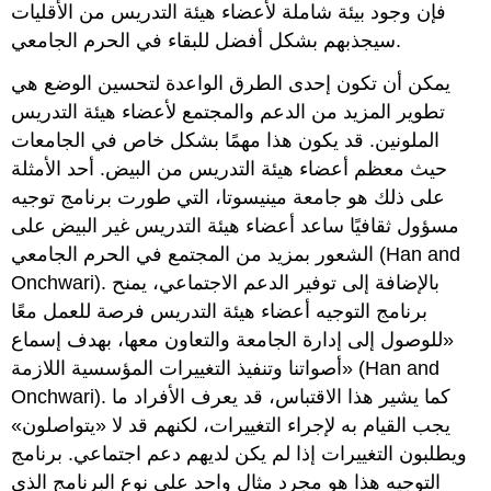
فإن وجود بيئة شاملة لأعضاء هيئة التدريس من الأقليات
سيجذبهم بشكل أفضل للبقاء في الحرم الجامعي.
يمكن أن تكون إحدى الطرق الواعدة لتحسين الوضع هي
تطوير المزيد من الدعم والمجتمع لأعضاء هيئة التدريس
الملونين. قد يكون هذا مهمًا بشكل خاص في الجامعات
حيث معظم أعضاء هيئة التدريس من البيض. أحد الأمثلة
على ذلك هو جامعة مينيسوتا، التي طورت برنامج توجيه
مسؤول ثقافيًا ساعد أعضاء هيئة التدريس غير البيض على
الشعور بمزيد من المجتمع في الحرم الجامعي (Han and
Onchwari). بالإضافة إلى توفير الدعم الاجتماعي، يمنح
برنامج التوجيه أعضاء هيئة التدريس فرصة للعمل معًا
«للوصول إلى إدارة الجامعة والتعاون معها، بهدف إسماع
أصواتنا وتنفيذ التغييرات المؤسسية اللازمة» (Han and
Onchwari). كما يشير هذا الاقتباس، قد يعرف الأفراد ما
يجب القيام به لإجراء التغييرات، لكنهم قد لا «يتواصلون»
ويطلبون التغييرات إذا لم يكن لديهم دعم اجتماعي. برنامج
التوجيه هذا هو مجرد مثال واحد على نوع البرنامج الذي