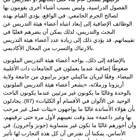
الفصول الدراسية، وليس بسبب أشياء أخرى يقومون بها
لصالح الحرم الجامعي. في الواقع، يؤدي القيام بهذه
الوظائف الإضافية إلى إبعاد انتباه أعضاء هيئة التدريس عن
البحث والتدريس، لذلك يمكن أن يضرهم فعليًا في
تقييماتهم. قد يؤدي ذلك إلى زيادة عدد أعضاء هيئة التدريس
بالارتباك والتسرب من المجال الأكاديمي.
بالإضافة إلى ذلك، يواجه أعضاء هيئة التدريس الملونون
ضغوطًا إضافية عندما يعملون في الجامعات ذات الأغلبية
البيضاء. وفقًا لبريان ماكينلي جونز برايبوي من جامعة ولاية
أريزونا وزملائه، «يشعر أعضاء هيئة التدريس الملونون
بالوحدة وغالبًا ما يكونون غير مرئيين عندما يكونون الباحث
الوحيد عن الألوان في الأقسام أو الكليات» (87). يجادلون
بأن هؤلاء الأساتذة غالبًا ما يواجهون «بيئات عمل غير مرحب
بها وغير داعمة» منذ وقت تعيينهم لأول مرة حتى ترقيتهم،
وأن أجورهم غالبًا ما تكون غير متساوية (جونز وآخرون). في
الأساس، يمكننا أن نفترض أن كل هذه التجارب لها تأثير