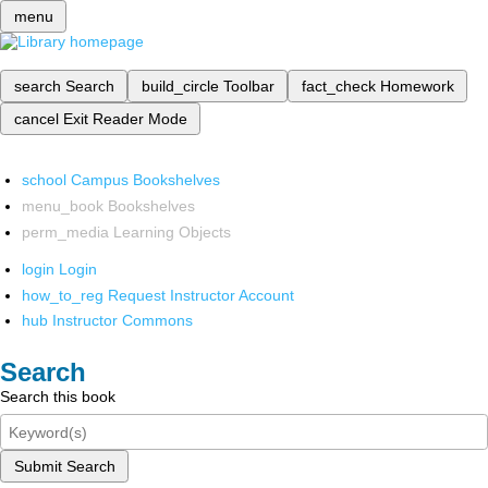
menu
search
Search
build_circle
Toolbar
fact_check
Homework
cancel
Exit Reader Mode
school
Campus Bookshelves
menu_book
Bookshelves
perm_media
Learning Objects
login
Login
how_to_reg
Request Instructor Account
hub
Instructor Commons
Search
Search this book
Submit Search