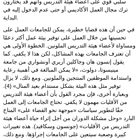
سلبي قوي على أعضاء هيئة التدريس وأنهم قد يختارون
ترك مجال العمل الأكاديمي أو حتى عدم الدخول إليه في
البداية.
في حين أن هذه قضايا خطيرة، يمكن للجامعات العمل على
تحسينها من خلال العمل على توفير بيئة عمل أكثر دعمًا
ومساواة لأعضاء هيئة التدريس الملونين. الخطوة الأولى هي
أن تعترف الجامعات بهذه المشاكل، لكن هذا لا يكفي. كما
يقول إنسون هان وجاكلين أريري أونشواري من جامعة
مينيسوتا، دولوث، «لا يمكن المبالغة في أهمية رعاية
واستدامة الموظفين المنتجين والملونين. ومع ذلك، لا يزال
توفير مثل هذه البيئة بشكل مستدام بعيد المنال» (4).
وبعبارة أخرى، فإن مجرد القول بأن أعضاء هيئة التدريس
من الأقليات مهمون لا يكفي. تحتاج الجامعات إلى العمل
حقًا لتطوير سياسات «موجهة نحو القضاء على» المناخ
البارد «وحل مشكلة الدوران من أجل إثراء حياة أعضاء هيئة
التدريس من الأقليات» (جونسون وسكافيد). هذه تغييرات
كبيرة وصعبة سيتعين على الجامعات إجراؤها. ومع ذلك،