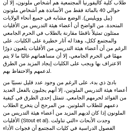
طلاب كلية كاليفورنيا المجتمعية هم أشخاص ملونون، إلا أن
حوالي 40 بالمائة فقط من الأساتذة هم أشخاص ملونون
(بيل وويليس). الوضع مشابه في جميع أنحاء الولايات
المتحدة. من الواضح أن أعضاء هيئة التدريس من الأقليات
ممثلون تمثيلاً ناقصًا مقارنة بالطلاب في الحرم الجامعي
والمجتمع ككل، وهذا له آثار خطيرة على الكليات. على
الرغم من أن أعضاء هيئة التدريس من الأقليات يلعبون دورًا
مهمًا في الحرم الجامعي، إلا أن مساهماتهم غالبًا ما لا يتم
الاعتراف بها ويجب على الكليات إيجاد المزيد من الطرق
لدعمهم والاحتفاظ بهم.
بادئ ذي بدء، على الرغم من وجود عدد قليل نسبيًا من
أعضاء هيئة التدريس الملونين، إلا أنهم يجلبون بالفعل العديد
من الفوائد لحرمهم الجامعي. تتمثل إحدى الطرق في كيفية
دعمهم للطلاب الملونين. من المرجح أن يتخرج الطلاب
الملونون إذا كان لديهم المزيد من أعضاء هيئة التدريس من
الأقليات (Stout et al). وجدت الأبحاث «التي تناولت
الفصول الدراسية في كليات المجتمع أن فجوات الأداء