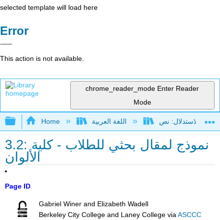
selected template will load here
Error
This action is not available.
chrome_reader_mode
Enter Reader
Mode
Expand/collapse global hierarchy
اللغة العربية
Home
3.2: نموذج لمقال بحثي للطلاب - كلية
الألوان
Page ID
Gabriel Winer and Elizabeth Wadell
Berkeley City College and Laney College
via
ASCCC