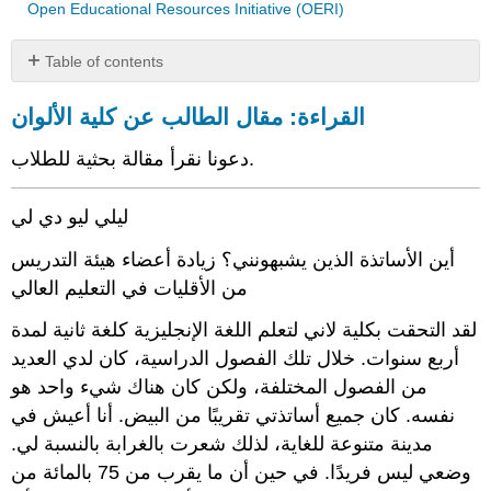
Open Educational Resources Initiative (OERI)
Table of contents
القراءة:
القراءة: مقال الطالب عن كلية الألوان
مقال
الطالب
دعونا نقرأ مقالة بحثية للطلاب.
عن
كلية
الألوان
ليلي ليو دي لي
الأعمال
المُستشهد
أين الأساتذة الذين يشبهونني؟ زيادة أعضاء هيئة التدريس
بها
من الأقليات في التعليم العالي
التراخيص
والصفات
لقد التحقت بكلية لاني لتعلم اللغة الإنجليزية كلغة ثانية لمدة
أربع سنوات. خلال تلك الفصول الدراسية، كان لدي العديد
من الفصول المختلفة، ولكن كان هناك شيء واحد هو
نفسه. كان جميع أساتذتي تقريبًا من البيض. أنا أعيش في
مدينة متنوعة للغاية، لذلك شعرت بالغرابة بالنسبة لي.
وضعي ليس فريدًا. في حين أن ما يقرب من 75 بالمائة من