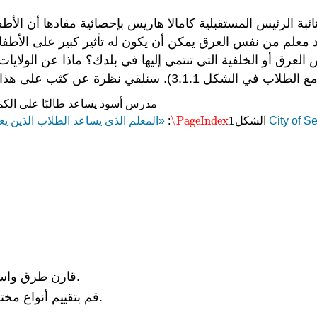
ئاسية الأمريكية لعام 2021، استشهدت نائبة الرئيس المستقبلية كامالا هاريس بإحصا
د معلم من نفس العرق يمكن أن يكون له تأثير كبير على الأط
رق أو الخلفية التي تنتمي إليها في بلدك؟ ماذا عن الولايات
\PageIndex
1
City of S
من قبل
الشكل
:
«المعلم الذي يساعد الطلاب الذين ي
\PageIndex
1
قارن طرق واستراتيجيات البحث واختر استراتيجية بحث فعالة لورقتك.
قم بتقييم أنواع مختلفة من المصادر وحدد المصادر التي ستعمل مع ورقتك.