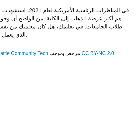
الذي
سيركز
في المناظرات الر
عليه
هم أكثر عرضة للذهاب إلى الكلية. من الواضح أن وجو
هذا
طلاب الجامعات. في تعليمك، هل كان معلميك من نفس الع
الفصل؟
الذي يعمل مع الطلاب في الشكل 3.1.1). سنلقي نظرة عن كثب على هذا السؤال في هذا الفصل، بينما تتابع رحلة بحث أحد الطلاب.
أهداف
التعلم
CC BY-NC 2.0
مرخص بموجب
eattle Community Tech
التراخيص
والصفات
المحتوى
المرخص
من
CC:
أصلي