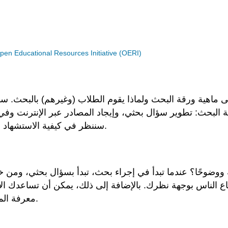
n Educational Resources Initiative (OERI)
اهية ورقة البحث ولماذا يقوم الطلاب (وغيرهم) بالبحث. سوف
البحث: تطوير سؤال بحثي، وإيجاد المصادر عبر الإنترنت وفي قو
سننظر في كيفية الاستشهاد (عرض من أين حصلت على المعلومات) وسبب أهمية ذلك.
ووضوحًا؟ عندما تبدأ في إجراء بحث، تبدأ بسؤال بحثي، ومن خل
ناع الناس بوجهة نظرك. بالإضافة إلى ذلك، يمكن أن تساعدك 
معرفة المزيد عن موضوعك، ويمكن أن تساعدك على شرح أفكارك.