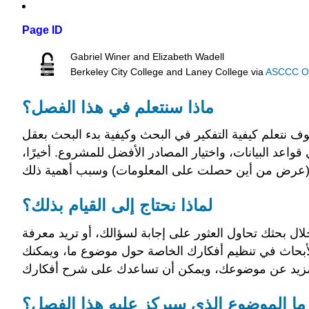
Page ID
Gabriel Winer and Elizabeth Wadell
Berkeley City College and Laney College
via
ASCCC Ope
ماذا سنتعلم في هذا الفصل؟
 نتعلم كيفية التفكير في البحث وكيفية بدء البحث بعقل
اعد البيانات، واختيار المصادر الأفضل للمشروع. أخيرًا،
لماذا نحتاج إلى القيام بذلك؟
ال بحثك تحاول العثور على إجابة لسؤالك، أو تريد معرفة
الأبحاث في تنظيم أفكارك الخاصة حول موضوع ما، ويمكنك
ما الموضوع الذي سيركز عليه هذا الفصل؟