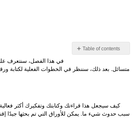
Table of contents
ماذا
في هذا الفصل، سنتعرف على م
سنتعلم
متسائل. بعد ذلك، سننظر في الخطوات الفعلية لكتابة ورقة 
في
هذا
الفصل؟
لماذا
نحتاج
كيف سيجعل هذا قراءتك وكتابتك وتفكيرك أكثر فعالية 
إلى
سبب حدوث شيء ما. يمكن للأوراق التي تم بحثها جيدًا إق
القيام
بذلك؟
ما
الموضوع