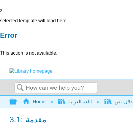
x
selected template will load here
Error
This action is not available.
Search
Expand/collapse global hierarchy
اللغة العربية
Home
3.1: مقدمة