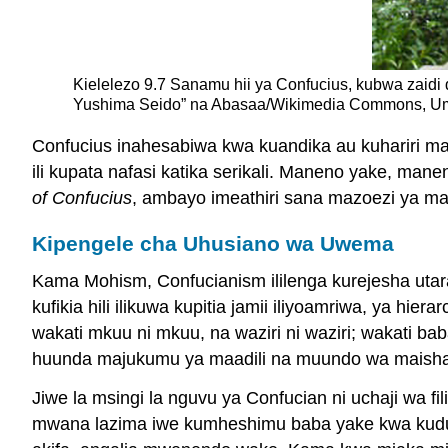
Kielelezo 9.7 Sanamu hii ya Confucius, kubwa zaidi
Yushima Seido” na Abasaa/Wikimedia Commons, 
Confucius inahesabiwa kwa kuandika au kuhariri ma
ili kupata nafasi katika serikali. Maneno yake, ma
of Confucius
, ambayo imeathiri sana mazoezi ya maa
Kipengele cha Uhusiano wa Uwema
Kama Mohism, Confucianism ililenga kurejesha utarat
kufikia hili ilikuwa kupitia jamii iliyoamriwa, ya h
wakati mkuu ni mkuu, na waziri ni waziri; wakati b
huunda majukumu ya maadili na muundo wa maisha 
Jiwe la msingi la nguvu ya Confucian ni uchaji wa f
mwana lazima iwe kumheshimu baba yake kwa kudum