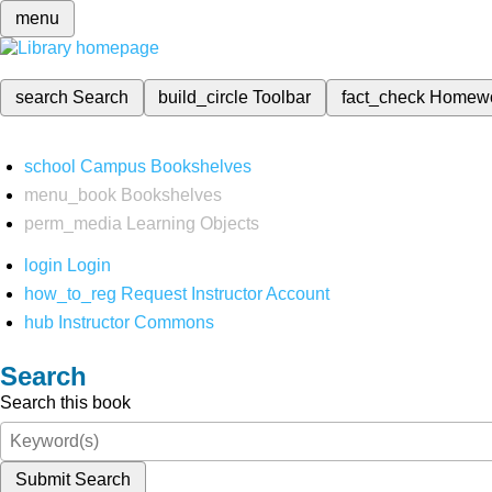
menu
search
Search
build_circle
Toolbar
fact_check
Homew
school
Campus Bookshelves
menu_book
Bookshelves
perm_media
Learning Objects
login
Login
how_to_reg
Request Instructor Account
hub
Instructor Commons
Search
Search this book
Submit Search