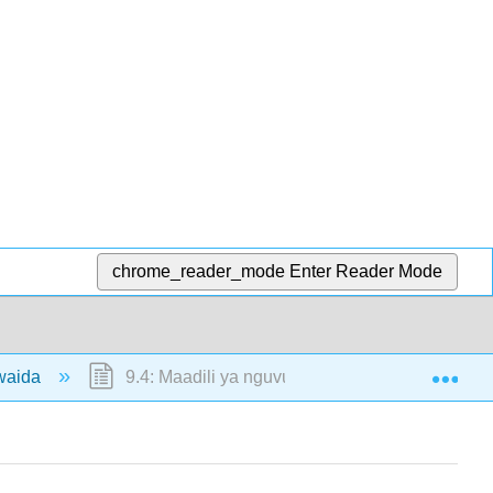
chrome_reader_mode
Enter Reader Mode
Exp
awaida
9.4: Maadili ya nguvu