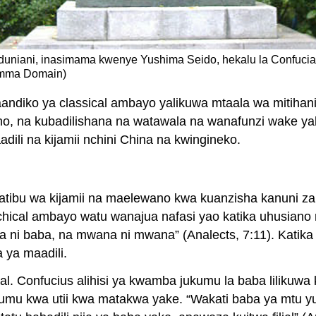
 duniani, inasimama kwenye Yushima Seido, hekalu la Confucia
Umma Domain)
andiko ya classical ambayo yalikuwa mtaala wa mitihan
neno, na kubadilishana na watawala na wanafunzi wake y
dili na kijamii nchini China na kwingineko.
ibu wa kijamii na maelewano kwa kuanzisha kanuni za ki
ierarchical ambayo watu wanajua nafasi yao katika uhusian
aba ni baba, na mwana ni mwana” (Analects, 7:11). Kati
ya maadili.
ilial. Confucius alihisi ya kwamba jukumu la baba liliku
u kwa utii kwa matakwa yake. “Wakati baba ya mtu yup