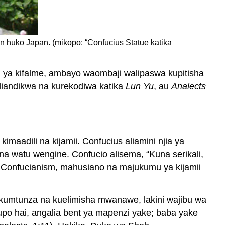
n huko Japan. (mikopo: “Confucius Statue katika
i ya kifalme, ambayo waombaji walipaswa kupitisha
aliandikwa na kurekodiwa katika
Lun Yu
, au
Analects
maadili na kijamii. Confucius aliamini njia ya
o na watu wengine. Confucio alisema, “Kuna serikali,
ka Confucianism, mahusiano na majukumu ya kijamii
wa kumtunza na kuelimisha mwanawe, lakini wajibu wa
o hai, angalia bent ya mapenzi yake; baba yake