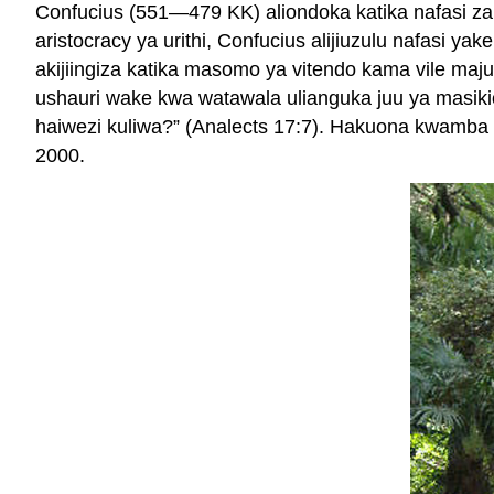
Confucius (551—479 KK) aliondoka katika nafasi za
aristocracy ya urithi, Confucius alijiuzulu nafasi y
akijiingiza katika masomo ya vitendo kama vile maj
ushauri wake kwa watawala ulianguka juu ya masi
haiwezi kuliwa?” (Analects 17:7). Hakuona kwamba k
2000.