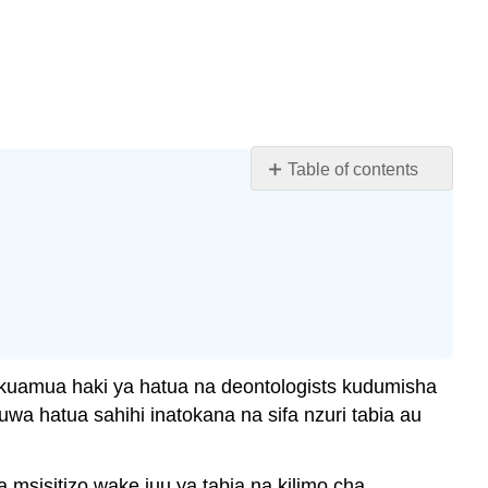
Table of contents
Malengo
ya
kujifunza
ukonfusio
Confucius
Kipengele
cha
a kuamua haki ya hatua na deontologists kudumisha
Uhusiano
wa
a hatua sahihi inatokana na sifa nzuri tabia au
Uwema
Ritual
sisitizo wake juu ya tabia na kilimo cha
na