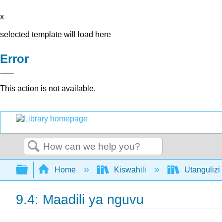
x
selected template will load here
Error
This action is not available.
Search
Expand/collapse global hierarchy
Home
Kiswahili
Utangulizi
9.4: Maadili ya nguvu