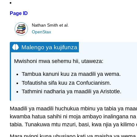
Page ID
Nathan Smith et al.
OpenStax
Malengo ya kujifunza
Mwishoni mwa sehemu hii, utaweza:
Tambua kanuni kuu za maadili ya wema.
Tofautisha sifa kuu za Confucianism.
Tathmini nadharia ya maadili ya Aristotle.
Maadili ya maadili huchukua mbinu ya tabia ya maad
kwamba hatua sahihi ni moja ambayo inalingana na 
tabia. Tunakuwa mtu mzuri, basi, kwa njia ya kilimo
Mara nyingi kuna uhusiano kati ya maisha ya wema 