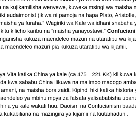
ua na kujikamilisha wenyewe, kuweka msingi wa maisha
i eudaimonist (ikiwa ni pamoja na hapa Plato, Aristotle
 maisha ya furaha.” Wagiriki wa Kale walidhani shabaha
kitu kilicho karibu na “maisha yanayostawi.”
Confucian
unganisha kukuza maendeleo mazuri na utaratibu wa kijam
a maendeleo mazuri pia kukuza utaratibu wa kijamii.
 ya Vita katika China ya kale (ca 475—221 KK) kilikuwa k
kawaida kwa sababu China ilikuwa na majimbo madogo a
, amani, na maisha bora zaidi. Kipindi hiki katika histor
endeleo ya mbinu mpya za falsafa yalisababisha upanuz
China ya kale wakati huu. Daoism na Confucianism baad
ukabiliana na mazingira ya kijamii na kiutamaduni.