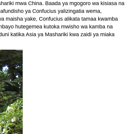
ashariki mwa China. Baada ya mgogoro wa kisiasa na
Binadamu
 Mafundisho ya Confucius yalizingatia wema,
VIUNGANISHO
i wa maisha yake, Confucius alikata tamaa kwamba
Maamuzi,
 ambayo hutegemea kutoka mwisho wa kamba na
Hekima
uni katika Asia ya Mashariki kwa zaidi ya miaka
ya
Vitendo,
na
Tabia
Jukumu
la
Tabia
Soma
Kama
Mwanafalsaf
Uhusiano
wa
Jamii
na
Urafiki