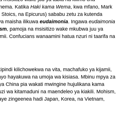
Ren
 mema. Katika
Haki kama Wema
, kwa mfano, Mark
Junzi
, Stoics, na Epicurus) sababu zetu za kutenda
na
 ya maisha ilikuwa
eudaimonia
. Ingawa
eudaimonia
Ukamilifu
ism
, pamoja na msisitizo wake mkubwa juu ya
wa
ii. Confucians wanaamini hatua nzuri ni taarifa na
kujitegemea
Mtawala
wa
Maadili
Kijapani
ipindi kilichowekwa na vita, machafuko ya kijamii,
Confucianism
mbayo hayakuwa na umoja wa kisiasa. Mbinu mpya za
Aristotelianism
ia ya China pia wakati mwingine hujulikana kama
Binadamu
i wa kitamaduni na maendeleo ya kiakili. Mohism,
Kustawi
aye zingeenea hadi Japan, Korea, na Vietnam,
kama
Lengo
la
Hatua
ya