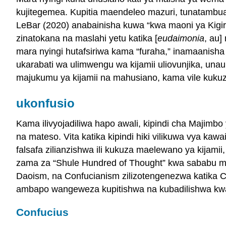
kujitegemea. Kupitia maendeleo mazuri, tunatamb
LeBar (2020) anabainisha kuwa “kwa maoni ya Kigirik
zinatokana na maslahi yetu katika [
eudaimonia
, au]
mara nyingi hutafsiriwa kama “furaha,” inamaanisha 
ukarabati wa ulimwengu wa kijamii uliovunjika, una
majukumu ya kijamii na mahusiano, kama vile kukuz
ukonfusio
Kama ilivyojadiliwa hapo awali, kipindi cha Majimbo
na mateso. Vita katika kipindi hiki vilikuwa vya 
falsafa zilianzishwa ili kukuza maelewano ya kijamii
zama za “Shule Hundred of Thought” kwa sababu ma
Daoism, na Confucianism zilizotengenezwa katika 
ambapo wangeweza kupitishwa na kubadilishwa kwa k
Confucius