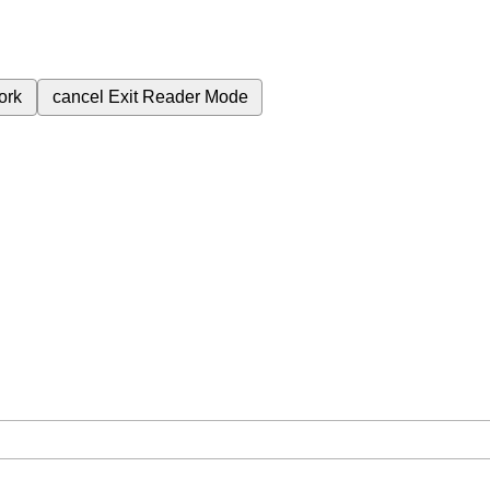
ork
cancel
Exit Reader Mode