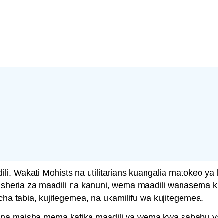
ili. Wakati Mohists na utilitarians kuangalia matokeo y
sheria za maadili na kanuni, wema maadili wanasema kuw
 cha tabia, kujitegemea, na ukamilifu wa kujitegemea.
na maisha mema katika maadili ya wema kwa sababu ya m