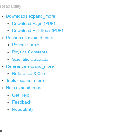
Readability
Downloads
expand_more
Download Page (PDF)
Download Full Book (PDF)
Resources
expand_more
Periodic Table
Physics Constants
Scientific Calculator
Reference
expand_more
Reference & Cite
Tools
expand_more
Help
expand_more
Get Help
Feedback
Readability
x