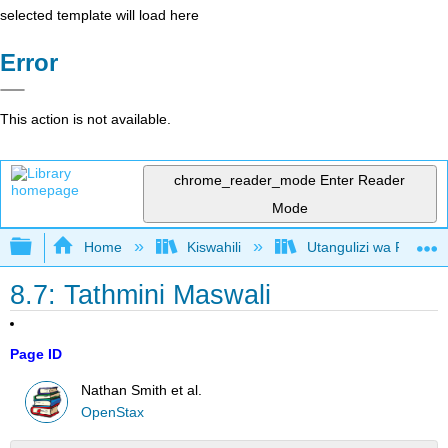
selected template will load here
Error
This action is not available.
chrome_reader_mode
Enter Reader
Mode
Expand/collapse global hierarchy
Home
Kiswahili
Utangulizi wa Falsafa
8.7: Tathmini Maswali
Page ID
Nathan Smith et al.
OpenStax