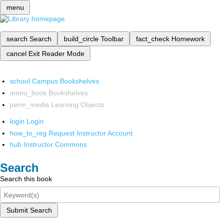
menu
search
Search
build_circle
Toolbar
fact_check
Homework
cancel
Exit Reader Mode
school
Campus Bookshelves
menu_book
Bookshelves
perm_media
Learning Objects
login
Login
how_to_reg
Request Instructor Account
hub
Instructor Commons
Search
Search this book
Submit Search