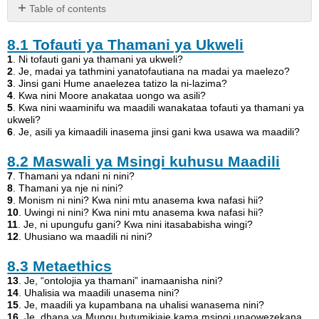
Table of contents
8.1
8.1
Tofauti ya Thamani ya Ukweli
Tofauti
ya
1
. Ni tofauti gani ya thamani ya ukweli?
Thamani
2
. Je, madai ya tathmini yanatofautiana na madai ya maelezo?
3
. Jinsi gani Hume anaelezea tatizo la ni-lazima?
ya
4
. Kwa nini Moore anakataa uongo wa asili?
Ukweli
5
. Kwa nini waaminifu wa maadili wanakataa tofauti ya thamani ya
8.2
ukweli?
Maswali
6
. Je, asili ya kimaadili inasema jinsi gani kwa usawa wa maadili?
ya
8.2
Maswali ya Msingi kuhusu Maadili
Msingi
kuhusu
7
. Thamani ya ndani ni nini?
Maadili
8
. Thamani ya nje ni nini?
9
. Monism ni nini? Kwa nini mtu anasema kwa nafasi hii?
8.3
10
. Uwingi ni nini? Kwa nini mtu anasema kwa nafasi hii?
Metaethics
11
. Je, ni upungufu gani? Kwa nini itasababisha wingi?
8.4
12
. Uhusiano wa maadili ni nini?
Ustawi
8.3
Metaethics
8.5
Aesthetics
13
. Je, “ontolojia ya thamani” inamaanisha nini?
14
. Uhalisia wa maadili unasema nini?
15
. Je, maadili ya kupambana na uhalisi wanasema nini?
16
. Je, dhana ya Mungu hutumikiaje kama msingi unaowezekana