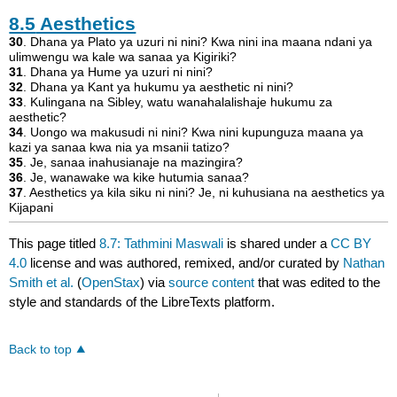
8.5
Aesthetics
30
. Dhana ya Plato ya uzuri ni nini? Kwa nini ina maana ndani ya
ulimwengu wa kale wa sanaa ya Kigiriki?
31
. Dhana ya Hume ya uzuri ni nini?
32
. Dhana ya Kant ya hukumu ya aesthetic ni nini?
33
. Kulingana na Sibley, watu wanahalalishaje hukumu za
aesthetic?
34
. Uongo wa makusudi ni nini? Kwa nini kupunguza maana ya
kazi ya sanaa kwa nia ya msanii tatizo?
35
. Je, sanaa inahusianaje na mazingira?
36
. Je, wanawake wa kike hutumia sanaa?
37
. Aesthetics ya kila siku ni nini? Je, ni kuhusiana na aesthetics ya
Kijapani
This page titled
8.7: Tathmini Maswali
is shared under a
CC BY
4.0
license and was authored, remixed, and/or curated by
Nathan
Smith et al.
(
OpenStax
) via
source content
that was edited to the
style and standards of the LibreTexts platform.
Back to top