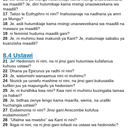
wa maadili? Je, dini hutumikaje kama msingi unaowezekana wa
maadili?
17
. Tatizo la Euthyphro ni nini? Inahusianaje na nadharia ya amri
ya Mungu?
18
. Je, asili hutumikiaje kama msingi unaowezekana wa maadili na
mawazo ya maadili?
19
. ni feminist huduma maadili gani?
20
. Je, ni muhimu kwa makundi ya Kant? Je, inatumiaje sababu ya
kuanzisha maadili?
8.4 Ustawi
21
. Je! Hedonism ni nini, na ni jinsi gani hutumiwa kufafanua
kuhusu ustawi?
22
. Dhana ya Epicurus ya radhi ni nini?
23
. Je, watumishi wanaamua nini ni muhimu?
24
. Nozick ya uzoefu mashine ni nini, na jinsi gani kukusaidia
kufikiri juu ya mapungufu ya hedonism?
25
. Je, ni kuridhika kwa nini? Kwa nini ni muhimu kuzingatia tamaa
ya habari?
26
. Je, bidhaa zenye lengo kama maarifa, wema, na urafiki
huchangia ustawi?
27
. Eudaimonia ni nini? Jinsi gani Anscombe kufufua
eudaimonism?
28
. “Ufalme wa mwisho” wa Kant ni nini?
29
. Ikigai ni nini, na ni jinsi gani tofauti na ustawi wa hedonistic?