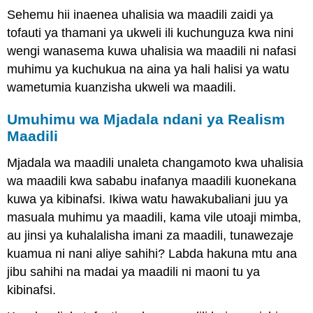
Sehemu hii inaenea uhalisia wa maadili zaidi ya
tofauti ya thamani ya ukweli ili kuchunguza kwa nini
wengi wanasema kuwa uhalisia wa maadili ni nafasi
muhimu ya kuchukua na aina ya hali halisi ya watu
wametumia kuanzisha ukweli wa maadili.
Umuhimu wa Mjadala ndani ya Realism
Maadili
Mjadala wa maadili unaleta changamoto kwa uhalisia
wa maadili kwa sababu inafanya maadili kuonekana
kuwa ya kibinafsi. Ikiwa watu hawakubaliani juu ya
masuala muhimu ya maadili, kama vile utoaji mimba,
au jinsi ya kuhalalisha imani za maadili, tunawezaje
kuamua ni nani aliye sahihi? Labda hakuna mtu ana
jibu sahihi na madai ya maadili ni maoni tu ya
kibinafsi.