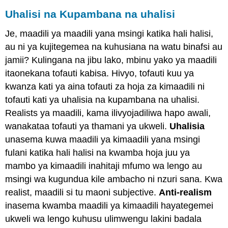
Self
Uhalisi na Kupambana na uhalisi
Fikiria
kama
Je, maadili ya maadili yana msingi katika hali halisi,
mwanafalsafa
au ni ya kujitegemea na kuhusiana na watu binafsi au
jamii? Kulingana na jibu lako, mbinu yako ya maadili
itaonekana tofauti kabisa. Hivyo, tofauti kuu ya
kwanza kati ya aina tofauti za hoja za kimaadili ni
tofauti kati ya uhalisia na kupambana na uhalisi.
Realists ya maadili, kama ilivyojadiliwa hapo awali,
wanakataa tofauti ya thamani ya ukweli.
Uhalisia
unasema kuwa maadili ya kimaadili yana msingi
fulani katika hali halisi na kwamba hoja juu ya
mambo ya kimaadili inahitaji mfumo wa lengo au
msingi wa kugundua kile ambacho ni nzuri sana. Kwa
realist, maadili si tu maoni subjective.
Anti-realism
inasema kwamba maadili ya kimaadili hayategemei
ukweli wa lengo kuhusu ulimwengu lakini badala