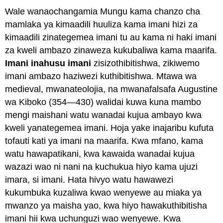
Wale wanaochangamia Mungu kama chanzo cha
mamlaka ya kimaadili huuliza kama imani hizi za
kimaadili zinategemea imani tu au kama ni haki imani
za kweli ambazo zinaweza kukubaliwa kama maarifa.
Imani inahusu imani
zisizothibitishwa, zikiwemo
imani ambazo haziwezi kuthibitishwa. Mtawa wa
medieval, mwanateolojia, na mwanafalsafa Augustine
wa Kiboko (354—430) walidai kuwa kuna mambo
mengi maishani watu wanadai kujua ambayo kwa
kweli yanategemea imani. Hoja yake inajaribu kufuta
tofauti kati ya imani na maarifa. Kwa mfano, kama
watu hawapatikani, kwa kawaida wanadai kujua
wazazi wao ni nani na kuchukua hiyo kama ujuzi
imara, si imani. Hata hivyo watu hawawezi
kukumbuka kuzaliwa kwao wenyewe au miaka ya
mwanzo ya maisha yao, kwa hiyo hawakuthibitisha
imani hii kwa uchunguzi wao wenyewe. Kwa