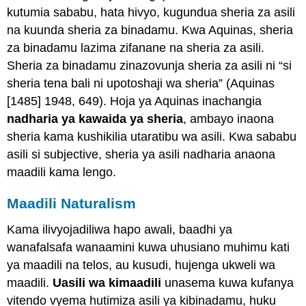
kutumia sababu, hata hivyo, kugundua sheria za asili
na kuunda sheria za binadamu. Kwa Aquinas, sheria
za binadamu lazima zifanane na sheria za asili.
Sheria za binadamu zinazovunja sheria za asili ni “si
sheria tena bali ni upotoshaji wa sheria” (Aquinas
[1485] 1948, 649). Hoja ya Aquinas inachangia
nadharia ya kawaida ya sheria
, ambayo inaona
sheria kama kushikilia utaratibu wa asili. Kwa sababu
asili si subjective, sheria ya asili nadharia anaona
maadili kama lengo.
Maadili Naturalism
Kama ilivyojadiliwa hapo awali, baadhi ya
wanafalsafa wanaamini kuwa uhusiano muhimu kati
ya maadili na telos, au kusudi, hujenga ukweli wa
maadili.
Uasili wa kimaadili
unasema kuwa kufanya
vitendo vyema hutimiza asili ya kibinadamu, huku