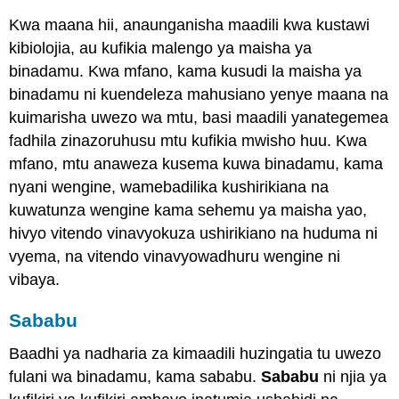
Kwa maana hii, anaunganisha maadili kwa kustawi
kibiolojia, au kufikia malengo ya maisha ya
binadamu. Kwa mfano, kama kusudi la maisha ya
binadamu ni kuendeleza mahusiano yenye maana na
kuimarisha uwezo wa mtu, basi maadili yanategemea
fadhila zinazoruhusu mtu kufikia mwisho huu. Kwa
mfano, mtu anaweza kusema kuwa binadamu, kama
nyani wengine, wamebadilika kushirikiana na
kuwatunza wengine kama sehemu ya maisha yao,
hivyo vitendo vinavyokuza ushirikiano na huduma ni
vyema, na vitendo vinavyowadhuru wengine ni
vibaya.
Sababu
Baadhi ya nadharia za kimaadili huzingatia tu uwezo
fulani wa binadamu, kama sababu.
Sababu
ni njia ya