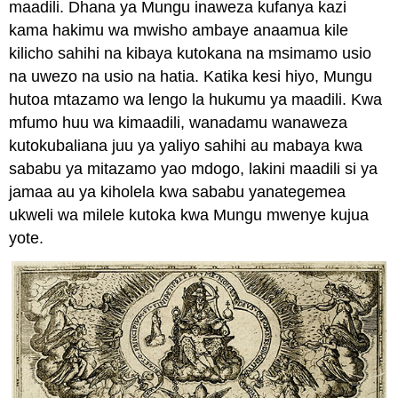
maadili. Dhana ya Mungu inaweza kufanya kazi
kama hakimu wa mwisho ambaye anaamua kile
kilicho sahihi na kibaya kutokana na msimamo usio
na uwezo na usio na hatia. Katika kesi hiyo, Mungu
hutoa mtazamo wa lengo la hukumu ya maadili. Kwa
mfumo huu wa kimaadili, wanadamu wanaweza
kutokubaliana juu ya yaliyo sahihi au mabaya kwa
sababu ya mitazamo yao mdogo, lakini maadili si ya
jamaa au ya kiholela kwa sababu yanategemea
ukweli wa milele kutoka kwa Mungu mwenye kujua
yote.