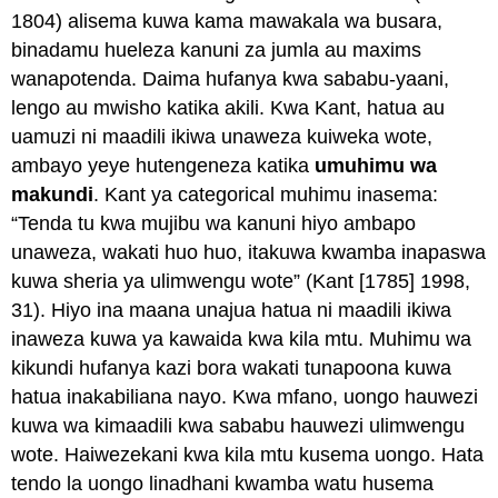
1804) alisema kuwa kama mawakala wa busara,
binadamu hueleza kanuni za jumla au maxims
wanapotenda. Daima hufanya kwa sababu-yaani,
lengo au mwisho katika akili. Kwa Kant, hatua au
uamuzi ni maadili ikiwa unaweza kuiweka wote,
ambayo yeye hutengeneza katika
umuhimu wa
makundi
. Kant ya categorical muhimu inasema:
“Tenda tu kwa mujibu wa kanuni hiyo ambapo
unaweza, wakati huo huo, itakuwa kwamba inapaswa
kuwa sheria ya ulimwengu wote” (Kant [1785] 1998,
31). Hiyo ina maana unajua hatua ni maadili ikiwa
inaweza kuwa ya kawaida kwa kila mtu. Muhimu wa
kikundi hufanya kazi bora wakati tunapoona kuwa
hatua inakabiliana nayo. Kwa mfano, uongo hauwezi
kuwa wa kimaadili kwa sababu hauwezi ulimwengu
wote. Haiwezekani kwa kila mtu kusema uongo. Hata
tendo la uongo linadhani kwamba watu husema