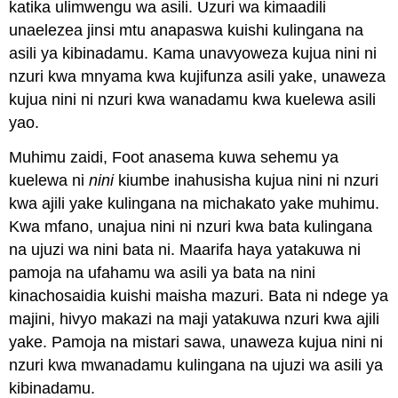
katika ulimwengu wa asili. Uzuri wa kimaadili
unaelezea jinsi mtu anapaswa kuishi kulingana na
asili ya kibinadamu. Kama unavyoweza kujua nini ni
nzuri kwa mnyama kwa kujifunza asili yake, unaweza
kujua nini ni nzuri kwa wanadamu kwa kuelewa asili
yao.
Muhimu zaidi, Foot anasema kuwa sehemu ya
kuelewa ni
nini
kiumbe inahusisha kujua nini ni nzuri
kwa ajili yake kulingana na michakato yake muhimu.
Kwa mfano, unajua nini ni nzuri kwa bata kulingana
na ujuzi wa nini bata ni. Maarifa haya yatakuwa ni
pamoja na ufahamu wa asili ya bata na nini
kinachosaidia kuishi maisha mazuri. Bata ni ndege ya
majini, hivyo makazi na maji yatakuwa nzuri kwa ajili
yake. Pamoja na mistari sawa, unaweza kujua nini ni
nzuri kwa mwanadamu kulingana na ujuzi wa asili ya
kibinadamu.