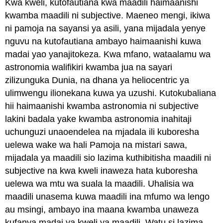
Kwa kweli, kutofautiana kwa maadili haimaanishi
kwamba maadili ni subjective. Maeneo mengi, ikiwa
ni pamoja na sayansi ya asili, yana mijadala yenye
nguvu na kutofautiana ambayo haimaanishi kuwa
madai yao yanajitokeza. Kwa mfano, wataalamu wa
astronomia walifikiri kwamba jua na sayari
zilizunguka Dunia, na dhana ya heliocentric ya
ulimwengu ilionekana kuwa ya uzushi. Kutokubaliana
hii haimaanishi kwamba astronomia ni subjective
lakini badala yake kwamba astronomia inahitaji
uchunguzi unaoendelea na mjadala ili kuboresha
uelewa wake wa hali Pamoja na mistari sawa,
mijadala ya maadili sio lazima kuthibitisha maadili ni
subjective na kwa kweli inaweza hata kuboresha
uelewa wa mtu wa suala la maadili. Uhalisia wa
maadili unasema kuwa maadili ina mfumo wa lengo
au msingi, ambayo ina maana kwamba unaweza
kufanya madai ya kweli ya maadili. Watu si lazima,