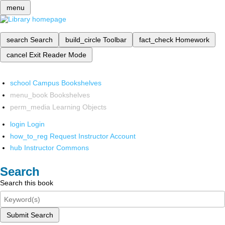
menu
search
Search
build_circle
Toolbar
fact_check
Homework
cancel
Exit Reader Mode
school
Campus Bookshelves
menu_book
Bookshelves
perm_media
Learning Objects
login
Login
how_to_reg
Request Instructor Account
hub
Instructor Commons
Search
Search this book
Submit Search