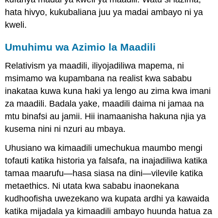
hata hivyo, kukubaliana juu ya madai ambayo ni ya
kweli.
Umuhimu wa Azimio la Maadili
Relativism ya maadili, iliyojadiliwa mapema, ni
msimamo wa kupambana na realist kwa sababu
inakataa kuwa kuna haki ya lengo au zima kwa imani
za maadili. Badala yake, maadili daima ni jamaa na
mtu binafsi au jamii. Hii inamaanisha hakuna njia ya
kusema nini ni nzuri au mbaya.
Uhusiano wa kimaadili umechukua maumbo mengi
tofauti katika historia ya falsafa, na inajadiliwa katika
tamaa maarufu—hasa siasa na dini—vilevile katika
metaethics. Ni utata kwa sababu inaonekana
kudhoofisha uwezekano wa kupata ardhi ya kawaida
katika mijadala ya kimaadili ambayo huunda hatua za