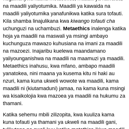
Maadili
na maadili yaliyotumika. Maadili ya kawaida na
Umuhimu
maadili yaliyotumika yanafunikwa katika sura tofauti.
wa
Kila shamba linajulikana kwa
kiwango tofauti cha
Azimio
uchunguzi na uchambuzi.
Metaethics
inalenga katika
la
Maadili
hoja ya maadili na maswali ya msingi ambayo
Misingi
kuchunguza mawazo kuhusiana na imani za maadili
ya
na mazoezi. Inajaribu kuelewa maandamano
Kimungu
yaliyounganishwa na maadili na maamuzi ya maadili.
na
ya
Metaethics inahusu, kwa mfano, ambapo maadili
Kidini
yanatokea, nini maana ya kusema kitu ni haki au
kwa
nzuri, kama kuna ukweli wowote wa maadili, kama
Maadili
maadili ni (kiutamaduni) jamaa, na kama kuna msingi
Augustine
juu
wa kisaikolojia kwa mazoea ya maadili na hukumu za
ya
thamani.
Imani
na
Katika sehemu mbili zilizopita, kwa kuuliza kama
Maarifa
kuna tofauti ya thamani ya ukweli na maadili gani,
Tatizo