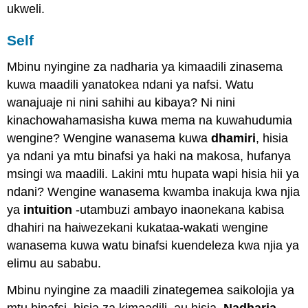
ukweli.
Self
Mbinu nyingine za nadharia ya kimaadili zinasema
kuwa maadili yanatokea ndani ya nafsi. Watu
wanajuaje ni nini sahihi au kibaya? Ni nini
kinachowahamasisha kuwa mema na kuwahudumia
wengine? Wengine wanasema kuwa
dhamiri
, hisia
ya ndani ya mtu binafsi ya haki na makosa, hufanya
msingi wa maadili. Lakini mtu hupata wapi hisia hii ya
ndani? Wengine wanasema kwamba inakuja kwa njia
ya
intuition
-utambuzi ambayo inaonekana kabisa
dhahiri na haiwezekani kukataa-wakati wengine
wanasema kuwa watu binafsi kuendeleza kwa njia ya
elimu au sababu.
Mbinu nyingine za maadili zinategemea saikolojia ya
mtu binafsi, hisia za kimaadili, au hisia.
Nadharia