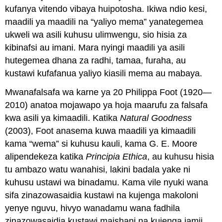
kufanya vitendo vibaya huipotosha. Ikiwa ndio kesi,
maadili ya maadili na “yaliyo mema” yanategemea
ukweli wa asili kuhusu ulimwengu, sio hisia za
kibinafsi au imani. Mara nyingi maadili ya asili
hutegemea dhana za radhi, tamaa, furaha, au
kustawi kufafanua yaliyo kiasili mema au mabaya.
Mwanafalsafa wa karne ya 20 Philippa Foot (1920—
2010) anatoa mojawapo ya hoja maarufu za falsafa
kwa asili ya kimaadili. Katika
Natural Goodness
(2003), Foot anasema kuwa maadili ya kimaadili
kama “wema” si kuhusu kauli, kama G. E. Moore
alipendekeza katika
Principia Ethica
, au kuhusu hisia
tu ambazo watu wanahisi, lakini badala yake ni
kuhusu ustawi wa binadamu. Kama vile nyuki wana
sifa zinazowasaidia kustawi na kujenga makoloni
yenye nguvu, hivyo wanadamu wana fadhila
zinazowasaidia kustawi maishani na kujenga jamii