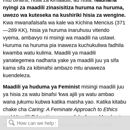
nyingi za maadili zinasisitiza
huruma na huruma
,
uwezo wa kuteseka na kushiriki hisia za wengine.
Kwa mwanafalsafa wa kale wa Kichina Mencius (371
—289 KK), hisia ya huruma inaruhusu vitendo
vyema, ambavyo ni msingi wa maadili na ustawi.
Huruma na huruma pia inaweza kuchukuliwa fadhila
kwamba watu kulima. Maadili ya maadili
yanategemea nadharia yake ya maadili juu ya sifa
kama sifa za kibinafsi ambazo mtu anaweza
kuendeleza.
Maadili ya huduma ya Feminist
misingi maadili juu
ya hisia za watu binafsi 'kwa ajili ya watu ambao
wana jukumu kubwa katika maisha yao. Katika kitabu
chake cha
Caring: A Feminate Approach to Ethics
and Maadili Education
, mwanafalsafa wa Marekani
Nel Noddings (b. 1929) anasema kuwa “maadili