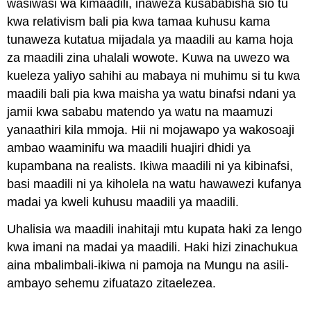
wasiwasi wa kimaadili, inaweza kusababisha sio tu
kwa relativism bali pia kwa tamaa kuhusu kama
tunaweza kutatua mijadala ya maadili au kama hoja
za maadili zina uhalali wowote. Kuwa na uwezo wa
kueleza yaliyo sahihi au mabaya ni muhimu si tu kwa
maadili bali pia kwa maisha ya watu binafsi ndani ya
jamii kwa sababu matendo ya watu na maamuzi
yanaathiri kila mmoja. Hii ni mojawapo ya wakosoaji
ambao waaminifu wa maadili huajiri dhidi ya
kupambana na realists. Ikiwa maadili ni ya kibinafsi,
basi maadili ni ya kiholela na watu hawawezi kufanya
madai ya kweli kuhusu maadili ya maadili.
Uhalisia wa maadili inahitaji mtu kupata haki za lengo
kwa imani na madai ya maadili. Haki hizi zinachukua
aina mbalimbali-ikiwa ni pamoja na Mungu na asili-
ambayo sehemu zifuatazo zitaelezea.