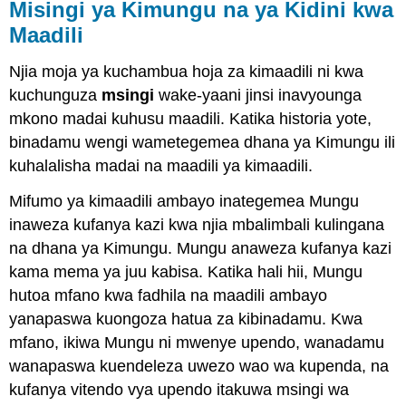
Misingi ya Kimungu na ya Kidini kwa
Maadili
Njia moja ya kuchambua hoja za kimaadili ni kwa
kuchunguza
msingi
wake-yaani jinsi inavyounga
mkono madai kuhusu maadili. Katika historia yote,
binadamu wengi wametegemea dhana ya Kimungu ili
kuhalalisha madai na maadili ya kimaadili.
Mifumo ya kimaadili ambayo inategemea Mungu
inaweza kufanya kazi kwa njia mbalimbali kulingana
na dhana ya Kimungu. Mungu anaweza kufanya kazi
kama mema ya juu kabisa. Katika hali hii, Mungu
hutoa mfano kwa fadhila na maadili ambayo
yanapaswa kuongoza hatua za kibinadamu. Kwa
mfano, ikiwa Mungu ni mwenye upendo, wanadamu
wanapaswa kuendeleza uwezo wao wa kupenda, na
kufanya vitendo vya upendo itakuwa msingi wa