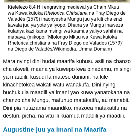
Kielelezo 8.4 Hii engraving medieval ya Chain Mkuu
wa Kuwa kutoka
Rhetorica Christiana
na Fray Diego de
Valadés (1579) inaonyesha Mungu juu ya kiti cha enzi
tawala juu ya yote yaliyopo. Dhana ya Mungu inaweza
kufanya kazi kama msingi wa kuamua yaliyo sahihi na
mabaya. (mikopo: “Mlolongo Mkuu wa Kuwa kutoka
Rhetorica christiana na Fray Diego de Valades (1579)”
na Diego de Valadés/Wikimedia, Umma Domain)
Mara nyingi dini hudai maarifa kuhusu asili na chanzo
cha ukweli, maana ya kuwepo kwa binadamu, misingi
ya maadili, kusudi la mateso duniani, na kile
kinachotokea wakati watu wanakufa. Dini nyingi
huchukulia maadili ya imani yao kuwa yanatokana na
chanzo cha Mungu, mafunuo matakatifu, au manabii.
Dini pia hutazama maandiko, mazoea matakatifu na
desturi, picha, na vitu ili kuamua maadili ya maadili.
Augustine juu ya Imani na Maarifa