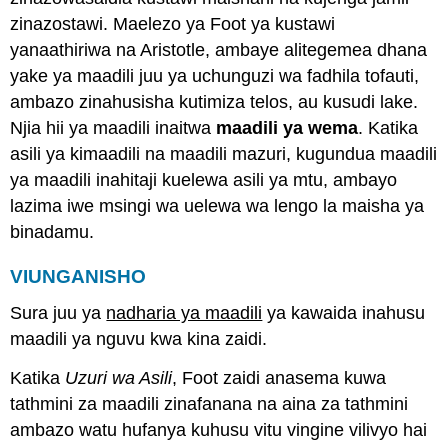
zinazostawi. Maelezo ya Foot ya kustawi
yanaathiriwa na Aristotle, ambaye alitegemea dhana
yake ya maadili juu ya uchunguzi wa fadhila tofauti,
ambazo zinahusisha kutimiza telos, au kusudi lake.
Njia hii ya maadili inaitwa
maadili ya wema
. Katika
asili ya kimaadili na maadili mazuri, kugundua maadili
ya maadili inahitaji kuelewa asili ya mtu, ambayo
lazima iwe msingi wa uelewa wa lengo la maisha ya
binadamu.
VIUNGANISHO
Sura juu ya
nadharia ya maadili
ya kawaida inahusu
maadili ya nguvu kwa kina zaidi.
Katika
Uzuri wa Asili
, Foot zaidi anasema kuwa
tathmini za maadili zinafanana na aina za tathmini
ambazo watu hufanya kuhusu vitu vingine vilivyo hai