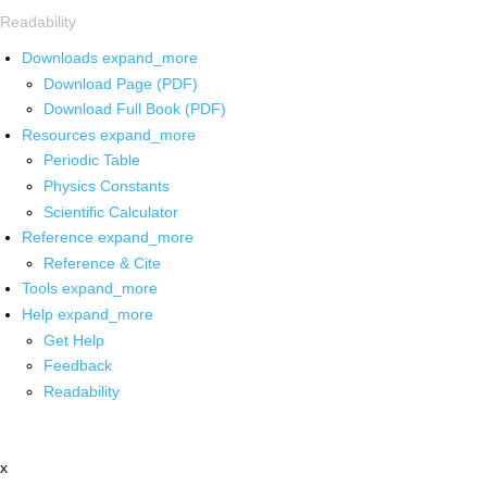
Readability
Downloads
expand_more
Download Page (PDF)
Download Full Book (PDF)
Resources
expand_more
Periodic Table
Physics Constants
Scientific Calculator
Reference
expand_more
Reference & Cite
Tools
expand_more
Help
expand_more
Get Help
Feedback
Readability
x