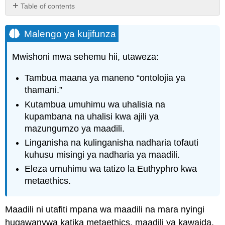
Table of contents
Malengo
ya
Malengo ya kujifunza
kujifunza
Ontolojia
Mwishoni mwa sehemu hii, utaweza:
ya
thamani
Tambua maana ya maneno “ontolojia ya
Uhalisi
thamani.”
na
Kutambua umuhimu wa uhalisia na
Kupambana
kupambana na uhalisi kwa ajili ya
na
uhalisi
mazungumzo ya maadili.
Fikiria
Linganisha na kulinganisha nadharia tofauti
kama
kuhusu misingi ya nadharia ya maadili.
mwanafalsafa
Eleza umuhimu wa tatizo la Euthyphro kwa
Umuhimu
metaethics.
wa
Mjadala
ndani
Maadili ni utafiti mpana wa maadili na mara nyingi
ya
hugawanywa katika metaethics, maadili ya kawaida,
Realism