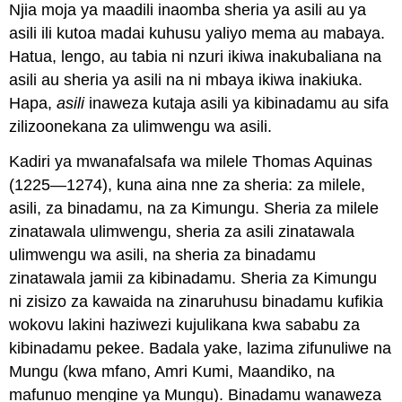
Njia moja ya maadili inaomba sheria ya asili au ya
asili ili kutoa madai kuhusu yaliyo mema au mabaya.
Hatua, lengo, au tabia ni nzuri ikiwa inakubaliana na
asili au sheria ya asili na ni mbaya ikiwa inakiuka.
Hapa,
asili
inaweza kutaja asili ya kibinadamu au sifa
zilizoonekana za ulimwengu wa asili.
Kadiri ya mwanafalsafa wa milele Thomas Aquinas
(1225—1274), kuna aina nne za sheria: za milele,
asili, za binadamu, na za Kimungu. Sheria za milele
zinatawala ulimwengu, sheria za asili zinatawala
ulimwengu wa asili, na sheria za binadamu
zinatawala jamii za kibinadamu. Sheria za Kimungu
ni zisizo za kawaida na zinaruhusu binadamu kufikia
wokovu lakini haziwezi kujulikana kwa sababu za
kibinadamu pekee. Badala yake, lazima zifunuliwe na
Mungu (kwa mfano, Amri Kumi, Maandiko, na
mafunuo mengine ya Mungu). Binadamu wanaweza