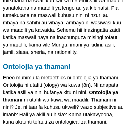
tulikutana na swali kuu katika metethics-ikiwa maadili
la
yanatokana na maadili ya lengo au ya kibinafsi. Pia
Euthyphro
Misingi
tumekutana na maswali kuhusu nini ni nzuri au
ya
mbaya na sahihi au vibaya, ambayo ni wasiwasi kuu
asili
wa maadili ya kawaida. Sehemu hii inazingatia zaidi
na
ya
katika maswali haya na inachunguza misingi tofauti
Binadamu
ya maadili, kama vile Mungu, imani ya kidini, asili,
kwa
jamii, siasa, sheria, na rationality.
Maadili
ya
Ontolojia ya thamani
Maadili
Hali
Eneo muhimu la metaethics ni ontolojia ya thamani.
na
Sheria
Ontolojia ni utafiti (ology) wa kuwa (ōn). Ni anapata
ya
katika asili ya nini hufanya kitu ni nini.
Ontolojia ya
Asili
thamani
ni utafiti wa kuwa wa maadili. Thamani ni
Maadili
nini? Je, ni taarifa kuhusu ukweli? wazo subjective au
Naturalism
imani? Hali ya akili au hisia? Kama utakavyoona,
VIUNGANISHO
kuna akaunti tofauti za ontological za thamani.
Sababu