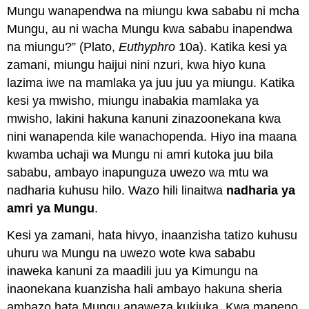
Mungu wanapendwa na miungu kwa sababu ni mcha
Mungu, au ni wacha Mungu kwa sababu inapendwa
na miungu?” (Plato,
Euthyphro
10a). Katika kesi ya
zamani, miungu haijui nini nzuri, kwa hiyo kuna
lazima iwe na mamlaka ya juu juu ya miungu. Katika
kesi ya mwisho, miungu inabakia mamlaka ya
mwisho, lakini hakuna kanuni zinazoonekana kwa
nini wanapenda kile wanachopenda. Hiyo ina maana
kwamba uchaji wa Mungu ni amri kutoka juu bila
sababu, ambayo inapunguza uwezo wa mtu wa
nadharia kuhusu hilo. Wazo hili linaitwa
nadharia ya
amri ya Mungu
.
Kesi ya zamani, hata hivyo, inaanzisha tatizo kuhusu
uhuru wa Mungu na uwezo wote kwa sababu
inaweka kanuni za maadili juu ya Kimungu na
inaonekana kuanzisha hali ambayo hakuna sheria
ambazo hata Mungu anaweza kukiuka. Kwa maneno