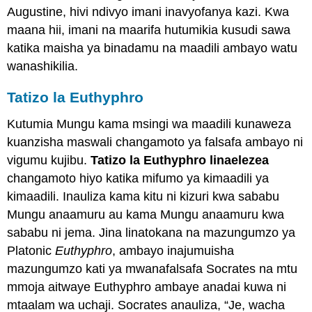
Augustine, hivi ndivyo imani inavyofanya kazi. Kwa
maana hii, imani na maarifa hutumikia kusudi sawa
katika maisha ya binadamu na maadili ambayo watu
wanashikilia.
Tatizo la Euthyphro
Kutumia Mungu kama msingi wa maadili kunaweza
kuanzisha maswali changamoto ya falsafa ambayo ni
vigumu kujibu.
Tatizo la Euthyphro linaelezea
changamoto hiyo katika mifumo ya kimaadili ya
kimaadili. Inauliza kama kitu ni kizuri kwa sababu
Mungu anaamuru au kama Mungu anaamuru kwa
sababu ni jema. Jina linatokana na mazungumzo ya
Platonic
Euthyphro
, ambayo inajumuisha
mazungumzo kati ya mwanafalsafa Socrates na mtu
mmoja aitwaye Euthyphro ambaye anadai kuwa ni
mtaalam wa uchaji. Socrates anauliza, “Je, wacha