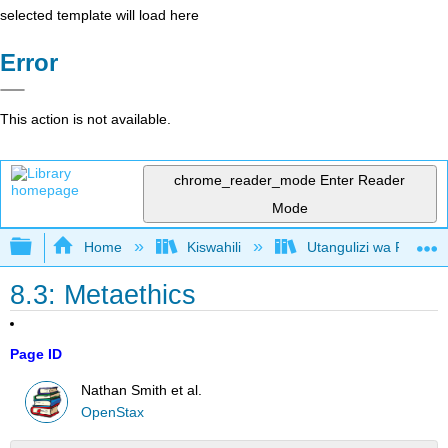
selected template will load here
Error
This action is not available.
chrome_reader_mode
Enter Reader
Mode
Expand/collapse global hierarchy
Home
Kiswahili
Utangulizi wa Falsafa
8.3: Metaethics
Page ID
Nathan Smith et al.
OpenStax