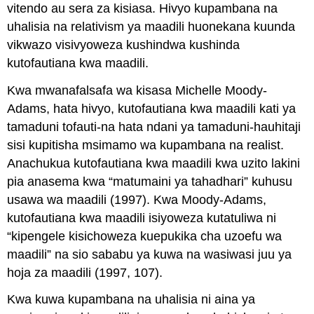
vitendo au sera za kisiasa. Hivyo kupambana na
uhalisia na relativism ya maadili huonekana kuunda
vikwazo visivyoweza kushindwa kushinda
kutofautiana kwa maadili.
Kwa mwanafalsafa wa kisasa Michelle Moody-
Adams, hata hivyo, kutofautiana kwa maadili kati ya
tamaduni tofauti-na hata ndani ya tamaduni-hauhitaji
sisi kupitisha msimamo wa kupambana na realist.
Anachukua kutofautiana kwa maadili kwa uzito lakini
pia anasema kwa “matumaini ya tahadhari” kuhusu
usawa wa maadili (1997). Kwa Moody-Adams,
kutofautiana kwa maadili isiyoweza kutatuliwa ni
“kipengele kisichoweza kuepukika cha uzoefu wa
maadili” na sio sababu ya kuwa na wasiwasi juu ya
hoja za maadili (1997, 107).
Kwa kuwa kupambana na uhalisia ni aina ya