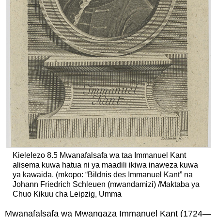
Kielelezo 8.5 Mwanafalsafa wa taa Immanuel Kant
alisema kuwa hatua ni ya maadili ikiwa inaweza kuwa
ya kawaida. (mkopo: “Bildnis des Immanuel Kant” na
Johann Friedrich Schleuen (mwandamizi) /Maktaba ya
Chuo Kikuu cha Leipzig, Umma
Mwanafalsafa wa Mwangaza Immanuel Kant (1724—