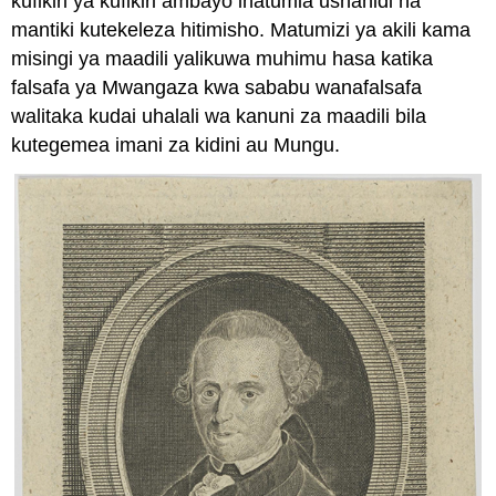
kufikiri ya kufikiri ambayo inatumia ushahidi na
mantiki kutekeleza hitimisho. Matumizi ya akili kama
misingi ya maadili yalikuwa muhimu hasa katika
falsafa ya Mwangaza kwa sababu wanafalsafa
walitaka kudai uhalali wa kanuni za maadili bila
kutegemea imani za kidini au Mungu.