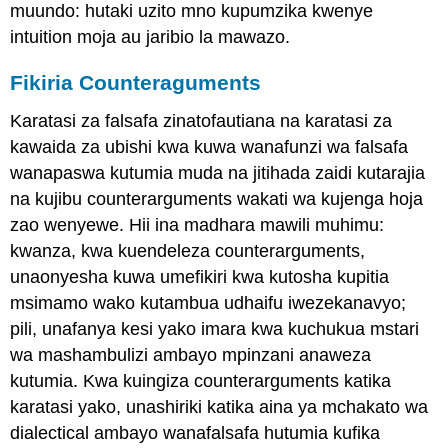
muundo: hutaki uzito mno kupumzika kwenye
intuition moja au jaribio la mawazo.
Fikiria Counteraguments
Karatasi za falsafa zinatofautiana na karatasi za
kawaida za ubishi kwa kuwa wanafunzi wa falsafa
wanapaswa kutumia muda na jitihada zaidi kutarajia
na kujibu counterarguments wakati wa kujenga hoja
zao wenyewe. Hii ina madhara mawili muhimu:
kwanza, kwa kuendeleza counterarguments,
unaonyesha kuwa umefikiri kwa kutosha kupitia
msimamo wako kutambua udhaifu iwezekanavyo;
pili, unafanya kesi yako imara kwa kuchukua mstari
wa mashambulizi ambayo mpinzani anaweza
kutumia. Kwa kuingiza counterarguments katika
karatasi yako, unashiriki katika aina ya mchakato wa
dialectical ambayo wanafalsafa hutumia kufika