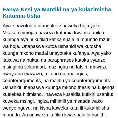
Fanya Kesi ya Mantiki na ya kulazimisha
Kutumia Usha
Aya zinazofuata utangulizi zinaweka hoja yako.
Mkakati mmoja unaweza kutumia kwa mafanikio
kujenga aya ni kufikiri katika suala la muundo mzuri
wa hoja. Unapaswa kutoa ushahidi wa kutosha ili
kuunga mkono madai unayotaka kufanya. Aya yako
itakuwa na nukuu na paraphrases kutoka vyanzo
msingi na sekondari, mazingira na tafsiri, mawazo
riwaya na mawazo, mifano na analogies,
counterarguments, na majibu ya counterarguments.
Ushahidi unapaswa kuunga mkono thesis na kujenga
kuelekea hitimisho. Inaweza kusaidia kufikiri usanifu:
kuweka msingi, ingiza mihimili ya msaada wako
wenye nguvu, na kisha kuweka kuta ili kukamilisha
muundo. Au unaweza kufikiri kwa suala la hadithi: