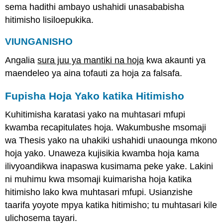
sema hadithi ambayo ushahidi unasababisha
hitimisho lisiloepukika.
VIUNGANISHO
Angalia
sura juu ya mantiki na hoja
kwa akaunti ya
maendeleo ya aina tofauti za hoja za falsafa.
Fupisha Hoja Yako katika Hitimisho
Kuhitimisha karatasi yako na muhtasari mfupi
kwamba recapitulates hoja. Wakumbushe msomaji
wa Thesis yako na uhakiki ushahidi unaounga mkono
hoja yako. Unaweza kujisikia kwamba hoja kama
ilivyoandikwa inapaswa kusimama peke yake. Lakini
ni muhimu kwa msomaji kuimarisha hoja katika
hitimisho lako kwa muhtasari mfupi. Usianzishe
taarifa yoyote mpya katika hitimisho; tu muhtasari kile
ulichosema tayari.