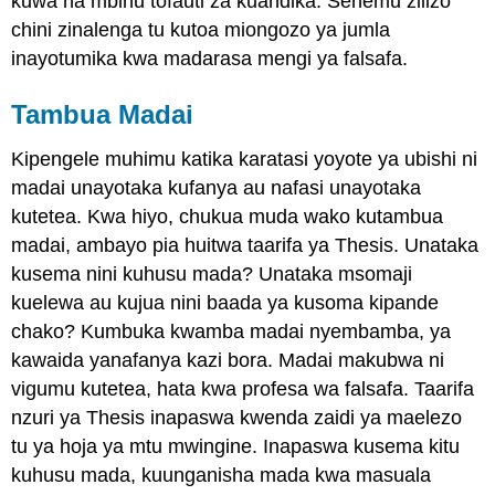
kuwa na mbinu tofauti za kuandika. Sehemu zilizo
Kuwakilisha
kwa
chini zinalenga tu kutoa miongozo ya jumla
usahihi
inayotumika kwa madarasa mengi ya falsafa.
nyenzo
Chanzo
Tambua Madai
Panga
Karatasi
Kipengele muhimu katika karatasi yoyote ya ubishi ni
Yako
madai unayotaka kufanya au nafasi unayotaka
Kuanzisha
kutetea. Kwa hiyo, chukua muda wako kutambua
Thesis
yako
madai, ambayo pia huitwa taarifa ya Thesis. Unataka
Fanya
kusema nini kuhusu mada? Unataka msomaji
Kesi
kuelewa au kujua nini baada ya kusoma kipande
ya
Mantiki
chako? Kumbuka kwamba madai nyembamba, ya
na
kawaida yanafanya kazi bora. Madai makubwa ni
ya
vigumu kutetea, hata kwa profesa wa falsafa. Taarifa
kulazimisha
nzuri ya Thesis inapaswa kwenda zaidi ya maelezo
Kutumia
Usha
tu ya hoja ya mtu mwingine. Inapaswa kusema kitu
VIUNGANISHO
kuhusu mada, kuunganisha mada kwa masuala