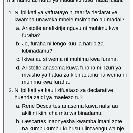
Ni ipi kati ya yafuatayo ni taarifa declarative
kwamba unaweka mbele msimamo au madai?
Aristotle anafikirije nguvu ni muhimu kwa
furaha?
Je, furaha ni lengo kuu la hatua za
kibinadamu?
Ikiwa au si wema ni muhimu kwa furaha.
Aristotle anasema kuwa furaha ni nzuri ya
mwisho ya hatua za kibinadamu na wema ni
muhimu kwa furaha.
Ni ipi kati ya kauli zifuatazo za declarative
huenda zaidi ya maelezo tu?
René Descartes anasema kuwa nafsi au
akili ni kiini cha mtu wa binadamu.
Descartes inaonyesha kwamba imani zote
na kumbukumbu kuhusu ulimwengu wa nje