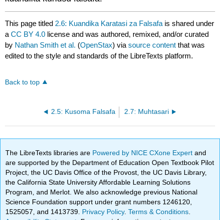
This page titled
2.6: Kuandika Karatasi za Falsafa
is shared under
a
CC BY 4.0
license and was authored, remixed, and/or curated
by
Nathan Smith et al.
(
OpenStax
) via
source content
that was
edited to the style and standards of the LibreTexts platform.
Back to top
2.5: Kusoma Falsafa
2.7: Muhtasari
The LibreTexts libraries are
Powered by NICE CXone Expert
and
are supported by the Department of Education Open Textbook Pilot
Project, the UC Davis Office of the Provost, the UC Davis Library,
the California State University Affordable Learning Solutions
Program, and Merlot. We also acknowledge previous National
Science Foundation support under grant numbers 1246120,
1525057, and 1413739.
Privacy Policy
.
Terms & Conditions
.