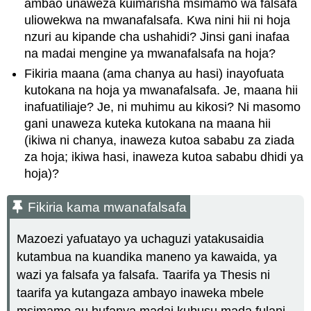
ambao unaweza kuimarisha msimamo wa falsafa
uliowekwa na mwanafalsafa. Kwa nini hii ni hoja
nzuri au kipande cha ushahidi? Jinsi gani inafaa
na madai mengine ya mwanafalsafa na hoja?
Fikiria maana (ama chanya au hasi) inayofuata
kutokana na hoja ya mwanafalsafa. Je, maana hii
inafuatiliaje? Je, ni muhimu au kikosi? Ni masomo
gani unaweza kuteka kutokana na maana hii
(ikiwa ni chanya, inaweza kutoa sababu za ziada
za hoja; ikiwa hasi, inaweza kutoa sababu dhidi ya
hoja)?
Fikiria kama mwanafalsafa
Mazoezi yafuatayo ya uchaguzi yatakusaidia
kutambua na kuandika maneno ya kawaida, ya
wazi ya falsafa ya falsafa. Taarifa ya Thesis ni
taarifa ya kutangaza ambayo inaweka mbele
msimamo au hufanya madai kuhusu mada fulani.