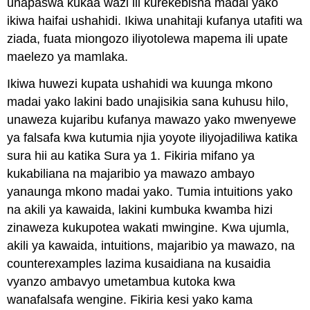
unapaswa kukaa wazi ili kurekebisha madai yako
ikiwa haifai ushahidi. Ikiwa unahitaji kufanya utafiti wa
ziada, fuata miongozo iliyotolewa mapema ili upate
maelezo ya mamlaka.
Ikiwa huwezi kupata ushahidi wa kuunga mkono
madai yako lakini bado unajisikia sana kuhusu hilo,
unaweza kujaribu kufanya mawazo yako mwenyewe
ya falsafa kwa kutumia njia yoyote iliyojadiliwa katika
sura hii au katika Sura ya 1. Fikiria mifano ya
kukabiliana na majaribio ya mawazo ambayo
yanaunga mkono madai yako. Tumia intuitions yako
na akili ya kawaida, lakini kumbuka kwamba hizi
zinaweza kukupotea wakati mwingine. Kwa ujumla,
akili ya kawaida, intuitions, majaribio ya mawazo, na
counterexamples lazima kusaidiana na kusaidia
vyanzo ambavyo umetambua kutoka kwa
wanafalsafa wengine. Fikiria kesi yako kama