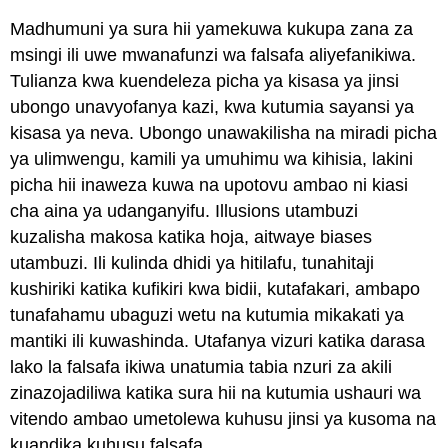
Madhumuni ya sura hii yamekuwa kukupa zana za
msingi ili uwe mwanafunzi wa falsafa aliyefanikiwa.
Tulianza kwa kuendeleza picha ya kisasa ya jinsi
ubongo unavyofanya kazi, kwa kutumia sayansi ya
kisasa ya neva. Ubongo unawakilisha na miradi picha
ya ulimwengu, kamili ya umuhimu wa kihisia, lakini
picha hii inaweza kuwa na upotovu ambao ni kiasi
cha aina ya udanganyifu. Illusions utambuzi
kuzalisha makosa katika hoja, aitwaye biases
utambuzi. Ili kulinda dhidi ya hitilafu, tunahitaji
kushiriki katika kufikiri kwa bidii, kutafakari, ambapo
tunafahamu ubaguzi wetu na kutumia mikakati ya
mantiki ili kuwashinda. Utafanya vizuri katika darasa
lako la falsafa ikiwa unatumia tabia nzuri za akili
zinazojadiliwa katika sura hii na kutumia ushauri wa
vitendo ambao umetolewa kuhusu jinsi ya kusoma na
kuandika kuhusu falsafa.