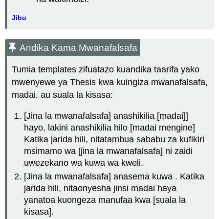
Jibu
Andika Kama Mwanafalsafa
Tumia templates zifuatazo kuandika taarifa yako
mwenyewe ya Thesis kwa kuingiza mwanafalsafa,
madai, au suala la kisasa:
[Jina la mwanafalsafa] anashikilia [madai]]
hayo, lakini
anashikilia hilo [madai mengine]
Katika jarida hili, nitatambua sababu za kufikiri
msimamo wa [jina la mwanafalsafa] ni zaidi
uwezekano wa kuwa wa kweli.
[Jina la mwanafalsafa] anasema kuwa
. Katika
jarida hili, nitaonyesha jinsi madai haya
yanatoa kuongeza manufaa kwa [suala la
kisasa].