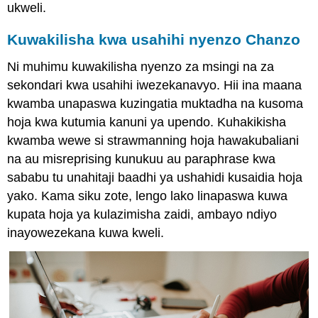
ukweli.
Kuwakilisha kwa usahihi nyenzo Chanzo
Ni muhimu kuwakilisha nyenzo za msingi na za
sekondari kwa usahihi iwezekanavyo. Hii ina maana
kwamba unapaswa kuzingatia muktadha na kusoma
hoja kwa kutumia kanuni ya upendo. Kuhakikisha
kwamba wewe si strawmanning hoja hawakubaliani
na au misreprising kunukuu au paraphrase kwa
sababu tu unahitaji baadhi ya ushahidi kusaidia hoja
yako. Kama siku zote, lengo lako linapaswa kuwa
kupata hoja ya kulazimisha zaidi, ambayo ndiyo
inayowezekana kuwa kweli.