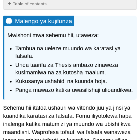
Table of contents
Malengo
ya
Malengo ya kujifunza
kujifunza
Tambua
Mwishoni mwa sehemu hii, utaweza:
Madai
Fikiria
Tambua na ueleze muundo wa karatasi ya
kama
falsafa.
mwanafalsafa
Unda taarifa za Thesis ambazo zinaweza
Andika
kusimamiwa na za kutosha maalum.
Kama
Mwanafalsafa
Kukusanya ushahidi na kuunda hoja.
Kukusanya
Panga mawazo katika uwasilishaji ulioandikwa.
Ushahidi
na
Kujenga
Sehemu hii itatoa ushauri wa vitendo juu ya jinsi ya
kesi
kuandika karatasi za falsafa. Fomu iliyotolewa hapa
yako
inalenga katika matumizi ya muundo wa ubishi kwa
Fikiria
maandishi. Waprofesa tofauti wa falsafa wanaweza
Counteraguments