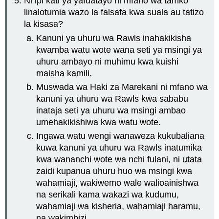
Ni ipi kati ya yafuatayo ni mfano wa tamko
linalotumia wazo la falsafa kwa suala au tatizo
la kisasa?
Kanuni ya uhuru wa Rawls inahakikisha
kwamba watu wote wana seti ya msingi ya
uhuru ambayo ni muhimu kwa kuishi
maisha kamili.
Muswada wa Haki za Marekani ni mfano wa
kanuni ya uhuru wa Rawls kwa sababu
inataja seti ya uhuru wa msingi ambao
umehakikishiwa kwa watu wote.
Ingawa watu wengi wanaweza kukubaliana
kuwa kanuni ya uhuru wa Rawls inatumika
kwa wananchi wote wa nchi fulani, ni utata
zaidi kupanua uhuru huo wa msingi kwa
wahamiaji, wakiwemo wale walioainishwa
na serikali kama wakazi wa kudumu,
wahamiaji wa kisheria, wahamiaji haramu,
na wakimbizi.