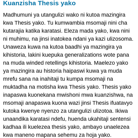
Kuanzisha Thesis yako
Madhumuni ya utangulizi wako ni kutoa mazingira
kwa Thesis yako. Tu kumwambia msomaji nini cha
kutarajia katika karatasi. Eleza mada yako, kwa nini
ni muhimu, na jinsi inatokea ndani ya kazi ulizosoma.
Unaweza kuwa na kutoa baadhi ya mazingira ya
kihistoria, lakini kuepuka generalizations wote pana
na muda winded retellings kihistoria. Maelezo yako
ya mazingira au historia haipaswi kuwa ya muda
mrefu sana na inahitaji tu kumpa msomaji na
muktadha na motisha kwa Thesis yako. Thesis yako
inapaswa kuonekana mwishoni mwa kuanzishwa, na
msomaji anapaswa kuona wazi jinsi Thesis ifuatavyo
kutoka kwenye nyenzo za utangulizi ulizotoa. Ikiwa
unaandika karatasi ndefu, huenda ukahitaji sentensi
kadhaa ili kuelezea thesis yako, ambayo unaelezea
kwa maneno mapana sehemu za hoja yako.