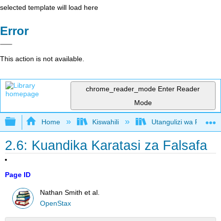
selected template will load here
Error
This action is not available.
chrome_reader_mode
Enter Reader
Mode
Expand/collapse global hierarchy
Home
Kiswahili
Utangulizi wa Falsafa
2.6: Kuandika Karatasi za Falsafa
Page ID
Nathan Smith et al.
OpenStax