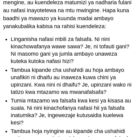
Fupisha
mengine, au kuendeleza matumizi ya nadharia fulani
Hoja
au nafasi inayotetewa na mtu mwingine. Hapa kuna
Yako
baadhi ya mawazo ya kuunda madai ambayo
katika
Hitimisho
yanakubalika kabisa na rahisi kuendeleza:
Linganisha nafasi mbili za falsafa. Ni nini
kinachowafanya wawe sawa? Je, ni tofauti gani?
Ni masomo gani ya jumla ambayo unaweza
kuteka kutoka nafasi hizi?
Tambua kipande cha ushahidi au hoja ambayo
unafikiri ni dhaifu au inaweza kuwa chini ya
upinzani. Kwa nini ni dhaifu? Je, upinzani wako ni
tatizo kwa mtazamo wa mwanafalsafa?
Tumia mtazamo wa falsafa kwa kesi ya kisasa au
suala. Ni nini kinachofanya nafasi hii ya falsafa
inatumika? Je, ingewezaje kutusaidia kuelewa
kesi?
Tambua hoja nyingine au kipande cha ushahidi