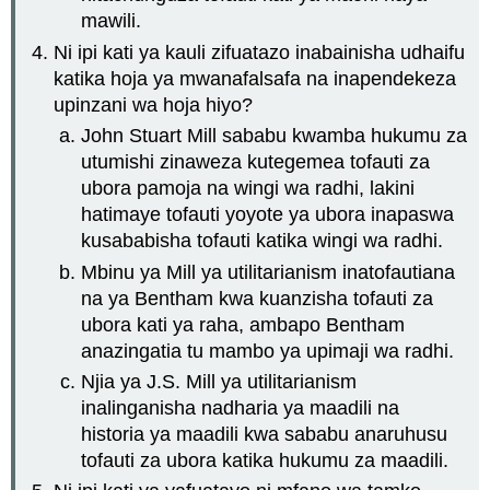
mawili.
Ni ipi kati ya kauli zifuatazo inabainisha udhaifu
katika hoja ya mwanafalsafa na inapendekeza
upinzani wa hoja hiyo?
John Stuart Mill sababu kwamba hukumu za
utumishi zinaweza kutegemea tofauti za
ubora pamoja na wingi wa radhi, lakini
hatimaye tofauti yoyote ya ubora inapaswa
kusababisha tofauti katika wingi wa radhi.
Mbinu ya Mill ya utilitarianism inatofautiana
na ya Bentham kwa kuanzisha tofauti za
ubora kati ya raha, ambapo Bentham
anazingatia tu mambo ya upimaji wa radhi.
Njia ya J.S. Mill ya utilitarianism
inalinganisha nadharia ya maadili na
historia ya maadili kwa sababu anaruhusu
tofauti za ubora katika hukumu za maadili.