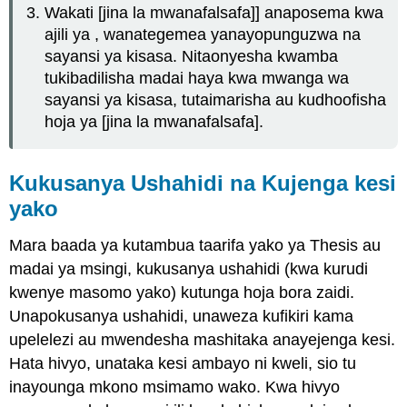
Wakati [jina la mwanafalsafa]] anaposema kwa
ajili ya
, wanategemea
yanayopunguzwa na
sayansi ya kisasa. Nitaonyesha kwamba
tukibadilisha madai haya kwa mwanga wa
sayansi ya kisasa, tutaimarisha au kudhoofisha
hoja ya [jina la mwanafalsafa].
Kukusanya Ushahidi na Kujenga kesi
yako
Mara baada ya kutambua taarifa yako ya Thesis au
madai ya msingi, kukusanya ushahidi (kwa kurudi
kwenye masomo yako) kutunga hoja bora zaidi.
Unapokusanya ushahidi, unaweza kufikiri kama
upelelezi au mwendesha mashitaka anayejenga kesi.
Hata hivyo, unataka kesi ambayo ni kweli, sio tu
inayounga mkono msimamo wako. Kwa hivyo