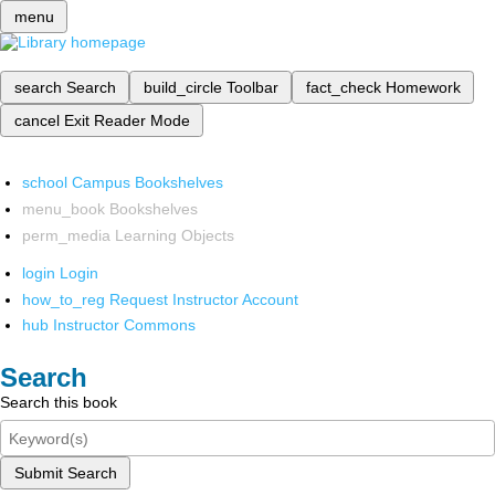
menu
search
Search
build_circle
Toolbar
fact_check
Homework
cancel
Exit Reader Mode
school
Campus Bookshelves
menu_book
Bookshelves
perm_media
Learning Objects
login
Login
how_to_reg
Request Instructor Account
hub
Instructor Commons
Search
Search this book
Submit Search