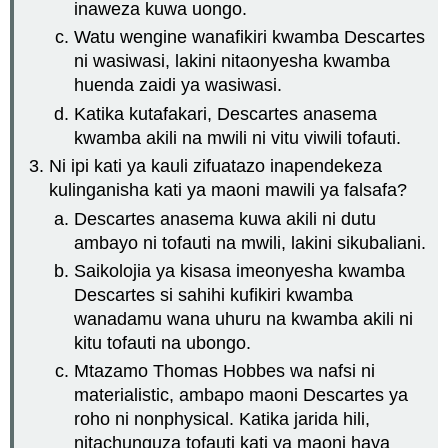
inaweza kuwa uongo.
Watu wengine wanafikiri kwamba Descartes
ni wasiwasi, lakini nitaonyesha kwamba
huenda zaidi ya wasiwasi.
Katika kutafakari, Descartes anasema
kwamba akili na mwili ni vitu viwili tofauti.
Ni ipi kati ya kauli zifuatazo inapendekeza
kulinganisha kati ya maoni mawili ya falsafa?
Descartes anasema kuwa akili ni dutu
ambayo ni tofauti na mwili, lakini sikubaliani.
Saikolojia ya kisasa imeonyesha kwamba
Descartes si sahihi kufikiri kwamba
wanadamu wana uhuru na kwamba akili ni
kitu tofauti na ubongo.
Mtazamo Thomas Hobbes wa nafsi ni
materialistic, ambapo maoni Descartes ya
roho ni nonphysical. Katika jarida hili,
nitachunguza tofauti kati ya maoni haya