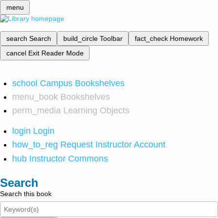
menu
search
Search
build_circle
Toolbar
fact_check
Homework
cancel
Exit Reader Mode
school
Campus Bookshelves
menu_book
Bookshelves
perm_media
Learning Objects
login
Login
how_to_reg
Request Instructor Account
hub
Instructor Commons
Search
Search this book