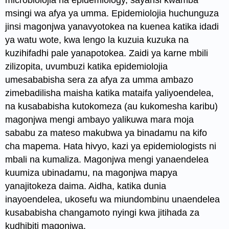
microbiolojia na
epidemiology
, sayansi kwamba
msingi wa afya ya umma. Epidemiolojia huchunguza
jinsi magonjwa yanavyotokea na kuenea katika idadi
ya watu wote, kwa lengo la kuzuia kuzuka na
kuzihifadhi pale yanapotokea. Zaidi ya karne mbili
zilizopita, uvumbuzi katika epidemiolojia
umesababisha sera za afya za umma ambazo
zimebadilisha maisha katika mataifa yaliyoendelea,
na kusababisha kutokomeza (au kukomesha karibu)
magonjwa mengi ambayo yalikuwa mara moja
sababu za mateso makubwa ya binadamu na kifo
cha mapema. Hata hivyo, kazi ya epidemiologists ni
mbali na kumaliza. Magonjwa mengi yanaendelea
kuumiza ubinadamu, na magonjwa mapya
yanajitokeza daima. Aidha, katika dunia
inayoendelea, ukosefu wa miundombinu unaendelea
kusababisha changamoto nyingi kwa jitihada za
kudhibiti magonjwa.