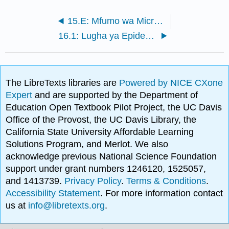
15.E: Mfumo wa Microbial wa Pathogenicity (Mazoezi)
16.1: Lugha ya Epidemiologists
The LibreTexts libraries are
Powered by NICE CXone
Expert
and are supported by the Department of
Education Open Textbook Pilot Project, the UC Davis
Office of the Provost, the UC Davis Library, the
California State University Affordable Learning
Solutions Program, and Merlot. We also
acknowledge previous National Science Foundation
support under grant numbers 1246120, 1525057,
and 1413739.
Privacy Policy
.
Terms & Conditions
.
Accessibility Statement
. For more information contact
us at
info@libretexts.org
.