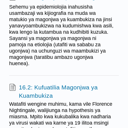
Sehemu ya epidemiolojia inahusisha
usambazaji wa kijiografia na muda wa
matukio ya magonjwa ya kuambukiza na jinsi
yanavyoambukizwa na kudumishwa kwa asili,
kwa lengo la kutambua na kudhibiti kuzuka.
Sayansi ya magonjwa ya magonjwa ni
pamoja na etiolojia (utafiti wa sababu za
ugonjwa) na uchunguzi wa maambukizi ya
magonjwa (taratibu ambazo ugonjwa
huenea).
16.2: Kufuatilia Magonjwa ya
Kuambukiza
Watafiti wengine muhimu, kama vile Florence
Nightingale, walijiunga na hypothesis ya
miasma. Mpito kwa kukubalika kwa nadharia
ya virusi wakati wa karne ya 19 ilitoa msingi