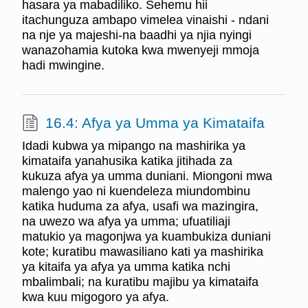
hasara ya mabadiliko. Sehemu hii
itachunguza ambapo vimelea vinaishi - ndani
na nje ya majeshi-na baadhi ya njia nyingi
wanazohamia kutoka kwa mwenyeji mmoja
hadi mwingine.
16.4: Afya ya Umma ya Kimataifa
Idadi kubwa ya mipango na mashirika ya
kimataifa yanahusika katika jitihada za
kukuza afya ya umma duniani. Miongoni mwa
malengo yao ni kuendeleza miundombinu
katika huduma za afya, usafi wa mazingira,
na uwezo wa afya ya umma; ufuatiliaji
matukio ya magonjwa ya kuambukiza duniani
kote; kuratibu mawasiliano kati ya mashirika
ya kitaifa ya afya ya umma katika nchi
mbalimbali; na kuratibu majibu ya kimataifa
kwa kuu migogoro ya afya.