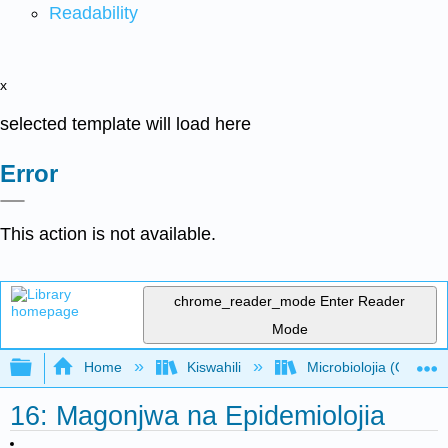
Readability
x
selected template will load here
Error
This action is not available.
chrome_reader_mode
Enter Reader
Mode
Expand/collapse global hierarchy
Home
Kiswahili
Microbiolojia (OpenSt
16: Magonjwa na Epidemiolojia