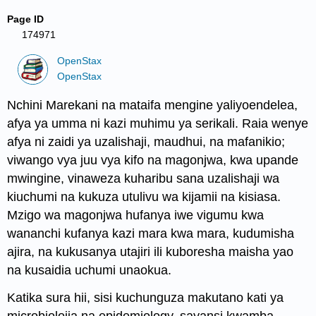
Page ID
174971
OpenStax
OpenStax
Nchini Marekani na mataifa mengine yaliyoendelea,
afya ya umma
ni kazi muhimu ya serikali. Raia wenye
afya ni zaidi ya uzalishaji, maudhui, na mafanikio;
viwango vya juu vya kifo na magonjwa, kwa upande
mwingine, vinaweza kuharibu sana uzalishaji wa
kiuchumi na kukuza utulivu wa kijamii na kisiasa.
Mzigo wa magonjwa hufanya iwe vigumu kwa
wananchi kufanya kazi mara kwa mara, kudumisha
ajira, na kukusanya utajiri ili kuboresha maisha yao
na kusaidia uchumi unaokua.
Katika sura hii, sisi kuchunguza makutano kati ya