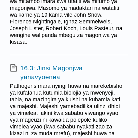
wa mitambo imara kwa utafiti wa mifumo ya
magonjwa. Masomo ya madaktari na watafiti
wa karne ya 19 kama vile John Snow,
Florence Nightingale, Ignaz Semmelweis,
Joseph Lister, Robert Koch, Louis Pasteur, na
wengine walipanda mbegu za magonjwa ya
kisasa.
16.3: Jinsi Magonjwa
yanavyoenea
Pathogens mara nyingi huwa na marekebisho
ya kufafanua kutumia biolojia ya mwenyeji,
tabia, na mazingira ya kuishi na kuhamia kati
ya majeshi. Majeshi yamebadilika ulinzi dhidi
ya vimelea, lakini kwa sababu viwango vyao
vya mageuzi ni kawaida polepole kuliko
vimelea vyao (kwa sababu nyakati zao za
kizazi ni za muda mrefu), majeshi huwa na