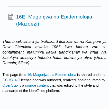
16E: Magonjwa na Epidemiolojia
(Mazoezi)
Thumbnail: Ishara ya biohazard ilianzishwa na Kampuni ya
Dow Chemical mwaka 1966 kwa bidhaa zao za
containment. Inatumika katika uandikishaji wa vifaa vya
kibiolojia ambavyo hubeba hatari kubwa ya afya. (Umma
Domain; Silsor).
This page titled
16: Magonjwa na Epidemiolojia
is shared under a
CC BY 4.0
license and was authored, remixed, and/or curated by
OpenStax
via
source content
that was edited to the style and
standards of the LibreTexts platform.