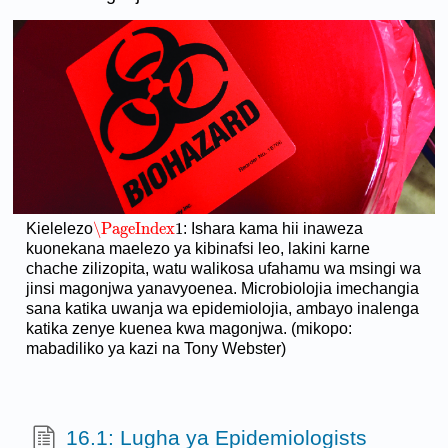
\PageIndex
1
Kielelezo
: Ishara kama hii inaweza
\PageIndex
1
kuonekana maelezo ya kibinafsi leo, lakini karne
chache zilizopita, watu walikosa ufahamu wa msingi wa
jinsi magonjwa yanavyoenea. Microbiolojia imechangia
sana katika uwanja wa epidemiolojia, ambayo inalenga
katika zenye kuenea kwa magonjwa. (mikopo:
mabadiliko ya kazi na Tony Webster)
16.1: Lugha ya Epidemiologists