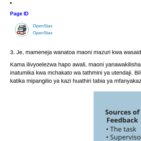
Page ID
OpenStax
OpenStax
3. Je, mameneja wanatoa maoni mazuri kwa wasaid
Kama ilivyoelezwa hapo awali, maoni yanawakilish
inatumika kwa mchakato wa tathmini ya utendaji. Bil
katika mipangilio ya kazi huathiri tabia ya mfanyak