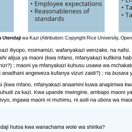
a Utendaji
wa Kazi (Attribution: Copyright Rice University, Ope
azi iliyopo, msimamizi, wafanyakazi wenzake, na nafsi. 
ihi
alijua ya maoni (kwa mfano, mfanyakazi kufikiria hab
izi?) ; maoni ya mfanyakazi kuhusu
usawa
wa mchakato
anadhani angeweza kufanya vizuri zaidi?) ; na
busara
y
a hasi (kwa mfano, mfanyakazi anaamini kuwa anapimwa kw
uhudi za kazi. Kwa upande mwingine, ambapo maoni ya
o. Hivyo, ingawa maoni ni muhimu, ni asili na ubora wa 
ndaji hutoa kwa wanachama wote wa shirika?