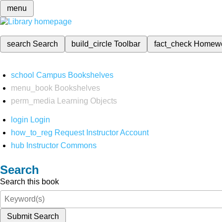
menu
search
Search
build_circle
Toolbar
fact_check
Homew
school
Campus Bookshelves
menu_book
Bookshelves
perm_media
Learning Objects
login
Login
how_to_reg
Request Instructor Account
hub
Instructor Commons
Search
Search this book
Submit Search