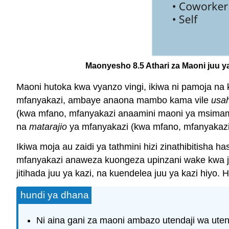
Maonyesho 8.5 Athari za Maoni juu y
Maoni hutoka kwa vyanzo vingi, ikiwa ni pamoja na k
mfanyakazi, ambaye anaona mambo kama vile
usah
(kwa mfano, mfanyakazi anaamini maoni ya msimam
na
matarajio
ya mfanyakazi (kwa mfano, mfanyakazi 
Ikiwa moja au zaidi ya tathmini hizi zinathibitish
mfanyakazi anaweza kuongeza upinzani wake kwa j
jitihada juu ya kazi, na kuendelea juu ya kazi hiy
hundi ya dhana
Ni aina gani za maoni ambazo utendaji wa ute