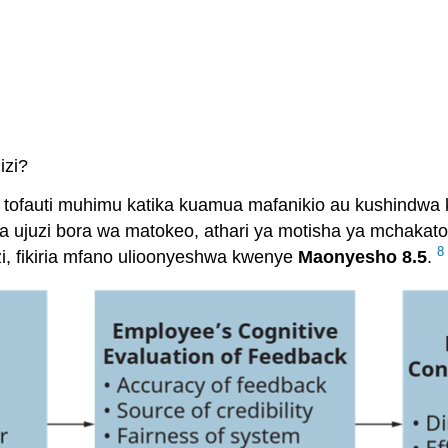
izi?
a tofauti muhimu katika kuamua mafanikio au kushindwa
a ujuzi bora wa matokeo, athari ya motisha ya mchakato w
8
azi, fikiria mfano ulioonyeshwa kwenye
Maonyesho 8.5
.