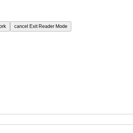
ork
cancel
Exit Reader Mode