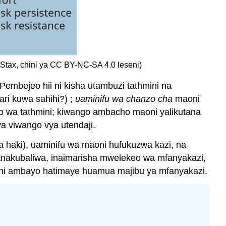
nStax, chini ya CC BY-NC-SA 4.0 leseni)
Pembejeo hii ni kisha utambuzi tathmini na
ari kuwa sahihi?) ;
uaminifu wa chanzo cha
maoni
 wa tathmini; kiwango ambacho maoni yalikutana
a viwango vya utendaji.
a haki), uaminifu wa maoni hufukuzwa kazi, na
nakubaliwa, inaimarisha mwelekeo wa mfanyakazi,
maoni ambayo hatimaye huamua majibu ya mfanyakazi.