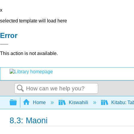
x
selected template will load here
Error
This action is not available.
Search
Expand/collapse global hierarchy
Home
Kiswahili
Kitabu: Ta
8.3: Maoni