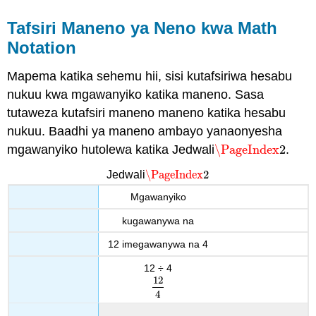
Tafsiri Maneno ya Neno kwa Math
Notation
Mapema katika sehemu hii, sisi kutafsiriwa hesabu
nukuu kwa mgawanyiko katika maneno. Sasa
tutaweza kutafsiri maneno maneno katika hesabu
nukuu. Baadhi ya maneno ambayo yanaonyesha
mgawanyiko hutolewa katika Jedwali
\PageIndex
2
.
\PageIndex
2
\PageIndex
2
Jedwali
\PageIndex
2
Mgawanyiko
kugawanywa na
12 imegawanywa na 4
12 ÷ 4
12
12
4
4