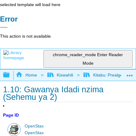
selected template will load here
Error
This action is not available.
chrome_reader_mode
Enter Reader
Mode
Expand/collapse global hierarchy
Home
Kiswahili
Kitabu: Prealgebra (
1.10: Gawanya Idadi nzima
(Sehemu ya 2)
Page ID
OpenStax
OpenStax