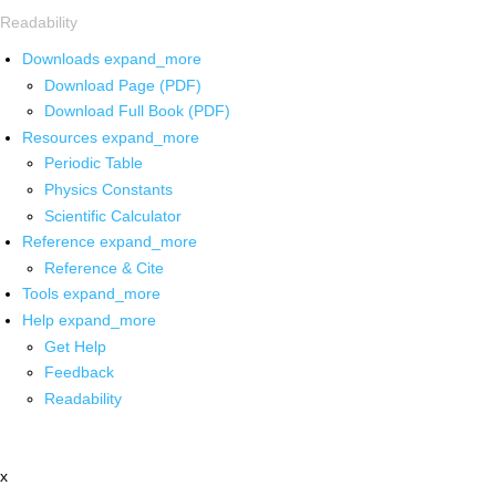
Readability
Downloads
expand_more
Download Page (PDF)
Download Full Book (PDF)
Resources
expand_more
Periodic Table
Physics Constants
Scientific Calculator
Reference
expand_more
Reference & Cite
Tools
expand_more
Help
expand_more
Get Help
Feedback
Readability
x