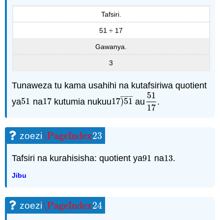
Tafsiri.
51 ÷ 17
Gawanya.
3
Tunaweza tu kama usahihi na kutafsiriwa quotient
51
¯
¯
¯
¯
¯
¯
¯
ya
51
na
17
kutumia nukuu
17
)
51
au
.
51
17
17
)
51
¯
51
17
17
\PageIndex
23
zoezi
\PageIndex
23
Tafsiri na kurahisisha: quotient ya
91
na
13
.
91
13
Jibu
\PageIndex
24
zoezi
\PageIndex
24