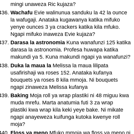
mingi unaweza Ric kujaza?
Wachafu
Evie walinunua sanduku la 42 la ounce
la wafugaji. Anataka kugawanya katika mifuko
yenye ounces 3 ya crackers katika kila mfuko.
Ngapi mifuko inaweza Evie kujaza?
Darasa la astronomia
Kuna wanafunzi 125 katika
darasa la astronomia. Profesa huwapa katika
makundi ya 5. Kuna makundi ngapi ya wanafunzi?
Duka la maua la
Melissa la maua lilipata
usafirishaji wa roses 152. Anataka kufanya
bouquets ya roses 8 kila mmoja. Ni bouquets
ngapi zinaweza Melissa kufanya
Baking
Moja roll ya wrap plastiki ni 48 miguu kwa
muda mrefu. Marta anatumia futi 3 za wrap
plastiki kwa wrap kila keki yeye bake. Ni mikate
ngapi anayeweza kuifunga kutoka kwenye roll
moja?
Floss ya meno
Mfuko mmoja wa floss ya meno ni