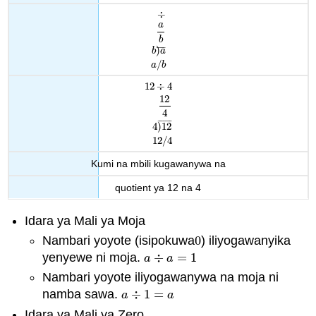
÷
a
÷
a
b
b
)
a
¯
a
/
b
b
¯
¯
¯
¯
¯
)
b
a
/
a
b
12
÷
4
12
4
12
÷
4
12
4
4
)
12
¯
12
/
4
¯
¯
¯
¯
¯
¯
¯
4
)
12
12
/
4
Kumi na mbili kugawanywa
na
quotient ya 12 na
4
Idara ya Mali ya Moja
Nambari yoyote (isipokuwa
0
) iliyogawanyika
0
yenyewe ni moja.
÷
=
1
a
÷
a
=
1
a
a
Nambari yoyote iliyogawanywa na moja ni
namba sawa.
÷
1
=
a
÷
1
=
a
a
a
Idara ya Mali ya Zero