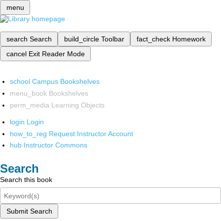
menu
search
Search
build_circle
Toolbar
fact_check
Homework
cancel
Exit Reader Mode
school
Campus Bookshelves
menu_book
Bookshelves
perm_media
Learning Objects
login
Login
how_to_reg
Request Instructor Account
hub
Instructor Commons
Search
Search this book
Submit Search