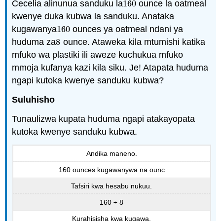
Cecelia alinunua sanduku la
160
ounce la oatmeal
160
kwenye duka kubwa la sanduku. Anataka
kugawanya
160
ounces ya oatmeal ndani ya
160
huduma za
8
ounce. Ataweka kila mtumishi katika
8
mfuko wa plastiki ili aweze kuchukua mfuko
mmoja kufanya kazi kila siku. Je! Atapata huduma
ngapi kutoka kwenye sanduku kubwa?
Suluhisho
Tunaulizwa kupata huduma ngapi atakayopata
kutoka kwenye sanduku kubwa.
Andika maneno.
160 ounces kugawanywa na ounc
Tafsiri kwa hesabu nukuu.
160 ÷ 8
Kurahisisha kwa kugawa.