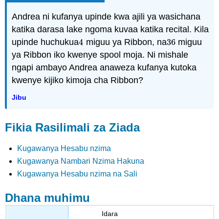
Andrea ni kufanya upinde kwa ajili ya wasichana
katika darasa lake ngoma kuvaa katika recital. Kila
upinde huchukua
4
miguu ya Ribbon, na
36
miguu
4
36
ya Ribbon iko kwenye spool moja. Ni mishale
ngapi ambayo Andrea anaweza kufanya kutoka
kwenye kijiko kimoja cha Ribbon?
Jibu
Fikia Rasilimali za Ziada
Kugawanya Hesabu nzima
Kugawanya Nambari Nzima Hakuna
Kugawanya Hesabu nzima na Sali
Dhana muhimu
Idara