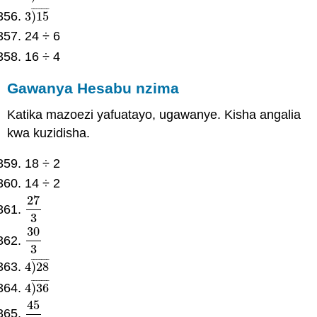
¯
¯
¯
¯
¯
¯
¯
3
)
15
3
)
15
¯
24 ÷ 6
16 ÷ 4
Gawanya Hesabu nzima
Katika mazoezi yafuatayo, ugawanye. Kisha angalia
kwa kuzidisha.
18 ÷ 2
14 ÷ 2
27
27
3
3
30
30
3
3
¯
¯
¯
¯
¯
¯
¯
4
)
28
4
)
28
¯
¯
¯
¯
¯
¯
¯
¯
4
)
36
4
)
36
¯
45
45
5