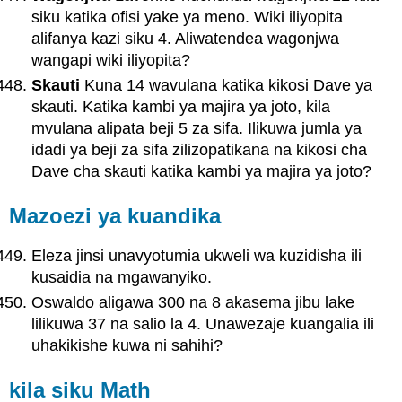
siku katika ofisi yake ya meno. Wiki iliyopita
alifanya kazi siku 4. Aliwatendea wagonjwa
wangapi wiki iliyopita?
Skauti
Kuna 14 wavulana katika kikosi Dave ya
skauti. Katika kambi ya majira ya joto, kila
mvulana alipata beji 5 za sifa. Ilikuwa jumla ya
idadi ya beji za sifa zilizopatikana na kikosi cha
Dave cha skauti katika kambi ya majira ya joto?
Mazoezi ya kuandika
Eleza jinsi unavyotumia ukweli wa kuzidisha ili
kusaidia na mgawanyiko.
Oswaldo aligawa 300 na 8 akasema jibu lake
lilikuwa 37 na salio la 4. Unawezaje kuangalia ili
uhakikishe kuwa ni sahihi?
kila siku Math