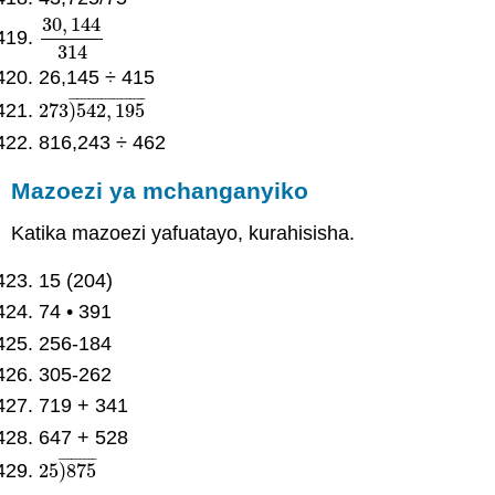
30
,
144
30
,
144
314
314
26,145 ÷ 415
¯
¯
¯
¯
¯
¯
¯
¯
¯
¯
¯
¯
¯
¯
¯
¯
¯
¯
¯
273
)
542
,
195
273
)
542
,
195
¯
816,243 ÷ 462
Mazoezi ya mchanganyiko
Katika mazoezi yafuatayo, kurahisisha.
15 (204)
74 • 391
256-184
305-262
719 + 341
647 + 528
¯
¯
¯
¯
¯
¯
¯
¯
¯
25
)
875
25
)
875
¯