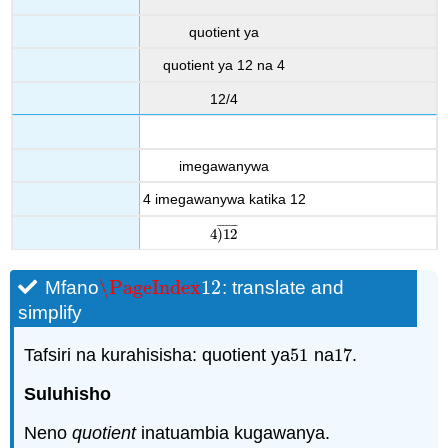
quotient ya
quotient ya 12 na 4
12/4
imegawanywa
4 imegawanywa katika 12
¯
¯
¯
¯
¯
¯
¯
4
)
12
4
)
12
¯
\PageIndex
12
Mfano
: translate and
\PageIndex
12
simplify
Tafsiri na kurahisisha: quotient ya
51
na
17
.
51
17
Suluhisho
Neno
quotient
inatuambia kugawanya.