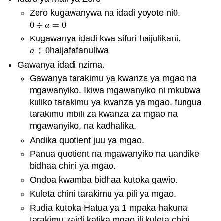
Zero kugawanywa na idadi yoyote ni
0
.
0
0
÷
=
0
0
÷
a
=
0
a
Kugawanya idadi kwa sifuri haijulikani.
÷
0
haijafafanuliwa
a
÷
0
a
Gawanya idadi nzima.
Gawanya tarakimu ya kwanza ya mgao na
mgawanyiko. Ikiwa mgawanyiko ni mkubwa
kuliko tarakimu ya kwanza ya mgao, fungua
tarakimu mbili za kwanza za mgao na
mgawanyiko, na kadhalika.
Andika quotient juu ya mgao.
Panua quotient na mgawanyiko na uandike
bidhaa chini ya mgao.
Ondoa kwamba bidhaa kutoka gawio.
Kuleta chini tarakimu ya pili ya mgao.
Rudia kutoka Hatua ya 1 mpaka hakuna
tarakimu zaidi katika mgao ili kuleta chini.