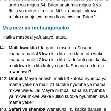
urefu wa miguu 54. Brian anatumia miguu 2 ya
floss ya meno kila siku. Ni siku ngapi itakuwa
mfuko mmoja wa meno floss mwisho Brian?
Mazoezi ya mchanganyiko
Katika mazoezi yafuatayo, tatua.
Maili kwa kila lita
gari la mseto la Susana
linapata maili 45 kwa kila lita. Lori la mtoto wake
linapata maili 17 kwa kila lita. Ni tofauti gani katika
maili kwa kila lita kati ya gari la Susana na lori la
mwanawe?
Umbali
Mayra anaishi maili 53 kutoka nyumba ya
mama yake na maili 71 kutoka nyumba ya mama
mkwe wake. Je! Mayra ni mbali sana na nyumba
ya mkwe-mkwe wake kuliko kutoka nyumbani kwa
mama yake?
Safari ya shamba
Wanafunzi 45 katika darasa la