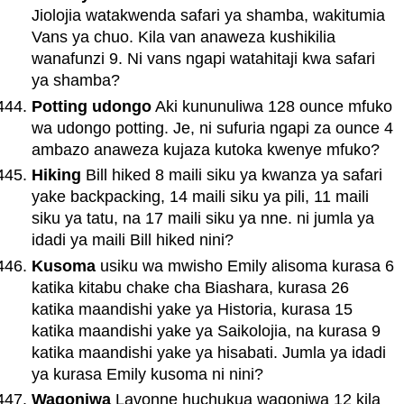
Jiolojia watakwenda safari ya shamba, wakitumia
Vans ya chuo. Kila van anaweza kushikilia
wanafunzi 9. Ni vans ngapi watahitaji kwa safari
ya shamba?
Potting udongo
Aki kununuliwa 128 ounce mfuko
wa udongo potting. Je, ni sufuria ngapi za ounce 4
ambazo anaweza kujaza kutoka kwenye mfuko?
Hiking
Bill hiked 8 maili siku ya kwanza ya safari
yake backpacking, 14 maili siku ya pili, 11 maili
siku ya tatu, na 17 maili siku ya nne. ni jumla ya
idadi ya maili Bill hiked nini?
Kusoma
usiku wa mwisho Emily alisoma kurasa 6
katika kitabu chake cha Biashara, kurasa 26
katika maandishi yake ya Historia, kurasa 15
katika maandishi yake ya Saikolojia, na kurasa 9
katika maandishi yake ya hisabati. Jumla ya idadi
ya kurasa Emily kusoma ni nini?
Wagonjwa
Lavonne huchukua wagonjwa 12 kila