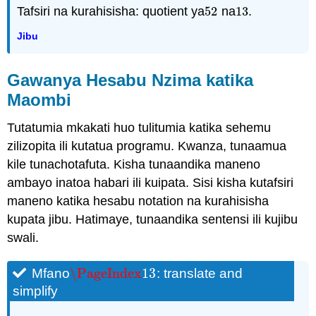
Tafsiri na kurahisisha: quotient ya
52
na
13
.
52
13
Jibu
Gawanya Hesabu Nzima katika
Maombi
Tutatumia mkakati huo tulitumia katika sehemu
zilizopita ili kutatua programu. Kwanza, tunaamua
kile tunachotafuta. Kisha tunaandika maneno
ambayo inatoa habari ili kuipata. Sisi kisha kutafsiri
maneno katika hesabu notation na kurahisisha
kupata jibu. Hatimaye, tunaandika sentensi ili kujibu
swali.
\PageIndex
13
Mfano
: translate and
\PageIndex
13
simplify