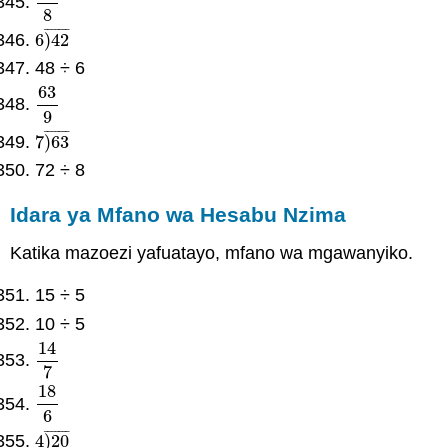
32
8
8
¯
¯
¯
¯
¯
¯
¯
6
)
42
6
)
42
¯
48 ÷ 6
63
63
9
9
¯
¯
¯
¯
¯
¯
¯
7
)
63
7
)
63
¯
72 ÷ 8
Idara ya Mfano wa Hesabu Nzima
Katika mazoezi yafuatayo, mfano wa mgawanyiko.
15 ÷ 5
10 ÷ 5
14
14
7
7
18
18
6
6
¯
¯
¯
¯
¯
¯
¯
4
)
20
4
)
20
¯