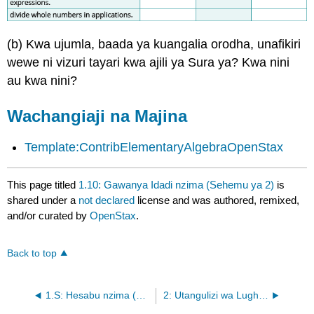
(b) Kwa ujumla, baada ya kuangalia orodha, unafikiri
wewe ni vizuri tayari kwa ajili ya Sura ya? Kwa nini
au kwa nini?
Wachangiaji na Majina
Template:ContribElementaryAlgebraOpenStax
This page titled
1.10: Gawanya Idadi nzima (Sehemu ya 2)
is
shared under a
not declared
license and was authored, remixed,
and/or curated by
OpenStax
.
Back to top
1.S: Hesabu nzima (muhtasari)
2: Utangulizi wa Lugha ya Algebra