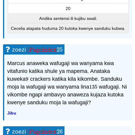
20
Andika sentensi ili kujibu swali.
Cecelia atapata huduma 20 kutoka kwenye sanduku kubwa.
\PageIndex
25
zoezi
\PageIndex
25
Marcus anaweka wafugaji wa wanyama kwa
vitafunio katika shule ya mapema. Anataka
kuweka
9
crackers katika kila kikombe. Sanduku
9
moja la wafugaji wa wanyama lina
135
wafugaji. Ni
135
vikombe ngapi ambavyo anaweza kujaza kutoka
kwenye sanduku moja la wafugaji?
Jibu
\PageIndex
26
zoezi
\PageIndex
26