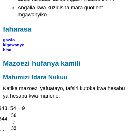
Angalia kwa kuzidisha mara quotient
mgawanyiko.
faharasa
gawio
kigawanyo
hisa
Mazoezi hufanya kamili
Matumizi Idara Nukuu
Katika mazoezi yafuatayo, tafsiri kutoka kwa hesabu
ya hesabu kwa maneno.
54 ÷ 9
56
56
7
7
32