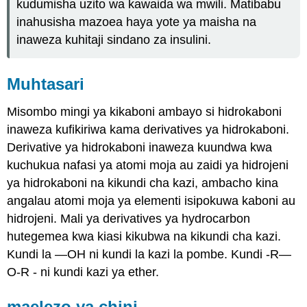
kudumisha uzito wa kawaida wa mwili. Matibabu
inahusisha mazoea haya yote ya maisha na
inaweza kuhitaji sindano za insulini.
Muhtasari
Misombo mingi ya kikaboni ambayo si hidrokaboni
inaweza kufikiriwa kama derivatives ya hidrokaboni.
Derivative ya hidrokaboni inaweza kuundwa kwa
kuchukua nafasi ya atomi moja au zaidi ya hidrojeni
ya hidrokaboni na kikundi cha kazi, ambacho kina
angalau atomi moja ya elementi isipokuwa kaboni au
hidrojeni. Mali ya derivatives ya hydrocarbon
hutegemea kwa kiasi kikubwa na kikundi cha kazi.
Kundi la —OH ni kundi la kazi la pombe. Kundi -R—
O-R - ni kundi kazi ya ether.
maelezo ya chini