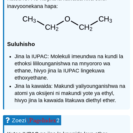
inavyoonekana hapa:
Suluhisho
Jina la IUPAC: Molekuli imeundwa na kundi la
ethoksi lililounganishwa na mnyororo wa
ethane, hivyo jina la IUPAC lingekuwa
ethoxyethane.
Jina la kawaida: Makundi yaliyounganishwa na
atomi ya oksijeni ni makundi yote ya ethyl,
hivyo jina la kawaida litakuwa diethyl ether.
\PageIndex
2
Zoezi
\PageIndex
2