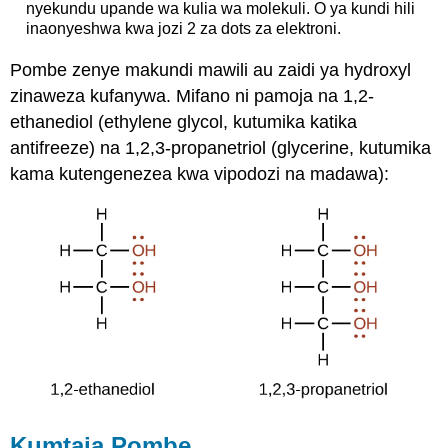
nyekundu upande wa kulia wa molekuli. O ya kundi hili
inaonyeshwa kwa jozi 2 za dots za elektroni.
Pombe zenye makundi mawili au zaidi ya hydroxyl
zinaweza kufanywa. Mifano ni pamoja na 1,2-
ethanediol (ethylene glycol, kutumika katika
antifreeze) na 1,2,3-propanetriol (glycerine, kutumika
kama kutengenezea kwa vipodozi na madawa):
Kumtaja Pombe