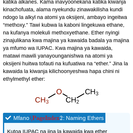
katika alkanes. Kama inavyoonekana katika kiwanja
kinachofuata, alama nyekundu zinawakilisha kundi
ndogo la alkyl na atomi ya oksijeni, ambayo ingeitwa
“methoxy.” Tawi kubwa la kaboni lingekuwa ethane,
na kufanya molekuli methoxyethane. Ether nyingi
zinajulikana kwa majina ya kawaida badala ya majina
ya mfumo wa IUPAC. Kwa majina ya kawaida,
matawi mawili yanayounganishwa na atomi ya
oksijeni huitwa tofauti na kufuatiwa na “ether.” Jina la
kawaida la kiwanja kilichoonyeshwa hapa chini ni
ethylmethyl ether:
\PageIndex
2
Mfano
:
Naming Ethers
\PageIndex
2
Kutoa IUPAC na jina la kawaida kwa ether