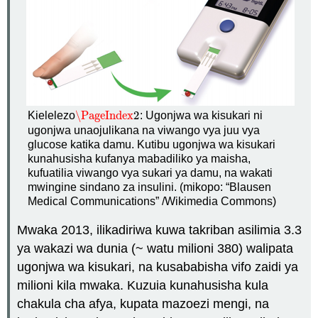
\PageIndex
2
Kielelezo
: Ugonjwa wa kisukari ni
\PageIndex
2
ugonjwa unaojulikana na viwango vya juu vya
glucose katika damu. Kutibu ugonjwa wa kisukari
kunahusisha kufanya mabadiliko ya maisha,
kufuatilia viwango vya sukari ya damu, na wakati
mwingine sindano za insulini. (mikopo: “Blausen
Medical Communications” /Wikimedia Commons)
Mwaka 2013, ilikadiriwa kuwa takriban asilimia 3.3
ya wakazi wa dunia (~ watu milioni 380) walipata
ugonjwa wa kisukari, na kusababisha vifo zaidi ya
milioni kila mwaka. Kuzuia kunahusisha kula
chakula cha afya, kupata mazoezi mengi, na