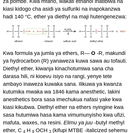
za pombe. Kwa mfano, wakati ethanol inatibiwa na
kiasi kidogo cha asidi ya sulfuriki na inapokanzwa
hadi 140 °C, ether ya diethyl na maji hutengenezwa:
Kwa formula ya jumla ya ethers, R—
O
-R, makundi
ya hydrocarbon (R) yanaweza kuwa sawa au tofauti.
Diethyl ether, kiwanja kinachotumiwa sana cha
darasa hili, ni kioevu isiyo na rangi, yenye tete
ambayo inaweza kuwaka sana. Ilikuwa ya kwanza
kutumika mwaka wa 1846 kama anesthetic, lakini
anesthetics bora sasa imechukua nafasi yake kwa
kiasi kikubwa. Diethyl ether na ethers nyingine kwa
sasa hutumiwa hasa kama vimumunyisho kwa ufizi,
mafuta, waxes, na resini.
Elimu ya juu
-butyl methyl
ether, C
H
OCH
(kifupi
MTBE
-italicized sehemu
4
9
3