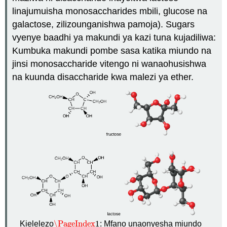
linajumuisha monosaccharides mbili, glucose na
galactose, zilizounganishwa pamoja). Sugars
vyenye baadhi ya makundi ya kazi tuna kujadiliwa:
Kumbuka makundi pombe sasa katika miundo na
jinsi monosaccharide vitengo ni wanaohusishwa
na kuunda disaccharide kwa malezi ya ether.
\PageIndex
1
Kielelezo
: Mfano unaonyesha miundo
\PageIndex
1