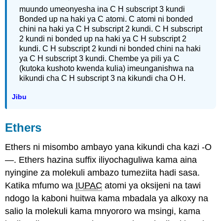
muundo umeonyesha ina C H subscript 3 kundi
Bonded up na haki ya C atomi. C atomi ni bonded
chini na haki ya C H subscript 2 kundi. C H subscript
2 kundi ni bonded up na haki ya C H subscript 2
kundi. C H subscript 2 kundi ni bonded chini na haki
ya C H subscript 3 kundi. Chembe ya pili ya C
(kutoka kushoto kwenda kulia) imeunganishwa na
kikundi cha C H subscript 3 na kikundi cha O H.
Jibu
Ethers
Ethers
ni misombo ambayo yana kikundi cha kazi -O
—. Ethers hazina suffix iliyochaguliwa kama aina
nyingine za molekuli ambazo tumeziita hadi sasa.
Katika mfumo wa
IUPAC
atomi ya oksijeni na tawi
ndogo la kaboni huitwa kama mbadala ya alkoxy na
salio la molekuli kama mnyororo wa msingi, kama