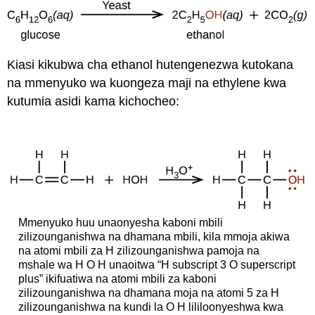
Kiasi kikubwa cha ethanol hutengenezwa kutokana
na mmenyuko wa kuongeza maji na ethylene kwa
kutumia asidi kama kichocheo:
Mmenyuko huu unaonyesha kaboni mbili
zilizounganishwa na dhamana mbili, kila mmoja akiwa
na atomi mbili za H zilizounganishwa pamoja na
mshale wa H O H unaoitwa “H subscript 3 O superscript
plus” ikifuatiwa na atomi mbili za kaboni
zilizounganishwa na dhamana moja na atomi 5 za H
zilizounganishwa na kundi la O H lililoonyeshwa kwa