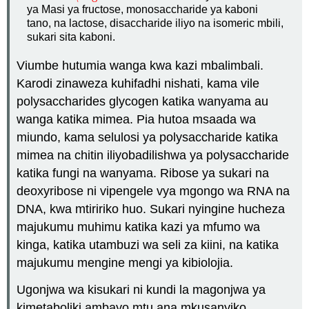
ya Masi ya fructose, monosaccharide ya kaboni
tano, na lactose, disaccharide iliyo na isomeric mbili,
sukari sita kaboni.
Viumbe hutumia wanga kwa kazi mbalimbali.
Karodi zinaweza kuhifadhi nishati, kama vile
polysaccharides glycogen katika wanyama au
wanga katika mimea. Pia hutoa msaada wa
miundo, kama selulosi ya polysaccharide katika
mimea na chitin iliyobadilishwa ya polysaccharide
katika fungi na wanyama. Ribose ya sukari na
deoxyribose ni vipengele vya mgongo wa
RNA na
DNA
, kwa mtiririko huo. Sukari nyingine hucheza
majukumu muhimu katika kazi ya mfumo wa
kinga, katika utambuzi wa seli za kiini, na katika
majukumu mengine mengi ya kibiolojia.
Ugonjwa wa kisukari ni kundi la magonjwa ya
kimetaboliki ambayo mtu ana mkusanyiko