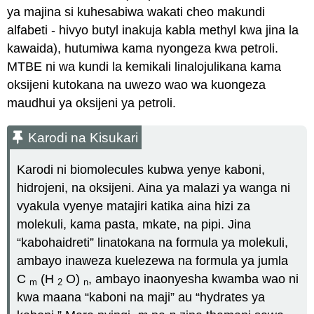
ya majina si kuhesabiwa wakati cheo makundi
alfabeti - hivyo butyl inakuja kabla methyl kwa jina la
kawaida), hutumiwa kama nyongeza kwa petroli.
MTBE ni wa kundi la kemikali linalojulikana kama
oksijeni kutokana na uwezo wao wa kuongeza
maudhui ya oksijeni ya petroli.
Karodi na Kisukari
Karodi ni biomolecules kubwa yenye kaboni,
hidrojeni, na oksijeni. Aina ya malazi ya wanga ni
vyakula vyenye matajiri katika aina hizi za
molekuli, kama pasta, mkate, na pipi. Jina
“kabohaidreti” linatokana na formula ya molekuli,
ambayo inaweza kuelezewa na formula ya jumla
C
(H
O)
, ambayo inaonyesha kwamba wao ni
m
2
n
kwa maana “kaboni na maji” au “hydrates ya