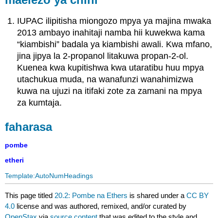
IUPAC ilipitisha miongozo mpya ya majina mwaka
2013 ambayo inahitaji namba hii kuwekwa kama
“kiambishi” badala ya kiambishi awali. Kwa mfano,
jina jipya la 2-propanol litakuwa propan-2-ol.
Kuenea kwa kupitishwa kwa utaratibu huu mpya
utachukua muda, na wanafunzi wanahimizwa
kuwa na ujuzi na itifaki zote za zamani na mpya
za kumtaja.
faharasa
pombe
etheri
Template:AutoNumHeadings
This page titled
20.2: Pombe na Ethers
is shared under a
CC BY
4.0
license and was authored, remixed, and/or curated by
OpenStax
via
source content
that was edited to the style and