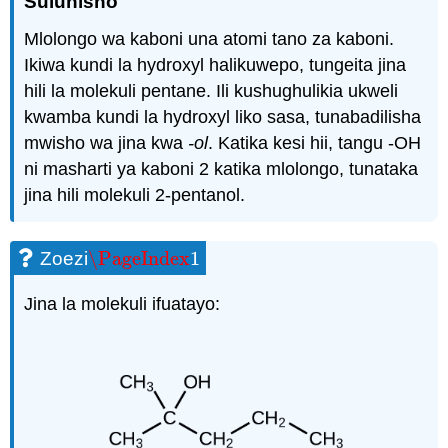
Suluhisho
Mlolongo wa kaboni una atomi tano za kaboni.
Ikiwa kundi la hydroxyl halikuwepo, tungeita jina
hili la molekuli pentane. Ili kushughulikia ukweli
kwamba kundi la hydroxyl liko sasa, tunabadilisha
mwisho wa jina kwa
-ol
. Katika kesi hii, tangu -OH
ni masharti ya kaboni 2 katika mlolongo, tunataka
jina hili molekuli 2-pentanol.
\PageIndex
1
Zoezi
\PageIndex
1
Jina la molekuli ifuatayo: