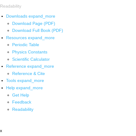
Readability
Downloads
expand_more
Download Page (PDF)
Download Full Book (PDF)
Resources
expand_more
Periodic Table
Physics Constants
Scientific Calculator
Reference
expand_more
Reference & Cite
Tools
expand_more
Help
expand_more
Get Help
Feedback
Readability
x