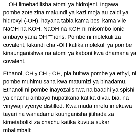
—OH limebadilisha atomi ya hidrojeni. Ingawa
pombe zote zina makundi ya kazi moja au zaidi ya
hidroxyl (-OH), hayana tabia kama besi kama vile
NaOH na
KOH
. NaOH na KOH ni misombo ionic
—
ambayo yana OH
ions. Pombe ni molekuli za
covalent; kikundi cha -OH katika molekuli ya pombe
kinaunganishwa na atomi ya kaboni kwa dhamana ya
covalent.
Ethanol, CH
CH
OH, pia huitwa pombe ya ethyl, ni
3
2
pombe muhimu sana kwa matumizi ya binadamu.
Ethanoli ni pombe inayozalishwa na baadhi ya spishi
ya chachu ambayo hupatikana katika divai, bia, na
vinywaji vyenye distilled. Kwa muda mrefu imekuwa
tayari na wanadamu kuunganisha jitihada za
kimetaboliki za chachu katika kuvuta sukari
mbalimbali: