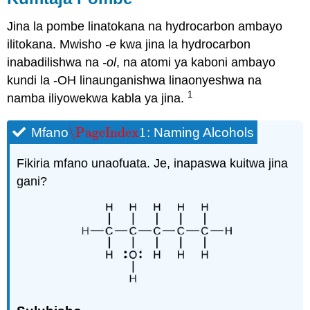
Jina la pombe linatokana na hydrocarbon ambayo
ilitokana. Mwisho
-e
kwa jina la hydrocarbon
inabadilishwa na
-ol
, na atomi ya kaboni ambayo
kundi la -OH linaunganishwa linaonyeshwa na
1
namba iliyowekwa kabla ya jina.
\PageIndex
1
Mfano
:
Naming Alcohols
\PageIndex
1
Fikiria mfano unaofuata. Je, inapaswa kuitwa jina
gani?