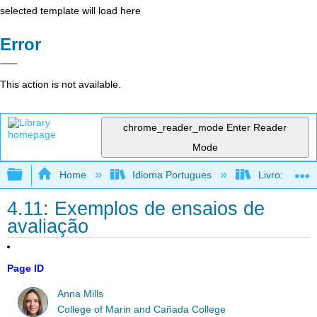
selected template will load here
Error
This action is not available.
chrome_reader_mode
Enter Reader
Mode
Expand/collapse global hierarchy
Home
Idioma Portugues
Livro: Como f
4.11: Exemplos de ensaios de
avaliação
Page ID
Anna Mills
College of Marin and Cañada College