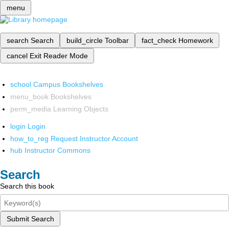
menu
search
Search
build_circle
Toolbar
fact_check
Homework
cancel
Exit Reader Mode
school
Campus Bookshelves
menu_book
Bookshelves
perm_media
Learning Objects
login
Login
how_to_reg
Request Instructor Account
hub
Instructor Commons
Search
Search this book
Submit Search