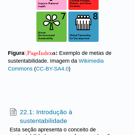
Figura
\PageIndex
:
Exemplo de metas de
\PageIndex
a
a
sustentabilidade. Imagem da
Wikimedia
Commons
(
CC-BY-SA4.0
)
22.1: Introdução à
sustentabilidade
Esta seção apresenta o conceito de