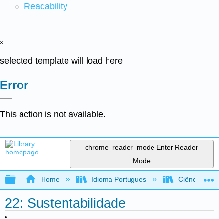
Readability
x
selected template will load here
Error
This action is not available.
chrome_reader_mode
Enter Reader
Mode
Expand/collapse global hierarchy
Home
Idioma Portugues
Ciência Ambie
22: Sustentabilidade