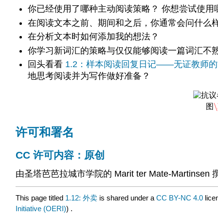
你已经使用了哪种主动阅读策略？ 你想尝试使用
在阅读文本之前、期间和之后，你通常会问什么
在分析文本时如何添加我的想法？
你学习新词汇的策略与仅仅能够阅读一篇词汇不
回头看看
1.2：样本阅读回复日记——无证教师
地思考阅读并为写作做好准备？
\
图
\
许可和署名
CC 许可内容：原创
由圣塔芭芭拉城市学院的 Marit ter Mate-Martinse
This page titled
1.12: 外卖
is shared under a
CC BY-NC 4.0
lice
Initiative (OERI)
) .