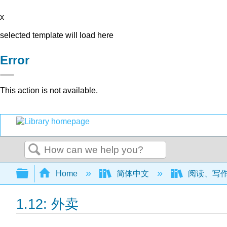
x
selected template will load here
Error
This action is not available.
Search
Expand/collapse global hierarchy
Home
简体中文
阅读、写作
1.12: 外卖