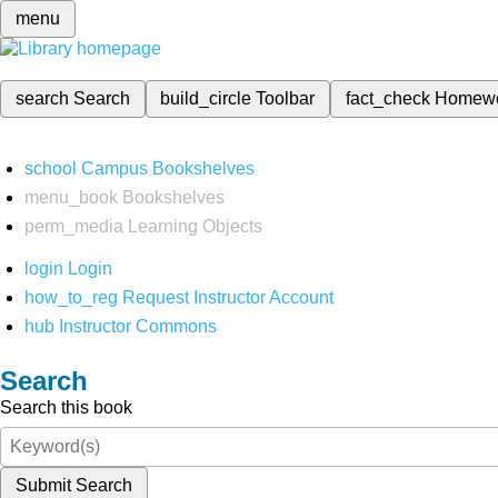
menu
search
Search
build_circle
Toolbar
fact_check
Homew
school
Campus Bookshelves
menu_book
Bookshelves
perm_media
Learning Objects
login
Login
how_to_reg
Request Instructor Account
hub
Instructor Commons
Search
Search this book
Submit Search