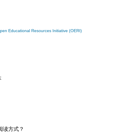
n Educational Resources Initiative (OERI)
本
阅读方式？