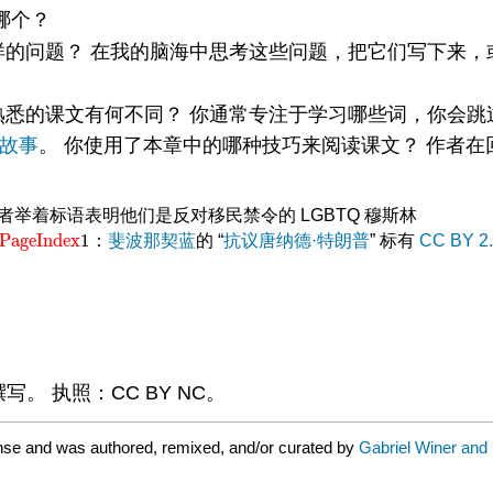
哪个？
样的问题？ 在我的脑海中思考这些问题，把它们写下来，
熟悉的课文有何不同？ 你通常专注于学习哪些词，你会跳
的故事
。 你使用了本章中的哪种技巧来阅读课文？ 作者在
PageIndex
1
：
斐波那契蓝
的 “
抗议唐纳德·特朗普
” 标有
CC BY 2
PageIndex
1
n 撰写。 执照：CC BY NC。
nse and was authored, remixed, and/or curated by
Gabriel Winer and 