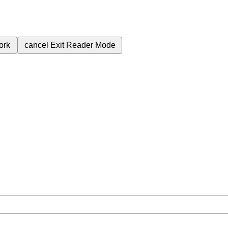
ork
cancel
Exit Reader Mode