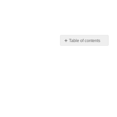
Table of contents
摘
要
反
思
的
问
题
许
可
和
署
名