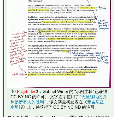
\PageIndex
2
图
：Gabriel Winer 的 “示例注释” 已获得
\PageIndex
2
CC-BY-NC 的许可。 文字逐字使用了
“无证移民的胜
利是所有人的胜利”，
该文字最初发表在《
弗吉尼亚
水星
报》上，并获得了 CC BY NC ND 的许可。