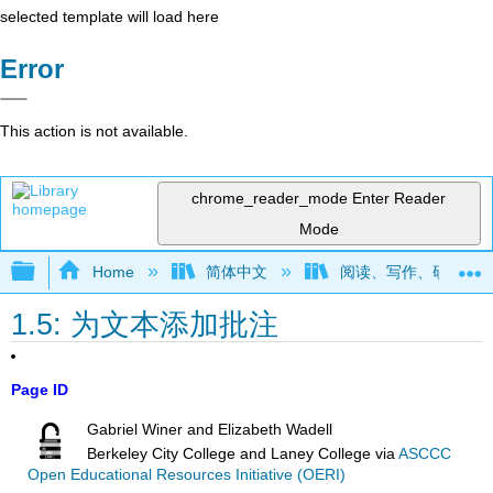
selected template will load here
Error
This action is not available.
chrome_reader_mode
Enter Reader
Mode
Expand/collapse global hierarchy
Home
简体中文
阅读、写作、研究和推理
1.5: 为文本添加批注
Page ID
Gabriel Winer and Elizabeth Wadell
Berkeley City College and Laney College
via
ASCCC
Open Educational Resources Initiative (OERI)