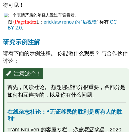
利
得可见！
是
所
有
\PageIndex
1
图
：
ericklaw
rence 的 “后视镜
” 标有
CC
\PageIndex
1
人
BY 2.0
。
的
胜
研究示例注解
利”
练
请看下面的示例注释。 你能做什么观察？ 与合作伙伴
习
讨论：
注
解
注意这个！
从
在
首先，阅读社论。 想想哪些部分很重要，各部分是
线
杂
如何相互连接的，以及你有什么问题。
志
上
在线杂志社论：“无证移民的胜利是所有人的胜
读
到：
利”
新
Tram Nguyen 的客座专栏，
弗吉尼亚水星
，2020
研