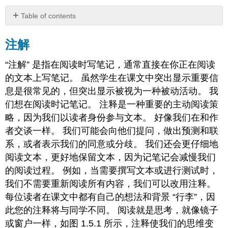
Table of contents
注
解
注解
研
“注解” 是指在阅读时写笔记，通常直接在你正在阅读
究
示
的文本上写笔记。 虽然学生在课文中突出显示重要信
例
息是很常见的，但突出显示被视为一种被动活动。 我
注
们想在阅读时记笔记。 注释是一种重要的主动阅读策
解
略，因为我们以读者身份参与文本。 好像我们在和作
在
线
者交谈一样。 我们可能会向他们提问，做出预测和联
杂
系，或者表示我们的同意或分歧。 我们还会更仔细地
志
阅读文本，更好地保留文本，因为记笔记会减慢我们
社
的阅读过程。 例如，当需要撰写文本或进行测试时，
论：“无
证
我们不需要重新阅读所有内容，我们可以改用注释。
移
每位读者在课文中都有自己的想法和背景 “行李”，因
民
此您的注释将与同学不同。 阅读就是思考，就像镜子
的
胜
或窗户一样，如图 1.5.1 所示，注释使我们的思维变