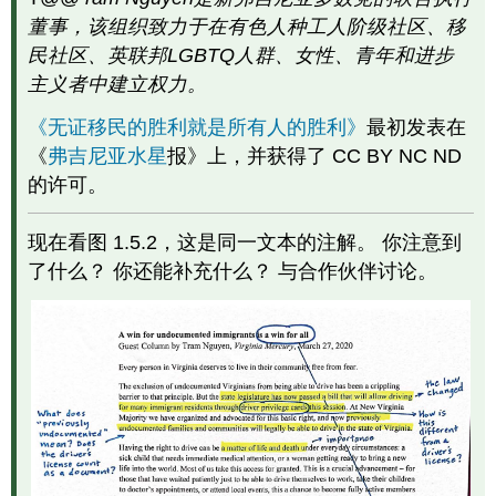
可
董事，该组织致力于在有色人种工人阶级社区、移
内
民社区、英联邦LGBTQ人群、女性、青年和进步
容：
主义者中建立权力。
原
创
《无证移民的胜利就是所有人的胜利》
最初发表在
CC
《
弗吉尼亚水星
报》上，并获得了 CC BY NC ND
许
可
的许可。
内
容：
现在看图 1.5.2，这是同一文本的注解。 你注意到
之
前
了什么？ 你还能补充什么？ 与合作伙伴讨论。
已
发
布