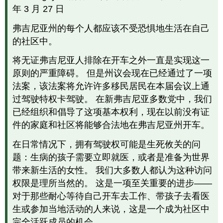
究
年 3 月 27 日
发
现，
弗吉尼亚州的每个人都应该不受恐惧地生活在自己
无
的社区中。
证
移
将无证弗吉尼亚人排除在开车之外一直是实现这一
民
原则的严重障碍。 但是州议会现在已经通过了一项
实
际
法案，该法案将允许许多移民居民在本届会议上通
上
过驾驶特权卡驾驶。 在新弗吉尼亚多数党中，我们
可
已经组织和倡导了这项基本权利，现在以前没有证
以
件的家庭和社区将能够合法地在弗吉尼亚州开车。
使
美
在日常情况下，拥有驾驶权可能是生死攸关的问
国
社
题：生病的孩子需要立即就医，或者是准备为世界
区
带来新生活的女性。 我们大多数人都认为这种访问
更
权限是理所当然的。 这是一项至关重要的进步——
安
全，
对于那些耐心等待自己开车去工作、带孩子去看医
而
生或参加当地活动的人来说，这是一个成为社区中
不
完全活跃成员的机会。