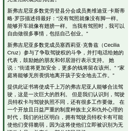
是
更
新弗吉尼亚多数党劳登县分会成员奥维迪亚·卡斯蒂
危
略·罗莎描述得最好：“没有驾照就像没有脚一样。
险
好
能够开车就像有翅膀一样。 当我有驾照时，我可以
主
自由做很多事情，包括自己创业。”
意
为
新弗吉尼亚多数党成员塞西莉亚·克鲁兹（Cecilia
什
Cruz）参与了争取驾驶权的斗争，并打电话给她的
么
代表，鼓励她的朋友和邻居游行表示支持。 她
重
要
说：“街道将更加安全，更多的钱将留在该州。” “家
我
庭将能够无所畏惧地离开孩子安全地去工作。”
们
如
提供此证书将使成千上万的
弗吉尼亚人
能够合法驾
何
驶，这是一次巨大的胜利。 但是我们认识到，驾驶
开
员特权卡与驾驶执照不同，还有很多工作要做。 在
展
一个开放且日益严重的制度种族主义和仇外心理的
工
作
时代，我们的社区明白，拥有驾驶员特权卡有可能
还
使他们变得脆弱，因为这将使他们立即被识别为无
有