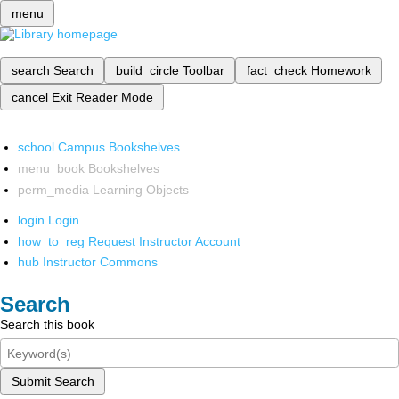
menu
search
Search
build_circle
Toolbar
fact_check
Homework
cancel
Exit Reader Mode
school
Campus Bookshelves
menu_book
Bookshelves
perm_media
Learning Objects
login
Login
how_to_reg
Request Instructor Account
hub
Instructor Commons
Search
Search this book
Submit Search