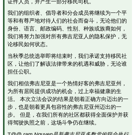
证件人员，并产生一部分移民司机。
什
么
我们的组织者、倡导者和分会成员将继续为一个平
未
等和有尊严地对待人们的社会而奋斗，无论他们的
知
的
身份、语言、邮政编码、性别、种族或族裔如何，
反
我们将努力加强对所有弗吉尼亚人的隐私保护，无
思
论移民如何状态。
你
的
当秋季总统选举即将结束时，我们承诺支持移民社
注
区，让他们了解该法律带来的机遇和威胁，无论谁
释
被
担任公职。
引
我们相信弗吉尼亚是一个热情好客的弗吉尼亚州，
作
品
为所有居民提供成功的机会，过上幸福健康的生
许
活。 本次立法会议的结果是朝着正确方向迈出的一
可
步，也是朝着更具包容性的弗吉尼亚州迈出的一
和
步。 但是，在我们所有的社区都获得全面保护并获
归
属
得驾驶执照之前，这场斗争仍在继续。
CC
T@@
ram Nguyen是新弗吉尼亚多数党的联合执行
许