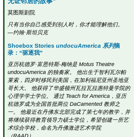
无证邻居的故事”
undocuAmerica
系
莫图斯剧院
列
摘
只有当你自己感受到别人时，你才能理解他们。
录：“驱
—约翰·斯坦贝克
逐
我”
Shoebox Stories
undocuAmerica 系列
摘
作
录：“驱逐我”
品
被
亚历杭德罗·富恩特斯-梅纳是 Motus Theatre
引
用
undocuAmerica 的独奏家。 他出生于智利瓦尔帕
许
莱索，四岁时移民到美国，在加利福尼亚州圣地亚
可
哥长大。 他获得了华盛顿州瓦拉瓦拉惠特曼学院的
和
心理学学士学位。 通过 Teach for America，亚历
归
属
杭德罗成为全国首批两位 DaCamented 教师之
CC
一。 他最近在丹佛东北部完成了第七年的教学，并
许
将继续获得教育领导力硕士学位，希望创建一所艺
可
术综合学校，命名为丹佛激进艺术学院
内
（RAAD）。
容：