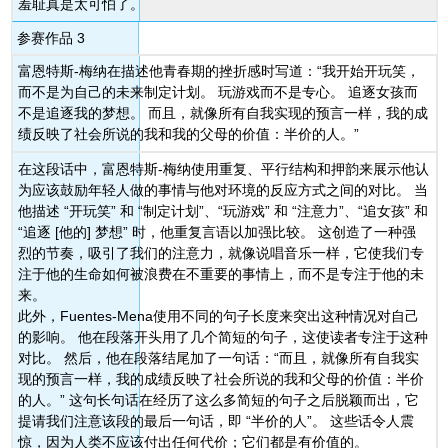
羞耻真是太可怕了。
参赛作品 3
富恩特斯-梅纳在描述他青春期的挫折感时写道：“我开始开玩笑，
而不是为自己的未来制定计划。 玩游戏而不是专心。 追逐女孩而
不是追逐我的梦想。 而且，就像所有自我实现的预言一样，我的成
绩反映了社会所说的我和我的父母的价值：半价的人。”
在这段话中，富恩特斯-梅纳使用重复、平行结构和押韵来展示他认
为应该鼓励年轻人做的事情与他对环境的反应方式之间的对比。 当
他描述 “开玩笑” 和 “制定计划”、“玩游戏” 和 “注意力”、“追女孩” 和
“追逐 [他的] 梦想” 时，他重复言语以加强比较。 这创造了一种强
烈的节奏，吸引了我们的注意力，就像说唱音乐一样，它使我们专
注于他的生命如何被浪费在不重要的事情上，而不是专注于他的未
来。
此外，Fuentes-Mena使用不同的句子长度来突出这种情况对自己
的影响。 他在段落开头用了几个简短的句子，这使读者专注于这种
对比。 然后，他在段落结尾加了一句话：“而且，就像所有自我实
现的预言一样，我的成绩反映了社会所说的我和父母的价值：半价
的人。” 这句长句话在经历了这么多简短的句子之后脱颖而出，它
提请我们注意该段的最后一句话，即 “半价的人”。 这些话令人震
惊，因为人类不应该付出任何代价；它们都是有价值的。