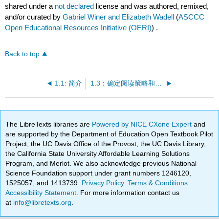
shared under a
not declared
license and was authored, remixed,
and/or curated by
Gabriel Winer and Elizabeth Wadell
(
ASCCC
Open Educational Resources Initiative (OERI)
) .
Back to top
1.1: 简介
1.3：确定阅读策略和预读文本
The LibreTexts libraries are
Powered by NICE CXone Expert
and
are supported by the Department of Education Open Textbook Pilot
Project, the UC Davis Office of the Provost, the UC Davis Library,
the California State University Affordable Learning Solutions
Program, and Merlot. We also acknowledge previous National
Science Foundation support under grant numbers 1246120,
1525057, and 1413739.
Privacy Policy
.
Terms & Conditions
.
Accessibility Statement
. For more information contact us
at
info@libretexts.org
.