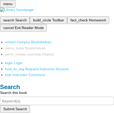
menu
search
Search
build_circle
Toolbar
fact_check
Homework
cancel
Exit Reader Mode
school
Campus Bookshelves
menu_book
Bookshelves
perm_media
Learning Objects
login
Login
how_to_reg
Request Instructor Account
hub
Instructor Commons
Search
Search this book
Submit Search