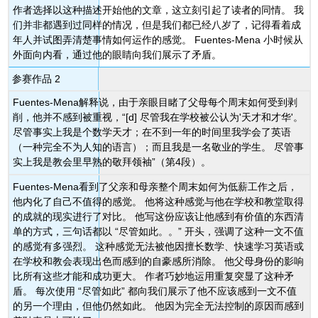
作者选择以这种描述开始他的文章，这立刻引起了读者的同情。 我
们并非都遇到过同样的情况，但是我们都已经八岁了，记得看着成
年人并试图弄清楚事情如何运作的感觉。 Fuentes-Mena 小时候从
外面向内看，通过他的眼睛向我们展示了矛盾。
参赛作品 2
Fuentes-Mena解释说，由于亲眼目睹了父母每个周末如何受到剥
削
，他并不感到被重视，“[d] 尽管我在学校被公认为'天才和才华'。
尽管事实上我是个数学天才；在不到一年的时间里我学会了
英语
（一种完全不为人知的语言）；而且我是一名敬业的学生。 尽管事
实上我是教会里早熟的敬拜领袖”（第4段）。
Fuentes-Mena看到了父亲和母亲整个周末如何为低薪工作之后，
他内化了自己不值得的感觉。 他将这种感觉与他在学校和教堂取得
的成就的现实进行了对比。 他写这份应该让他感到有价值的东西清
单的方式，三句话都以 “尽管如此。。” 开头，强调了这种一文不值
的感觉有多强烈。 这种感觉无法被他因擅长数学、快速学习英语或
在学校和教会表现出色而感到的自豪感所消除。 他父母身份的影响
比所有这些才能和成功更大。 作者巧妙地运用重复突显了这种矛
盾。 每次使用 “尽管如此” 都向我们展示了他不应该感到一文不值
的另一个理由，但他仍然如此。 他因为完全无法控制的原因而感到