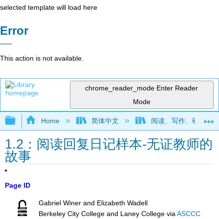
selected template will load here
Error
This action is not available.
chrome_reader_mode
Enter Reader
Mode
Expand/collapse global hierarchy
Home
简体中文
阅读、写作、研究和推理
1.2：阅读回复日记样本-无证教师的
故事
Page ID
Gabriel Winer and Elizabeth Wadell
Berkeley City College and Laney College
via
ASCCC