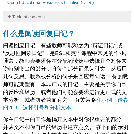
Open Educational Resources Initiative (OERI)
Table of contents
什
么
什么是阅读回复日记？
是
阅
阅读回应日记，有些教师可能称之为 “辩证日记” 或
读
“反思性阅读日记”，是ESL和英语课程中常见的作业。
回
通常，教师会要求你在分配的读物中选择几个对你来
复
日
说特别突出的部分，将每个部分记录为引文，然后用
记？
几句反思、联系或分析的句子来回应每句话。 你的教
样
师可能期望有一本非正式的日记，主要是关于你自己
本
的反应和经历，或者他们可能会要求进行更正式的文
阅
读
本分析，或者两者兼而有之。 有关策略
和示例，请参
在
阅 1.9：选择引号和分析文本
。
剧
院
你在日记中的工作是揭开文本中对你很重要的部分，
项
并从文本和你自己的经历中建立意义。 在下面的示例
目