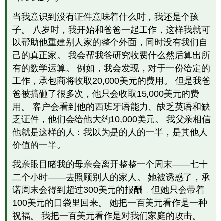
原
当我意识到没有证件意味着什么时，我还是个孩
创
CC
子。 八岁时，我开始和爸爸一起工作，这样我就可
许
以帮助他重建别人家的整个外面，同时没有我们自
可
己的真正家。 我会帮我爸研究收费什么然后算出所
内
有的数学运算。 例如，我会发现，对于一份给定的
容：
之
工作，承包商将收取20,000美元的费用。 但是我爸
前
爸被搞砸了很多次，他只会收取15,000美元的费
已
用。 客户会看到他的西班牙语能力、缺乏英语和缺
发
布
乏证件，他们会给他大约10,000美元。 我父亲相信
他就是这样的人：我以为是的人的一半，是其他人
价值的一半。
我亲眼目睹我的母亲会离开整整一个周末——七十
二个小时——去照顾别人的家人。 她被诱惑了，承
诺周末会得到超过300美元的报酬，但她只会带着
100美元的口袋里回来。 她把一百美元看作是一种
祝福。 我把一百美元看作是对我们家庭的攻击。