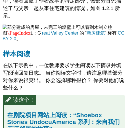
中，读者回应了作者故事的特定部分，该部分首先描
网
述了与父亲一起从事住宅建筑的情况，如图 1.2.1 所
站
上
示。
阅
读：“Shoebox
Stories
\PageIndex
1
图
：G
reat Valley Center
的 “
新房建筑
” 标有
CC
\PageIndex
1
UndocuAmerica
BY 2.0
。
系
列：
样本阅读
来
自
在以下示例中，一位教师要求学生阅读以下摘录并填
我
们
写阅读回复日志。 当你阅读文字时，请注意哪些部分
无
对你来说很突出。 你会选择哪种报价？ 你要对他们说
证
些什么？
邻
居
的
读这个！
故
事”
在剧院项目网站上阅读：“Shoebox
Shoebox
Stories UndocuAmerica 系列：来自我们
Stories