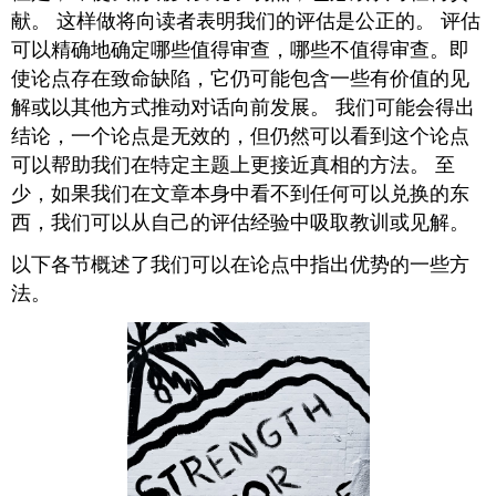
献。 这样做将向读者表明我们的评估是公正的。 评估
赞
美
可以精确地确定哪些值得审查，哪些不值得审查。即
部
使论点存在致命缺陷，它仍可能包含一些有价值的见
分
解或以其他方式推动对话向前发展。 我们可能会得出
论
点
结论，一个论点是无效的，但仍然可以看到这个论点
赞
可以帮助我们在特定主题上更接近真相的方法。 至
扬
少，如果我们在文章本身中看不到任何可以兑换的东
提
西，我们可以从自己的评估经验中吸取教训或见解。
请
注
以下各节概述了我们可以在论点中指出优势的一些方
意
某
法。
个
问
题
的
论
点
赞
扬
以