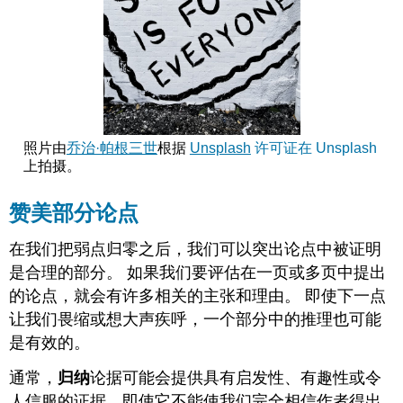
有
用
的
方
式
提
出
问
照片由
乔治·帕根三世
根据
Unsplash
许可证在 Unsplash
题
上拍摄。
的
论
赞美部分论点
点
称
在我们把弱点归零之后，我们可以突出论点中被证明
赞
是合理的部分。 如果我们要评估在一页或多页中提出
它
提
的论点，就会有许多相关的主张和理由。 即使下一点
出
让我们畏缩或想大声疾呼，一个部分中的推理也可能
了
是有效的。
一
个
通常，
归纳
论据可能会提供具有启发性、有趣性或令
重
要
人信服的证据，即使它不能使我们完全相信作者得出