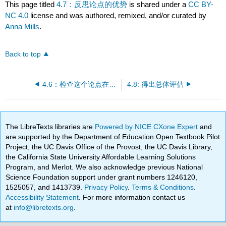
This page titled
4.7：反思论点的优势
is shared under a
CC BY-
NC 4.0
license and was authored, remixed, and/or curated by
Anna Mills
.
Back to top
4.6：检查这个论点在解决反驳意见方面做得如何
4.8: 得出总体评估
The LibreTexts libraries are
Powered by NICE CXone Expert
and
are supported by the Department of Education Open Textbook Pilot
Project, the UC Davis Office of the Provost, the UC Davis Library,
the California State University Affordable Learning Solutions
Program, and Merlot. We also acknowledge previous National
Science Foundation support under grant numbers 1246120,
1525057, and 1413739.
Privacy Policy
.
Terms & Conditions
.
Accessibility Statement
. For more information contact us
at
info@libretexts.org
.