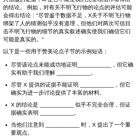
问
的结论。 例如，对有关不明飞行物的论点的评估可能
题
会得出结论：“尽管鉴于数据不足，X关于不明飞行物
称
绑架了人的猜测似乎没有道理，但他们对两次可信目
赞
它
击不明飞行物的细节的真实叙述确实使我们确信它们
澄
可能是真实的。”
清
了
以下是一些用于赞美论点子节的示例短语：
立
场
尽管该论点未能成功地证明___________，但它确
练
实有助于我们理解 ___________。
习
\PageIndex
1
\PageIndex
1
尽管 X 提供的证据不能证明 ___________，但它
确实为进一步讨论提供了丰富的材料。
X 的结论是 ___________ 似乎不完全合理，但证
据确实表明 ___________。
当他们注意到 ___________ 时，X 提出了一个重
要观点。