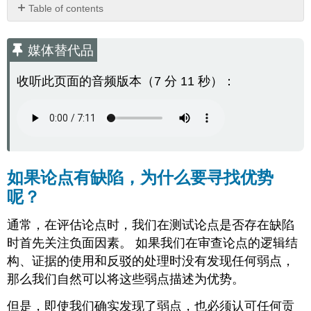
Table of contents
媒
体
媒体替代品
替
代
收听此页面的音频版本（7 分 11 秒）：
品
如
果
论
点
有
缺
如果论点有缺陷，为什么要寻找优势
陷，
呢？
为
什
通常，在评估论点时，我们在测试论点是否存在缺陷
么
要
时首先关注负面因素。 如果我们在审查论点的逻辑结
寻
构、证据的使用和反驳的处理时没有发现任何弱点，
找
那么我们自然可以将这些弱点描述为优势。
优
势
但是，即使我们确实发现了弱点，也必须认可任何贡
呢？