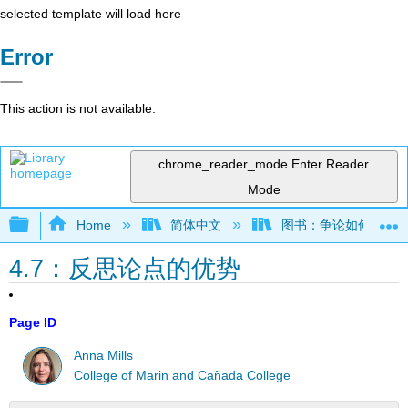
selected template will load here
Error
This action is not available.
chrome_reader_mode
Enter Reader
Mode
Expand/collapse global hierarchy
Home
简体中文
图书：争论如何运作——
4.7：反思论点的优势
Page ID
Anna Mills
College of Marin and Cañada College