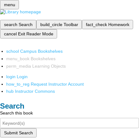
menu
search
Search
build_circle
Toolbar
fact_check
Homework
cancel
Exit Reader Mode
school
Campus Bookshelves
menu_book
Bookshelves
perm_media
Learning Objects
login
Login
how_to_reg
Request Instructor Account
hub
Instructor Commons
Search
Search this book
Submit Search