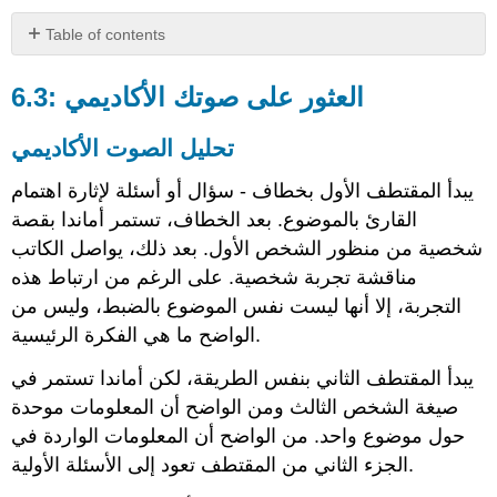
Table of contents
6.3:
العثور
6.3: العثور على صوتك الأكاديمي
على
صوتك
تحليل الصوت الأكاديمي
الأكاديمي
تحليل
يبدأ المقتطف الأول بخطاف - سؤال أو أسئلة لإثارة اهتمام
الصوت
القارئ بالموضوع. بعد الخطاف، تستمر أماندا بقصة
الأكاديمي
شخصية من منظور الشخص الأول. بعد ذلك، يواصل الكاتب
6.7:
مناقشة تجربة شخصية. على الرغم من ارتباط هذه
استخدام
الصوت
التجربة، إلا أنها ليست نفس الموضوع بالضبط، وليس من
النشط
الواضح ما هي الفكرة الرئيسية.
تحديد
الصوت
يبدأ المقتطف الثاني بنفس الطريقة، لكن أماندا تستمر في
النشط
صيغة الشخص الثالث ومن الواضح أن المعلومات موحدة
مقابل
حول موضوع واحد. من الواضح أن المعلومات الواردة في
الصوت
الجزء الثاني من المقتطف تعود إلى الأسئلة الأولية.
السلبي
تحديد