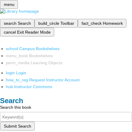
menu
search
Search
build_circle
Toolbar
fact_check
Homework
cancel
Exit Reader Mode
school
Campus Bookshelves
menu_book
Bookshelves
perm_media
Learning Objects
login
Login
how_to_reg
Request Instructor Account
hub
Instructor Commons
Search
Search this book
Submit Search