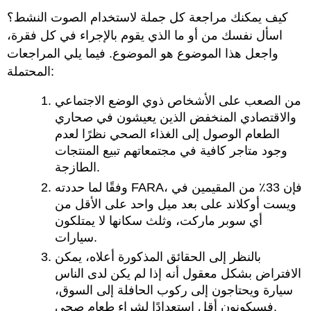
كيف يمكنك مراجعة كل جملة لاستخدام الصوت النشط؟
اسأل نفسك من أو ما الذي يقوم بالإجراء في كل فقرة،
واجعل هذا الموضوع هو الموضوع. فيما يلي المراجعات
المحتملة:
من الصعب على الأشخاص ذوي الوضع الاجتماعي
والاقتصادي المنخفض الذين يعيشون في صحاري
الطعام الوصول إلى الغذاء الصحي نظرًا لعدم
وجود متاجر كافية في مجتمعاتهم تبيع المنتجات
الطازجة.
وفقًا لما حددته FARA، فإن 33٪ من المقيمين في
ويست أوكلاند على بعد ميل واحد على الأقل من
أي سوبر ماركت، وثلث سكانها لا يمتلكون
سيارات.
بالنظر إلى الحقائق المذكورة أعلاه، يمكن
الافتراض بشكل معقول أنه إذا لم يكن لدى الناس
سيارة ويحتاجون إلى ركوب الحافلة إلى السوق،
فسيكونون أقل استعدادًا لشراء طعام صحي.