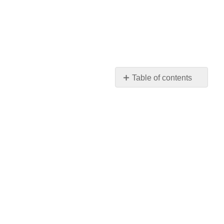
Table of contents
No
headers