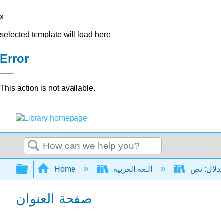
x
selected template will load here
Error
This action is not available.
Search
Expand/collapse global hierarchy
Home
اللغة العربية
صفحة العنوان