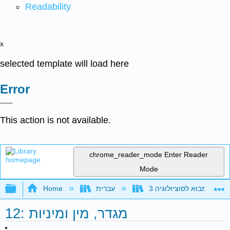
Readability
x
selected template will load here
Error
This action is not available.
chrome_reader_mode
Enter Reader
Mode
Expand/collapse global hierarchy
ה 3e (OpenStax)
עברית
Home
12: מגדר, מין ומיניות