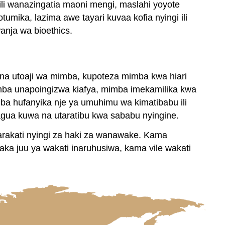
i wanazingatia maoni mengi, maslahi yoyote
juu
mika, lazima awe tayari kuvaa kofia nyingi ili
ya
Haki
nja wa bioethics.
za
Mtu
binafsi
Ubinafsi
ti na utoaji wa mimba, kupoteza mimba kwa hiari
Aristotle
ba unapoingizwa kiafya, mimba imekamilika kwa
na
ba hufanyika nje ya umuhimu wa kimatibabu ili
Uwezo
gua kuwa na utaratibu kwa sababu nyingine.
UHUSIANO
arakati nyingi za haki za wanawake. Kama
Aristotle
ka juu ya wakati inaruhusiwa, kama vile wakati
na
Roho
Uwezo
katika
mapokeo
ya
Wayahudi,