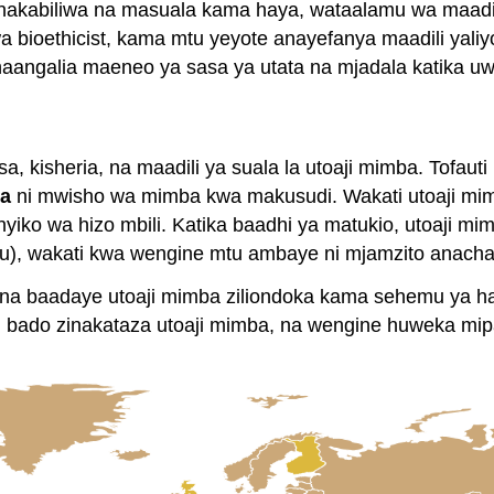
nakabiliwa na masuala kama haya, wataalamu wa maadil
oethicist, kama mtu yeyote anayefanya maadili yaliyotu
angalia maeneo ya sasa ya utata na mjadala katika uwa
sa, kisheria, na maadili ya suala la utoaji mimba. Tofau
ba
ni mwisho wa mimba kwa makusudi. Wakati utoaji mim
ko wa hizo mbili. Katika baadhi ya matukio, utoaji mim
), wakati kwa wengine mtu ambaye ni mjamzito anacha
o na baadaye utoaji mimba ziliondoka kama sehemu ya h
i bado zinakataza utoaji mimba, na wengine huweka mipa