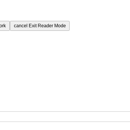
ork
cancel
Exit Reader Mode