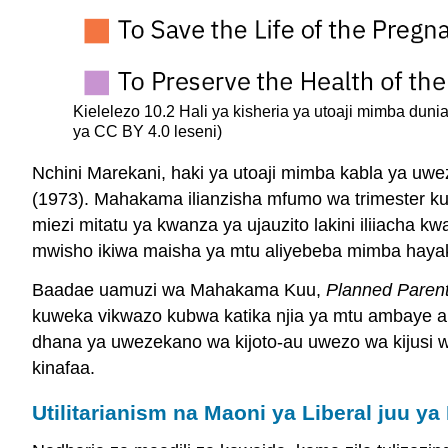
Kielelezo 10.2 Hali ya kisheria ya utoaji mimba dun
ya CC BY 4.0 leseni)
Nchini Marekani, haki ya utoaji mimba kabla ya uw
(1973). Mahakama ilianzisha mfumo wa trimester ku
miezi mitatu ya kwanza ya ujauzito lakini iliiacha kw
mwisho ikiwa maisha ya mtu aliyebeba mimba hayak
Baadae uamuzi wa Mahakama Kuu,
Planned Paren
kuweka vikwazo kubwa katika njia ya mtu ambaye ali
dhana ya uwezekano wa kijoto-au uwezo wa kijusi wa
kinafaa.
Utilitarianism na Maoni ya Liberal juu ya