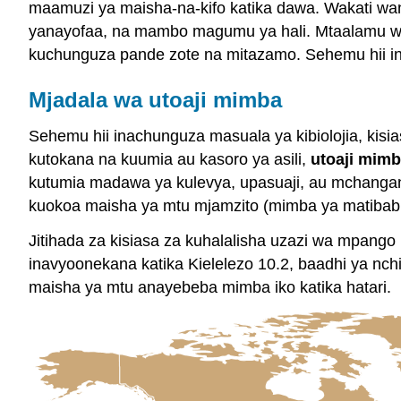
maamuzi ya maisha-na-kifo katika dawa. Wakati wa
yanayofaa, na mambo magumu ya hali. Mtaalamu wa bi
kuchunguza pande zote na mitazamo. Sehemu hii ina
Mjadala wa utoaji mimba
Sehemu hii inachunguza masuala ya kibiolojia, kisia
kutokana na kuumia au kasoro ya asili,
utoaji mim
kutumia madawa ya kulevya, upasuaji, au mchanganyi
kuokoa maisha ya mtu mjamzito (mimba ya matibabu
Jitihada za kisiasa za kuhalalisha uzazi wa mpang
inavyoonekana katika Kielelezo 10.2, baadhi ya nch
maisha ya mtu anayebeba mimba iko katika hatari.