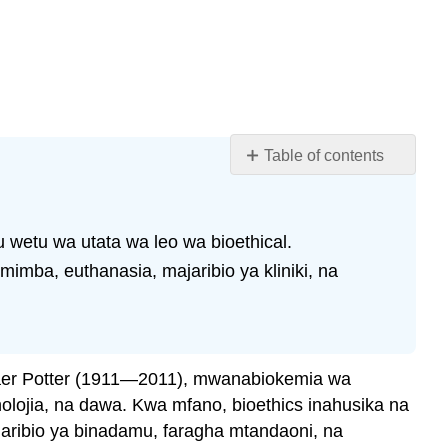
Table of contents
Malengo
ya
kujifunza
wetu wa utata wa leo wa bioethical.
Mjadala
imba, euthanasia, majaribio ya kliniki, na
wa
utoaji
mimba
Utilitarianism
na
laer Potter (1911—2011), mwanabiokemia wa
Maoni
olojia, na dawa. Kwa mfano, bioethics inahusika na
ya
aribio ya binadamu, faragha mtandaoni, na
Liberal