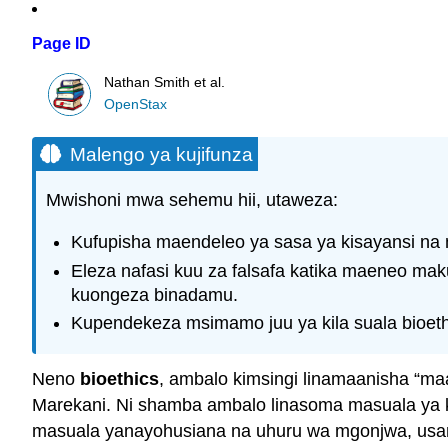
Page ID
Nathan Smith et al.
OpenStax
Malengo ya kujifunza
Mwishoni mwa sehemu hii, utaweza:
Kufupisha maendeleo ya sasa ya kisayansi na 
Eleza nafasi kuu za falsafa katika maeneo maku
kuongeza binadamu.
Kupendekeza msimamo juu ya kila suala bioeth
Neno
bioethics
, ambalo kimsingi linamaanisha “m
Marekani. Ni shamba ambalo linasoma masuala ya ki
masuala yanayohusiana na uhuru wa mgonjwa, usamba