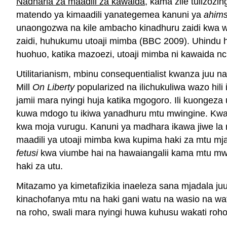
Nadharia za maadili za kawaida
, kama zile tulizozi
matendo ya kimaadili yanategemea kanuni ya
ahim
unaongozwa na kile ambacho kinadhuru zaidi kwa wo
zaidi, huhukumu utoaji mimba (BBC 2009). Uhindu 
huohuo, katika mazoezi, utoaji mimba ni kawaida nc
Utilitarianism, mbinu consequentialist kwanza juu 
Mill
On Liberty
popularized na ilichukuliwa wazo hili 
jamii mara nyingi huja katika mgogoro. Ili kuonge
kuwa mdogo tu ikiwa yanadhuru mtu mwingine. Kwa
kwa moja vurugu. Kanuni ya madhara ikawa jiwe la m
maadili ya utoaji mimba kwa kupima haki za mtu m
fetusi
kwa viumbe hai na hawaiangalii kama mtu mw
haki za utu.
Mitazamo ya kimetafizikia inaeleza sana mjadala juu 
kinachofanya mtu na haki gani watu na wasio na w
na roho, swali mara nyingi huwa kuhusu wakati roho 