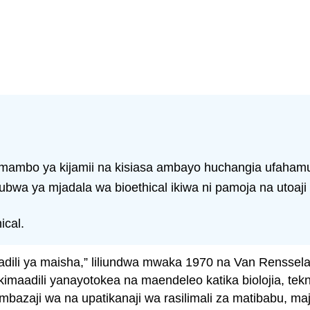
mambo ya kijamii na kisiasa ambayo huchangia ufahamu 
bwa ya mjadala wa bioethical ikiwa ni pamoja na utoaji m
ical.
aadili ya maisha,” liliundwa mwaka 1970 na Van Rensse
maadili yanayotokea na maendeleo katika biolojia, tekn
zaji wa na upatikanaji wa rasilimali za matibabu, maj