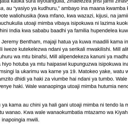
ngatia katika sura iliyotangulia, zinaelezea jinsi jamii z
sa
, au “yasiyo ya kudhuru,” ambayo ina maana kwamba ka
te waliohusika (kwa mfano, kwa wazazi, kijusi, na jami
huchukulia utoaji mimba vibaya isipokuwa ni lazima ku
hini India kwa sababu baadhi ya familia hupendelea kuwa
na Jeremy Bentham, majaji hatua ya kuwa maadili kama i
ili iweze kutekelezwa ndani ya serikali mwakilishi. Mill a
za uhuru wa mtu binafsi, Mill alipendekeza kanuni ya 
 hiyo hotuba ya mtu haipaswi kupunguzwa isipokuwa i
singi la ukarimu wa karne ya 19. Matokeo yake, watu we
jamzito dhidi ya haki za viumbe hai ndani ya tumbo. 
enye haki. Wale wanaopinga utoaji mimba hutumia ne
ya kama au chini ya hali gani utoaji mimba ni tendo la m
atu wanao. Kwa wale wanaokumbatia mtazamo wa Kiyahu
inapoingia mwili.