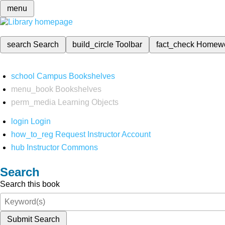
menu
search
Search
build_circle
Toolbar
fact_check
Homew
school
Campus Bookshelves
menu_book
Bookshelves
perm_media
Learning Objects
login
Login
how_to_reg
Request Instructor Account
hub
Instructor Commons
Search
Search this book
Submit Search