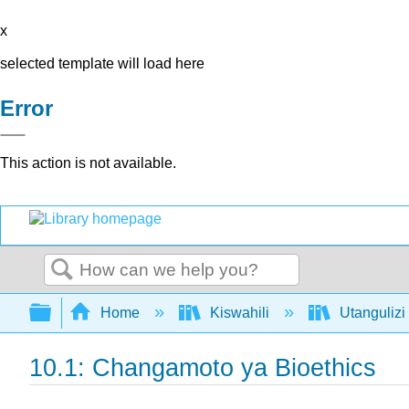
x
selected template will load here
Error
This action is not available.
Search
Expand/collapse global hierarchy
Home
Kiswahili
Utangulizi
10.1: Changamoto ya Bioethics