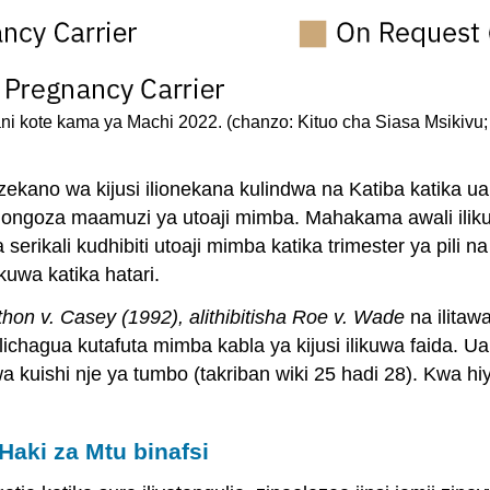
iani kote kama ya Machi 2022. (chanzo: Kituo cha Siasa Msikivu
ezekano wa kijusi ilionekana kulindwa na Katiba katika
ongoza maamuzi ya utoaji mimba. Mahakama awali ilikuba
a serikali kudhibiti utoaji mimba katika trimester ya pili 
uwa katika hatari.
thon v. Casey
(1992), alithibitisha Roe v. Wade
na ilitaw
chagua kutafuta mimba kabla ya kijusi ilikuwa faida. Ua
 kuishi nje ya tumbo (takriban wiki 25 hadi 28). Kwa hi
 Haki za Mtu binafsi