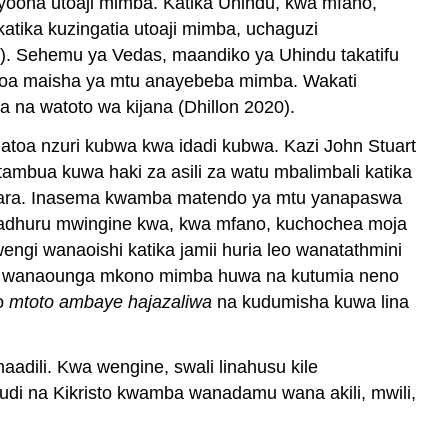
inavyoona utoaji mimba. Katika Uhindu, kwa mfano,
na
tika kuzingatia utoaji mimba, uchaguzi
Mbili-
i). Sehemu ya Vedas, maandiko ya Uhindu takatifu
Blind
okoa maisha ya mtu anayebeba mimba. Wakati
Kanuni
Nne
 na watoto wa kijana (Dhillon 2020).
za
natoa nzuri kubwa kwa idadi kubwa. Kazi John Stuart
Mwongozo
litambua kuwa haki za asili za watu mbalimbali katika
Majaribio
ya
madhara. Inasema kwamba matendo ya mtu yanapaswa
Binadamu
nadhuru mwingine kwa, kwa mfano, kuchochea moja
katika
ngi wanaoishi katika jamii huria leo wanatathmini
Jumuiya
Wale wanaounga mkono mimba huwa na kutumia neno
za
no
mtoto ambaye hajazaliwa
na kudumisha kuwa lina
Kihistoria
Mfumo
wa
aadili. Kwa wengine, swali linahusu kile
maadili
di na Kikristo kwamba wanadamu wana akili, mwili,
wa
kawaida
unatumika