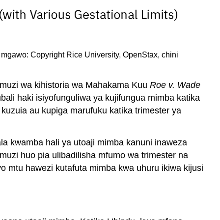
Binadamu
Euthanasia
Maoni
ya
; mgawo: Copyright Rice University, OpenStax, chini
Utilitarian
ya
Euthanasia
 uamuzi wa kihistoria wa Mahakama Kuu
Roe v. Wade
Maoni
li haki isiyofunguliwa ya kujifungua mimba katika
mengine
na kuzuia au kupiga marufuku katika trimester ya
ya
Falsafa
kuhusu
ala kwamba hali ya utoaji mimba kanuni inaweza
Euthanasia
muzi huo pia ulibadilisha mfumo wa trimester na
Majaribio
yo mtu hawezi kutafuta mimba kwa uhuru ikiwa kijusi
ya
kliniki
Njia
za
Equipoise