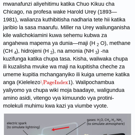
mwanafunzi aliyehitimu katika Chuo Kikuu cha
Chicago, na profesa wake Harold
Urey
(1893—
1981), walianza kuthibitisha nadharia tete hii katika
jaribio la sasa maarufu. Miller na Urey waliunganisha
kile walichokiamini kuwa sehemu kubwa za
angahewa mapema ya dunia—maji (H
O), methane
2
(CH
), hidrojeni (H
), na amonia (NH
) -na
4
2
3
kuzifunga katika chupa tasa. Kisha, waliwaka chupa
ili kuzalisha mvuke wa maji na kupitisha cheche za
umeme kupitia mchanganyiko ili kuiga umeme katika
anga (Kielelezo
\PageIndex
1
). Walipochambua
\PageIndex
1
yaliyomo ya chupa wiki moja baadaye, waligundua
amino asidi, vitengo vya kimuundo vya protini-
molekuli muhimu kwa kazi ya viumbe vyote.