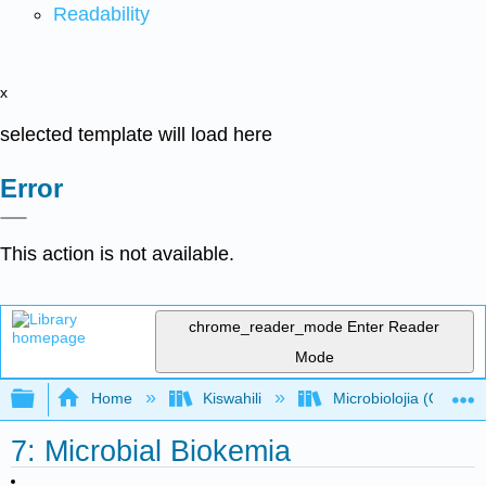
Readability
x
selected template will load here
Error
This action is not available.
chrome_reader_mode
Enter Reader
Mode
Expand/collapse global hierarchy
Home
Kiswahili
Microbiolojia (OpenSt
7: Microbial Biokemia