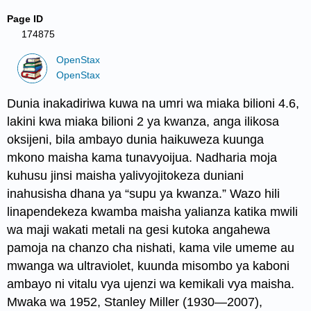
Page ID
174875
OpenStax
OpenStax
Dunia inakadiriwa kuwa na umri wa miaka bilioni 4.6,
lakini kwa miaka bilioni 2 ya kwanza, anga ilikosa
oksijeni, bila ambayo dunia haikuweza kuunga
mkono maisha kama tunavyoijua. Nadharia moja
kuhusu jinsi maisha yalivyojitokeza duniani
inahusisha dhana ya “supu ya kwanza.” Wazo hili
linapendekeza kwamba maisha yalianza katika mwili
wa maji wakati metali na gesi kutoka angahewa
pamoja na chanzo cha nishati, kama vile umeme au
mwanga wa ultraviolet, kuunda misombo ya kaboni
ambayo ni vitalu vya ujenzi wa kemikali vya maisha.
Mwaka wa 1952, Stanley
Miller
(1930—2007),