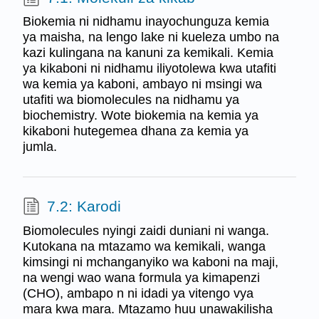
Biokemia ni nidhamu inayochunguza kemia
ya maisha, na lengo lake ni kueleza umbo na
kazi kulingana na kanuni za kemikali. Kemia
ya kikaboni ni nidhamu iliyotolewa kwa utafiti
wa kemia ya kaboni, ambayo ni msingi wa
utafiti wa biomolecules na nidhamu ya
biochemistry. Wote biokemia na kemia ya
kikaboni hutegemea dhana za kemia ya
jumla.
7.2: Karodi
Biomolecules nyingi zaidi duniani ni wanga.
Kutokana na mtazamo wa kemikali, wanga
kimsingi ni mchanganyiko wa kaboni na maji,
na wengi wao wana formula ya kimapenzi
(CHO), ambapo n ni idadi ya vitengo vya
mara kwa mara. Mtazamo huu unawakilisha