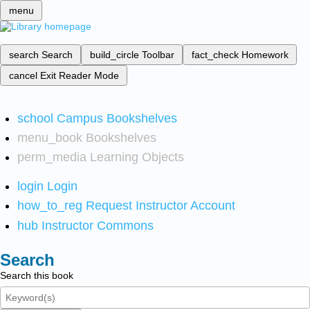
menu
search
Search
build_circle
Toolbar
fact_check
Homework
cancel
Exit Reader Mode
school
Campus Bookshelves
menu_book
Bookshelves
perm_media
Learning Objects
login
Login
how_to_reg
Request Instructor Account
hub
Instructor Commons
Search
Search this book