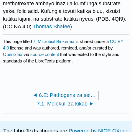
methotrexate ambayo inazuia kumfunga substrate
yake, folic acid. Kufungia tovuti katika bluu, kizuizi
katika kijani, na substrate katika nyeusi (PDB: 4QI9).
(CC NA 4.0;
Thomas Shafee
).
This page titled
7: Microbial Biokemia
is shared under a
CC BY
4.0
license and was authored, remixed, and/or curated by
OpenStax
via
source content
that was edited to the style and
standards of the LibreTexts platform.
6.E: Pathogens za seli (Mazoezi)
7.1: Molekuli za kikab
The LibreTexts libraries are
Powered by NICE CXone