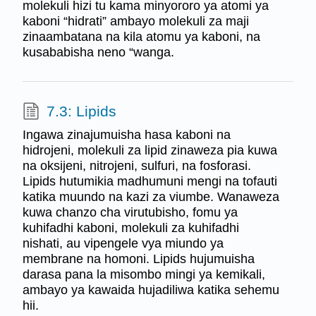
molekuli hizi tu kama minyororo ya atomi ya
kaboni “hidrati” ambayo molekuli za maji
zinaambatana na kila atomu ya kaboni, na
kusababisha neno “wanga.
7.3: Lipids
Ingawa zinajumuisha hasa kaboni na
hidrojeni, molekuli za lipid zinaweza pia kuwa
na oksijeni, nitrojeni, sulfuri, na fosforasi.
Lipids hutumikia madhumuni mengi na tofauti
katika muundo na kazi za viumbe. Wanaweza
kuwa chanzo cha virutubisho, fomu ya
kuhifadhi kaboni, molekuli za kuhifadhi
nishati, au vipengele vya miundo ya
membrane na homoni. Lipids hujumuisha
darasa pana la misombo mingi ya kemikali,
ambayo ya kawaida hujadiliwa katika sehemu
hii.