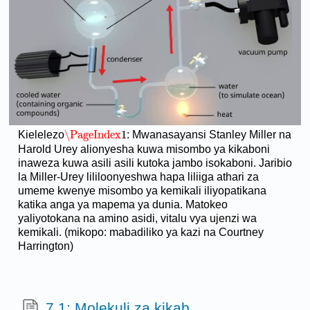
\PageIndex
1
Kielelezo
: Mwanasayansi Stanley Miller na
\PageIndex
1
Harold Urey alionyesha kuwa misombo ya kikaboni
inaweza kuwa asili asili kutoka jambo isokaboni. Jaribio
la Miller-Urey lililoonyeshwa hapa liliiga athari za
umeme kwenye misombo ya kemikali iliyopatikana
katika anga ya mapema ya dunia. Matokeo
yaliyotokana na amino asidi, vitalu vya ujenzi wa
kemikali. (mikopo: mabadiliko ya kazi na Courtney
Harrington)
7.1: Molekuli za kikab