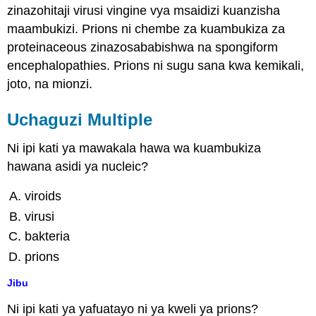
zinazohitaji virusi vingine vya msaidizi kuanzisha
maambukizi. Prions ni chembe za kuambukiza za
proteinaceous zinazosababishwa na spongiform
encephalopathies. Prions ni sugu sana kwa kemikali,
joto, na mionzi.
Uchaguzi Multiple
Ni ipi kati ya mawakala hawa wa kuambukiza
hawana asidi ya nucleic?
viroids
virusi
bakteria
prions
Jibu
Ni ipi kati ya yafuatayo ni ya kweli ya prions?