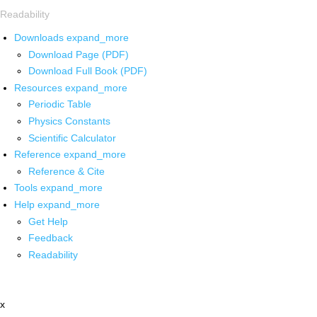
Readability
Downloads
expand_more
Download Page (PDF)
Download Full Book (PDF)
Resources
expand_more
Periodic Table
Physics Constants
Scientific Calculator
Reference
expand_more
Reference & Cite
Tools
expand_more
Help
expand_more
Get Help
Feedback
Readability
x