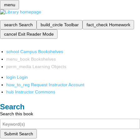
menu
search
Search
build_circle
Toolbar
fact_check
Homework
cancel
Exit Reader Mode
school
Campus Bookshelves
menu_book
Bookshelves
perm_media
Learning Objects
login
Login
how_to_reg
Request Instructor Account
hub
Instructor Commons
Search
Search this book
Submit Search