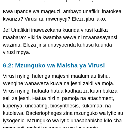
Kwa upande wa mageuzi, ambayo unafikiri inatokea
kwanza? Virusi au mwenyeji? Eleza jibu lako.
Je! Unafikiri inawezekana kuunda virusi katika
maabara? Fikiria kwamba wewe ni mwanasayansi
wazimu. Eleza jinsi unavyoenda kuhusu kuunda
virusi mpya.
6.2: Mzunguko wa Maisha ya Virusi
Virusi nyingi hulenga majeshi maalum au tishu.
Wengine wanaweza kuwa na jeshi zaidi ya moja.
Virusi nyingi hufuata hatua kadhaa za kuambukiza
seli za jeshi. Hatua hizi ni pamoja na attachment,
kupenya, uncoating, biosynthesis, kukomaa, na
kutolewa. Bacteriophages zina mzunguko wa lytic au
lysogenic. Mzunguko wa lytic unasababisha kifo cha