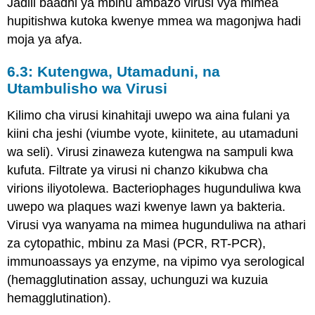
Jadili baadhi ya mbinu ambazo virusi vya mimea
hupitishwa kutoka kwenye mmea wa magonjwa hadi
moja ya afya.
6.3: Kutengwa, Utamaduni, na
Utambulisho wa Virusi
Kilimo cha virusi kinahitaji uwepo wa aina fulani ya
kiini cha jeshi (viumbe vyote, kiinitete, au utamaduni
wa seli). Virusi zinaweza kutengwa na sampuli kwa
kufuta. Filtrate ya virusi ni chanzo kikubwa cha
virions iliyotolewa. Bacteriophages hugunduliwa kwa
uwepo wa plaques wazi kwenye lawn ya bakteria.
Virusi vya wanyama na mimea hugunduliwa na athari
za cytopathic, mbinu za Masi (PCR, RT-PCR),
immunoassays ya enzyme, na vipimo vya serological
(hemagglutination assay, uchunguzi wa kuzuia
hemagglutination).