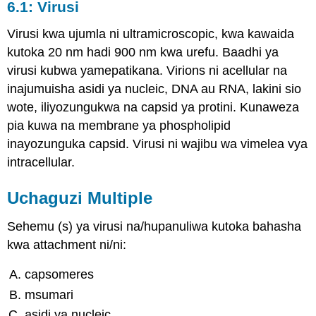
6.1: Virusi
Virusi kwa ujumla ni ultramicroscopic, kwa kawaida
kutoka 20 nm hadi 900 nm kwa urefu. Baadhi ya
virusi kubwa yamepatikana. Virions ni acellular na
inajumuisha asidi ya nucleic, DNA au RNA, lakini sio
wote, iliyozungukwa na capsid ya protini. Kunaweza
pia kuwa na membrane ya phospholipid
inayozunguka capsid. Virusi ni wajibu wa vimelea vya
intracellular.
Uchaguzi Multiple
Sehemu (s) ya virusi na/hupanuliwa kutoka bahasha
kwa attachment ni/ni:
capsomeres
msumari
asidi ya nucleic