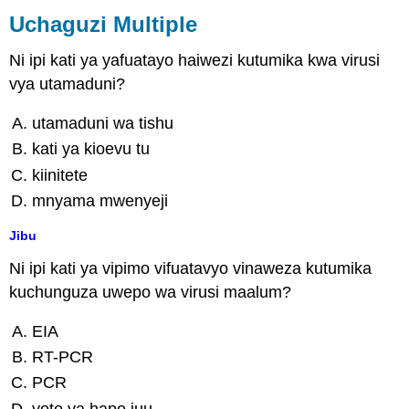
Uchaguzi Multiple
Ni ipi kati ya yafuatayo haiwezi kutumika kwa virusi
vya utamaduni?
utamaduni wa tishu
kati ya kioevu tu
kiinitete
mnyama mwenyeji
Jibu
Ni ipi kati ya vipimo vifuatavyo vinaweza kutumika
kuchunguza uwepo wa virusi maalum?
EIA
RT-PCR
PCR
yote ya hapo juu