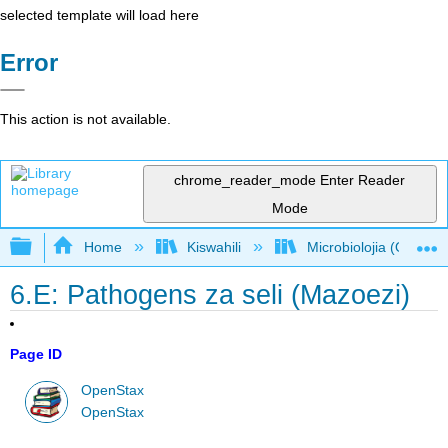
selected template will load here
Error
This action is not available.
chrome_reader_mode
Enter Reader
Mode
Expand/collapse global hierarchy
Home
Kiswahili
Microbiolojia (OpenSt
6.E: Pathogens za seli (Mazoezi)
Page ID
OpenStax
OpenStax