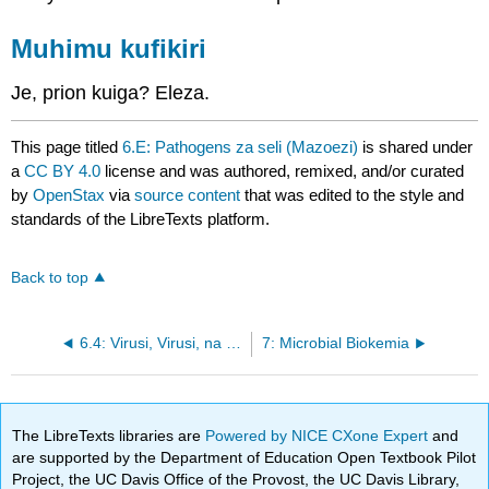
Muhimu kufikiri
Je, prion kuiga? Eleza.
This page titled
6.E: Pathogens za seli (Mazoezi)
is shared under
a
CC BY 4.0
license and was authored, remixed, and/or curated
by
OpenStax
via
source content
that was edited to the style and
standards of the LibreTexts platform.
Back to top
6.4: Virusi, Virusi, na Prions
7: Microbial Biokemia
The LibreTexts libraries are
Powered by NICE CXone Expert
and
are supported by the Department of Education Open Textbook Pilot
Project, the UC Davis Office of the Provost, the UC Davis Library,