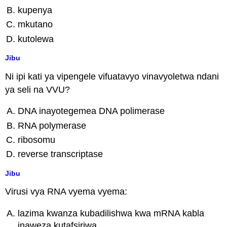
kupenya
mkutano
kutolewa
Jibu
Ni ipi kati ya vipengele vifuatavyo vinavyoletwa ndani
ya seli na VVU?
DNA inayotegemea DNA polimerase
RNA polymerase
ribosomu
reverse transcriptase
Jibu
Virusi vya RNA vyema vyema:
lazima kwanza kubadilishwa kwa mRNA kabla
inaweza kutafsiriwa.