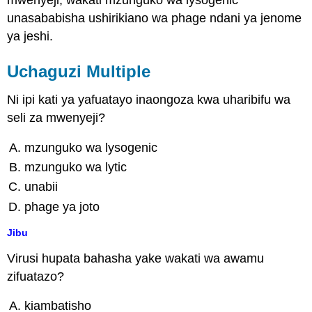
mwenyeji, wakati mzunguko wa lysogenic
unasababisha ushirikiano wa phage ndani ya jenome
ya jeshi.
Uchaguzi Multiple
Ni ipi kati ya yafuatayo inaongoza kwa uharibifu wa
seli za mwenyeji?
mzunguko wa lysogenic
mzunguko wa lytic
unabii
phage ya joto
Jibu
Virusi hupata bahasha yake wakati wa awamu
zifuatazo?
kiambatisho